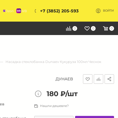
+7 (3852) 205-593
Ozon
WB
ВОЙТИ
Я
0
0
0
Насадка стеклобанка Dunaev Кукуруза 100мл Чеснок
ДУНАЕВ
180 ₽/шт
цев
Нашли дешевле?