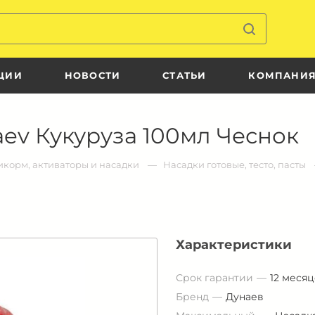
ЦИИ
НОВОСТИ
СТАТЬИ
КОМПАНИ
ev Кукуруза 100мл Чеснок
корм, активаторы и насадки
Насадки готовые, тесто, пасты
Характеристики
Срок гарантии
12 меся
Бренд
Дунаев