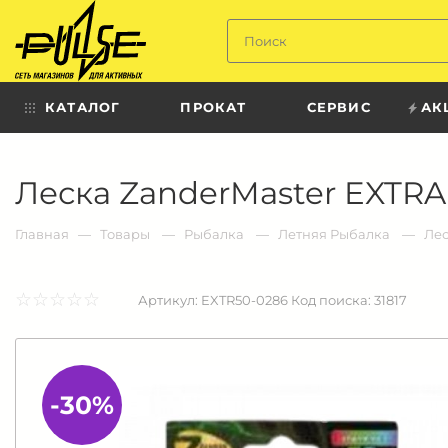
Твой
пульс
КАТАЛОГ
ПРОКАТ
СЕРВИС
АК
Твой
Леска ZanderMaster EXTRA х
пульс:
сеть
магазинов
для
Главная
Товары
Рыбалка
Летняя Рыбалка
Ле
активных
в
Барнауле:
☆
★
☆
★
☆
★
☆
★
☆
★
Артикул:
EXTR50-0286
Код поиска:
31817
-30%