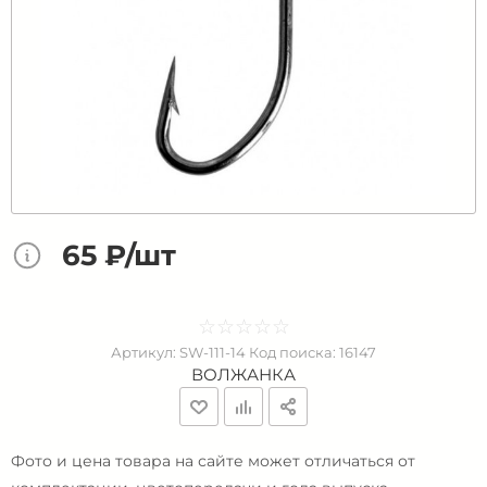
65 ₽/шт
☆
★
☆
★
☆
★
☆
★
☆
★
Артикул:
SW-111-14
Код поиска:
16147
ВОЛЖАНКА
Фото и цена товара на сайте может отличаться от