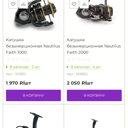
Катушка
Катушка
безынерционная Nautilus
безынерционная Nautilus
Faith 1000
Faith 2000
☆
★
☆
★
☆
★
☆
★
☆
★
☆
★
☆
★
☆
★
☆
★
☆
★
В наличии - 2 шт.
В наличии - 4 шт.
Арт.: 359651
Арт.: 359652
1 970 ₽/
шт
2 050 ₽/
шт
В КОРЗИНУ
В КОРЗИНУ