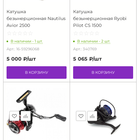
Катушка
Катушка
безынерционная Nautilus
безынерционная Ryobi
Avior 2500
Pilot CS 1500
☆
★
☆
★
☆
★
☆
★
☆
★
☆
★
☆
★
☆
★
☆
★
☆
★
В наличии - 1 шт.
В наличии - 2 шт.
Арт.: 16-59296068
Арт.: 340769
5 000 ₽/
шт
5 065 ₽/
шт
В КОРЗИНУ
В КОРЗИНУ