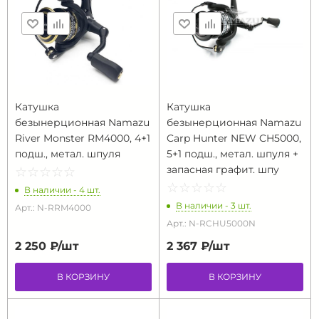
Катушка
Катушка
безынерционная Namazu
безынерционная Namazu
River Monster RM4000, 4+1
Carp Hunter NEW CH5000,
подш., метал. шпуля
5+1 подш., метал. шпуля +
запасная графит. шпу
☆
★
☆
★
☆
★
☆
★
☆
★
☆
★
☆
★
☆
★
☆
★
☆
★
В наличии - 4 шт.
В наличии - 3 шт.
Арт.: N-RRM4000
Арт.: N-RCHU5000N
2 250 ₽/
шт
2 367 ₽/
шт
В КОРЗИНУ
В КОРЗИНУ