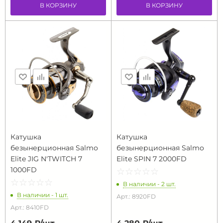
В КОРЗИНУ
В КОРЗИНУ
Катушка
Катушка
безынерционная Salmo
безынерционная Salmo
Elite JIG N'TWITCH 7
Elite SPIN 7 2000FD
1000FD
☆
★
☆
★
☆
★
☆
★
☆
★
☆
★
☆
★
☆
★
☆
★
☆
★
В наличии - 2 шт.
В наличии - 1 шт.
Арт.: 8920FD
Арт.: 8410FD