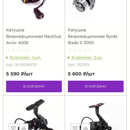
Катушка
Катушка
безынерционная Nautilus
безынерционная Ryobi
Avior 4000
Bado S 3000
☆
★
☆
★
☆
★
☆
★
☆
★
☆
★
☆
★
☆
★
☆
★
☆
★
В наличии - 4 шт.
В наличии - 3 шт.
Арт.: 16-59296070
Арт.: 352929
5 590 ₽/
шт
5 600 ₽/
шт
В КОРЗИНУ
В КОРЗИНУ