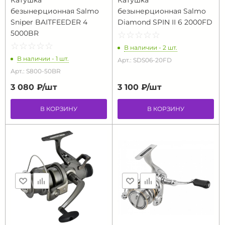
Катушка
Катушка
безынерционная Salmo
безынерционная Salmo
Sniper BAITFEEDER 4
Diamond SPIN II 6 2000FD
5000BR
☆
★
☆
★
☆
★
☆
★
☆
★
☆
★
☆
★
☆
★
☆
★
☆
★
В наличии - 2 шт.
В наличии - 1 шт.
Арт.: SDS06-20FD
Арт.: S800-50BR
3 080 ₽/
шт
3 100 ₽/
шт
В КОРЗИНУ
В КОРЗИНУ