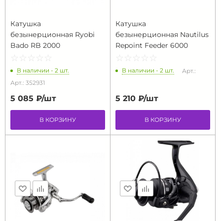
Катушка
Катушка
безынерционная Ryobi
безынерционная Nautilus
Bado RB 2000
Repoint Feeder 6000
☆
★
☆
★
☆
★
☆
★
☆
★
☆
★
☆
★
☆
★
☆
★
☆
★
В наличии - 2 шт.
В наличии - 2 шт.
Арт.:
Арт.: 352931
5 085 ₽/
шт
5 210 ₽/
шт
В КОРЗИНУ
В КОРЗИНУ