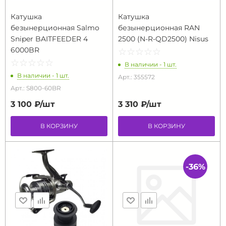
Катушка
Катушка
безынерционная Salmo
безынерционная RAN
Sniper BAITFEEDER 4
2500 (N-R-QD2500) Nisus
6000BR
☆
★
☆
★
☆
★
☆
★
☆
★
☆
★
☆
★
☆
★
☆
★
☆
★
В наличии - 1 шт.
В наличии - 1 шт.
Арт.: 355572
Арт.: S800-60BR
3 100 ₽/
шт
3 310 ₽/
шт
В КОРЗИНУ
В КОРЗИНУ
-36%