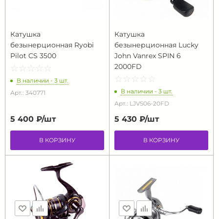
Катушка
Катушка
безынерционная Ryobi
безынерционная Lucky
Pilot CS 3500
John Vanrex SPIN 6
2000FD
☆
★
☆
★
☆
★
☆
★
☆
★
☆
★
☆
★
☆
★
☆
★
☆
★
В наличии - 3 шт.
В наличии - 3 шт.
Арт.: 340771
Арт.: LJVS06-20FD
5 400 ₽/
шт
5 430 ₽/
шт
В КОРЗИНУ
В КОРЗИНУ