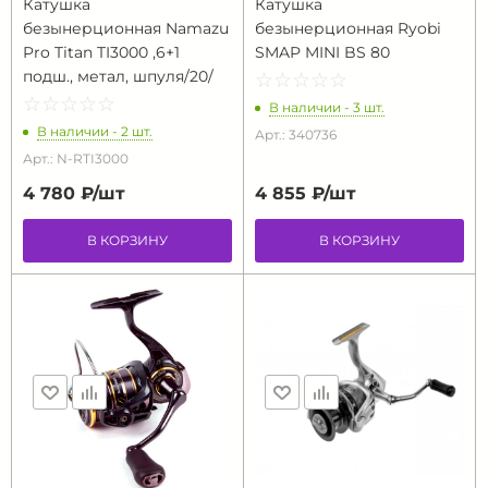
Катушка
Катушка
безынерционная Namazu
безынерционная Ryobi
Pro Titan TI3000 ,6+1
SMAP MINI BS 80
подш., метал, шпуля/20/
☆
★
☆
★
☆
★
☆
★
☆
★
☆
★
☆
★
☆
★
☆
★
☆
★
В наличии - 3 шт.
В наличии - 2 шт.
Арт.: 340736
Арт.: N-RTI3000
4 780 ₽/
шт
4 855 ₽/
шт
В КОРЗИНУ
В КОРЗИНУ