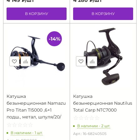
4 149 ₽/
шт
4 280 ₽/
шт
В КОРЗИНУ
В КОРЗИНУ
-14%
Катушка
Катушка
безынерционная Namazu
безынерционная Nautilus
Pro Titan TI5000 ,6+1
Total Carp NTC7000
подш., метал, шпуля/20/
☆
★
☆
★
☆
★
☆
★
☆
★
☆
★
☆
★
☆
★
☆
★
☆
★
В наличии - 2 шт.
В наличии - 1 шт.
Арт.: 16-68240505