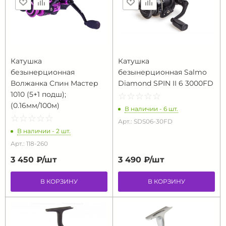
Катушка
Катушка
безынерционная
безынерционная Salmo
Волжанка Спин Мастер
Diamond SPIN II 6 3000FD
1010 (5+1 подш);
☆
★
☆
★
☆
★
☆
★
☆
★
(0.16мм/100м)
В наличии - 6 шт.
☆
★
☆
★
☆
★
☆
★
☆
★
Арт.: SDS06-30FD
В наличии - 2 шт.
Арт.: 118-260
3 450 ₽/
шт
3 490 ₽/
шт
В КОРЗИНУ
В КОРЗИНУ