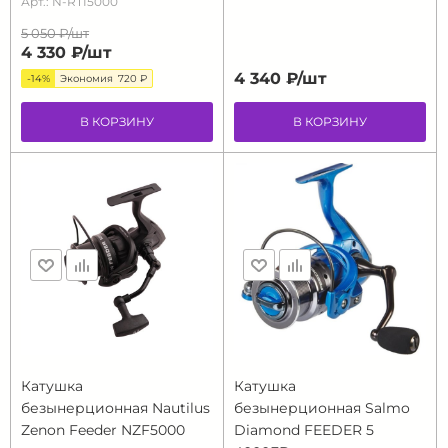
Арт.: N-RTI5000
5 050 ₽/
шт
4 330 ₽/
шт
4 340 ₽/
шт
-14%
Экономия
720 ₽
В КОРЗИНУ
В КОРЗИНУ
Катушка
Катушка
безынерционная Nautilus
безынерционная Salmo
Zenon Feeder NZF5000
Diamond FEEDER 5