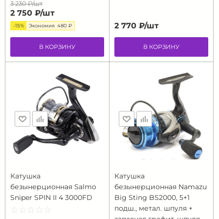
3 230 ₽/
шт
2 750 ₽/
шт
2 770 ₽/
шт
-15%
Экономия
480 ₽
В КОРЗИНУ
В КОРЗИНУ
Катушка
Катушка
безынерционная Salmo
безынерционная Namazu
Sniper SPIN II 4 3000FD
Big Sting BS2000, 5+1
подш., метал. шпуля +
☆
★
☆
★
☆
★
☆
★
☆
★