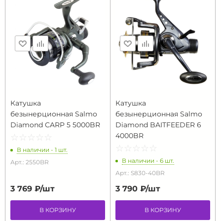
Катушка
Катушка
безынерционная Salmo
безынерционная Salmo
Diamond CARP 5 5000BR
Diamond BAITFEEDER 6
4000BR
☆
★
☆
★
☆
★
☆
★
☆
★
☆
★
☆
★
☆
★
☆
★
☆
★
В наличии - 1 шт.
В наличии - 6 шт.
Арт.: 2550BR
Арт.: S830-40BR
3 769 ₽/
шт
3 790 ₽/
шт
В КОРЗИНУ
В КОРЗИНУ