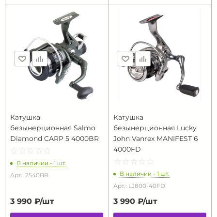
Катушка
Катушка
безынерционная Salmo
безынерционная Lucky
Diamond CARP 5 4000BR
John Vanrex MANIFEST 6
4000FD
☆
★
☆
★
☆
★
☆
★
☆
★
☆
★
☆
★
☆
★
☆
★
☆
★
В наличии - 1 шт.
В наличии - 1 шт.
Арт.: 2540BR
Арт.: LJ800-40FD
3 990 ₽/
шт
3 990 ₽/
шт