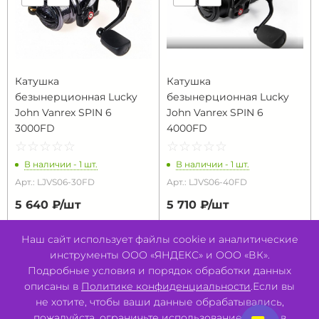
Катушка
Катушка
безынерционная Lucky
безынерционная Lucky
John Vanrex SPIN 6
John Vanrex SPIN 6
3000FD
4000FD
☆
★
☆
★
☆
★
☆
★
☆
★
☆
★
☆
★
☆
★
☆
★
☆
★
В наличии - 1 шт.
В наличии - 1 шт.
Арт.: LJVS06-30FD
Арт.: LJVS06-40FD
5 640 ₽/
шт
5 710 ₽/
шт
В КОРЗИНУ
В КОРЗИНУ
Наш сайт использует файлы cookie и аналитические
инструменты ООО «ЯНДЕКС» и ООО «ВК».
Подробные условия и порядок обработки данных
описаны в
Политике конфиденциальности
.Если вы
не хотите, чтобы ваши данные обрабатывались,
пожалуйста, ограничьте использование cookie в