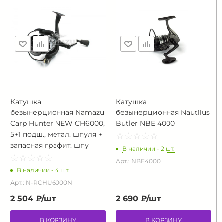
Катушка
Катушка
безынерционная Namazu
безынерционная Nautilus
Carp Hunter NEW CH6000,
Butler NBE 4000
5+1 подш., метал. шпуля +
☆
★
☆
★
☆
★
☆
★
☆
★
запасная графит. шпу
В наличии - 2 шт.
☆
★
☆
★
☆
★
☆
★
☆
★
Арт.: NBE4000
В наличии - 4 шт.
Арт.: N-RCHU6000N
2 504 ₽/
шт
2 690 ₽/
шт
В КОРЗИНУ
В КОРЗИНУ