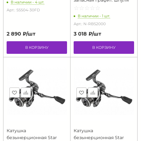
запасная графит. шпуля
В наличии - 4 шт.
☆
★
☆
★
☆
★
☆
★
☆
★
Арт.: SSS04-30FD
В наличии - 1 шт.
Арт.: N-RBS2000
2 890 ₽/
шт
3 018 ₽/
шт
В КОРЗИНУ
В КОРЗИНУ
Катушка
Катушка
безынерционная Star
безынерционная Star