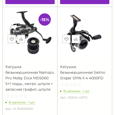
-15%
Катушка
Катушка
безынерционная Namazu
безынерционная Salmo
Pro Moby Dick MD5000
Sniper SPIN II 4 4000FD
5+1 подш., метал, шпуля +
☆
★
☆
★
☆
★
☆
★
☆
★
запасная графит, шпуля
В наличии - 1 шт.
☆
★
☆
★
☆
★
☆
★
☆
★
Арт.: SSS04-40FD
В наличии - 1 шт.
Арт.: N-RMD5000