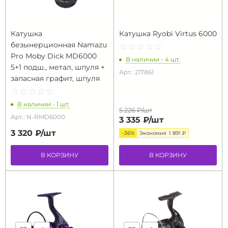
Катушка
Катушка Ryobi Virtus 6000
безынерционная Namazu
☆
★
☆
★
☆
★
☆
★
☆
★
Pro Moby Dick MD6000
В наличии - 4 шт.
5+1 подш., метал, шпуля +
Арт.: 217861
запасная графит, шпуля
☆
★
☆
★
☆
★
☆
★
☆
★
В наличии - 1 шт.
5 226 ₽/
шт
Арт.: N-RMD6000
3 335 ₽/
шт
3 320 ₽/
шт
-36%
Экономия
1 891 ₽
В КОРЗИНУ
В КОРЗИНУ