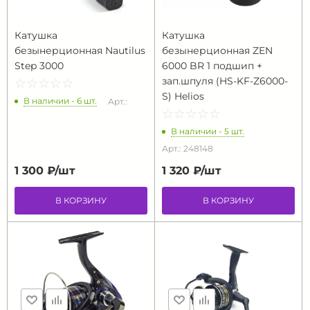
Катушка
Катушка
безынерционная Nautilus
безынерционная ZEN
Step 3000
6000 BR 1 подшип +
зап.шпуля (HS-KF-Z6000-
☆
★
☆
★
☆
★
☆
★
☆
★
S) Helios
В наличии - 6 шт.
Арт.:
☆
★
☆
★
☆
★
☆
★
☆
★
В наличии - 5 шт.
Арт.: 248148
1 300 ₽/
шт
1 320 ₽/
шт
В КОРЗИНУ
В КОРЗИНУ