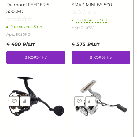
Diamond FEEDER 5
SMAP MINI BS 500
5000FD
☆
★
☆
★
☆
★
☆
★
☆
★
☆
★
☆
★
☆
★
☆
★
☆
★
В наличии - 3 шт.
В наличии - 5 шт.
Арт.: 340735
Арт.: 5050FD
4 490 ₽/
шт
4 575 ₽/
шт
В КОРЗИНУ
В КОРЗИНУ