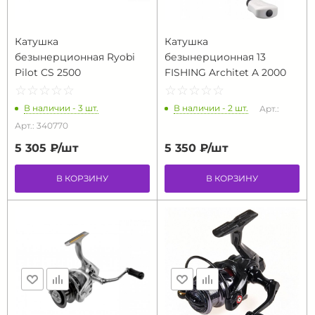
Катушка
Катушка
безынерционная Ryobi
безынерционная 13
Pilot CS 2500
FISHING Architet A 2000
☆
★
☆
★
☆
★
☆
★
☆
★
☆
★
☆
★
☆
★
☆
★
☆
★
В наличии - 3 шт.
В наличии - 2 шт.
Арт.:
Арт.: 340770
5 305 ₽/
шт
5 350 ₽/
шт
В КОРЗИНУ
В КОРЗИНУ