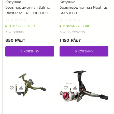
Катушка
Катушка
безынерционная Salmo
безынерционная Nautilus
Blaster MICRO 1 1000FD
Step 1000
☆
★
☆
★
☆
★
☆
★
☆
★
☆
★
☆
★
☆
★
☆
★
☆
★
В наличии - 5 шт.
В наличии - 7 шт.
Арт.: 1610FD
Арт.: 16-59296195
850 ₽/
шт
1 150 ₽/
шт
В КОРЗИНУ
В КОРЗИНУ