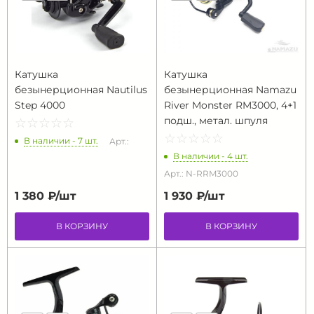
Катушка
Катушка
безынерционная Nautilus
безынерционная Namazu
Step 4000
River Monster RM3000, 4+1
подш., метал. шпуля
☆
★
☆
★
☆
★
☆
★
☆
★
☆
★
☆
★
☆
★
☆
★
☆
★
В наличии - 7 шт.
Арт.:
В наличии - 4 шт.
Арт.: N-RRM3000
1 380 ₽/
шт
1 930 ₽/
шт
В КОРЗИНУ
В КОРЗИНУ