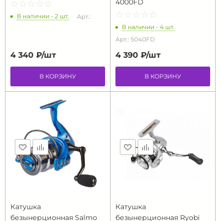
4000FD
☆
★
☆
★
☆
★
☆
★
☆
★
☆
★
☆
★
☆
★
☆
★
☆
★
В наличии - 2 шт.
Арт.:
В наличии - 4 шт.
Арт.: 5040FD
4 340 ₽/
шт
4 390 ₽/
шт
В КОРЗИНУ
В КОРЗИНУ
Катушка
Катушка
безынерционная Salmo
безынерционная Ryobi