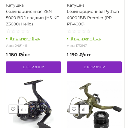
Катушка
Катушка
безынерционная ZEN
безынерционная Python
5000 BR 1 подшип (HS-KF-
4000 1BB Premier (РR-
Z5000) Helios
РТ-4000)
☆
★
☆
★
☆
★
☆
★
☆
★
☆
★
☆
★
☆
★
☆
★
☆
★
В наличии - 6 шт.
В наличии - 5 шт.
Арт.: 248146
Арт.: 173647
1 180 ₽/
шт
1 190 ₽/
шт
В КОРЗИНУ
В КОРЗИНУ