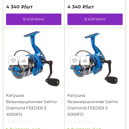
4 340 ₽/
шт
4 340 ₽/
шт
В КОРЗИНУ
В КОРЗИНУ
Катушка
Катушка
безынерционная Salmo
безынерционная Salmo
Diamond FEEDER 5
Diamond FEEDER 5
4000FD
5000FD
☆
★
☆
★
☆
★
☆
★
☆
★
☆
★
☆
★
☆
★
☆
★
☆
★
В наличии - 4 шт.
В наличии - 5 шт.