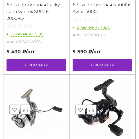
безынерционная Lucky
безынерционная Nautilus
John Vanrex SPIN 6
Avior 4000
2000FD
☆
★
☆
★
☆
★
☆
★
☆
★
☆
★
☆
★
☆
★
☆
★
☆
★
В наличии - 4 шт.
В наличии - 3 шт.
Арт.: 16-59296070
Арт.: LJVS06-20FD
5 430 ₽/
шт
5 590 ₽/
шт
В КОРЗИНУ
В КОРЗИНУ