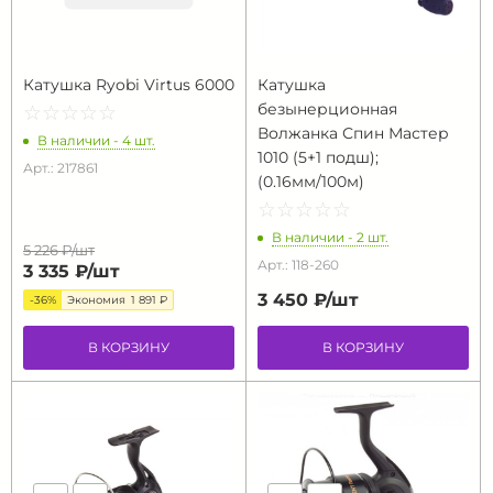
Катушка Ryobi Virtus 6000
Катушка
безынерционная
☆
★
☆
★
☆
★
☆
★
☆
★
Волжанка Спин Мастер
В наличии - 4 шт.
1010 (5+1 подш);
Арт.: 217861
(0.16мм/100м)
☆
★
☆
★
☆
★
☆
★
☆
★
В наличии - 2 шт.
5 226 ₽/
шт
Арт.: 118-260
3 335 ₽/
шт
3 450 ₽/
шт
-36%
Экономия
1 891 ₽
В КОРЗИНУ
В КОРЗИНУ