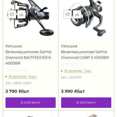
Катушка
Катушка
безынерционная Salmo
безынерционная Salmo
Diamond BAITFEEDER 6
Diamond CARP 5 4000BR
4000BR
☆
★
☆
★
☆
★
☆
★
☆
★
☆
★
☆
★
☆
★
☆
★
☆
★
В наличии - 1 шт.
В наличии - 6 шт.
Арт.: 2540BR
Арт.: S830-40BR
3 790 ₽/
шт
3 990 ₽/
шт
В КОРЗИНУ
В КОРЗИНУ