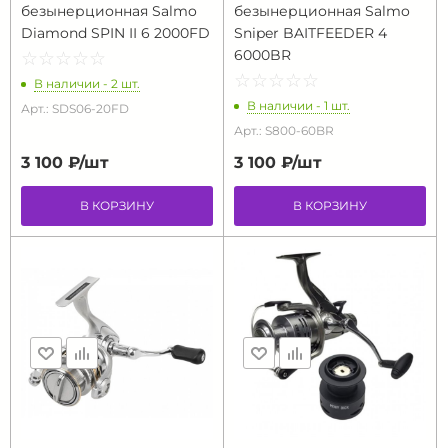
безынерционная Salmo
безынерционная Salmo
Diamond SPIN II 6 2000FD
Sniper BAITFEEDER 4
6000BR
☆
★
☆
★
☆
★
☆
★
☆
★
☆
★
☆
★
☆
★
☆
★
☆
★
В наличии - 2 шт.
В наличии - 1 шт.
Арт.: SDS06-20FD
Арт.: S800-60BR
3 100 ₽/
шт
3 100 ₽/
шт
В КОРЗИНУ
В КОРЗИНУ