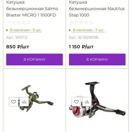
Катушка
Катушка
безынерционная Salmo
безынерционная Nautilus
Blaster MICRO 1 1000FD
Step 1000
☆
★
☆
★
☆
★
☆
★
☆
★
☆
★
☆
★
☆
★
☆
★
☆
★
В наличии - 5 шт.
В наличии - 7 шт.
Арт.: 1610FD
Арт.: 16-59296195
850 ₽/
шт
1 150 ₽/
шт
В КОРЗИНУ
В КОРЗИНУ