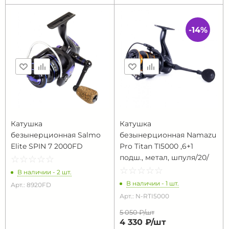
-14%
Катушка
Катушка
безынерционная Salmo
безынерционная Namazu
Elite SPIN 7 2000FD
Pro Titan TI5000 ,6+1
подш., метал, шпуля/20/
☆
★
☆
★
☆
★
☆
★
☆
★
☆
★
☆
★
☆
★
☆
★
☆
★
В наличии - 2 шт.
В наличии - 1 шт.
Арт.: 8920FD
Арт.: N-RTI5000
5 050 ₽/
шт
4 330 ₽/
шт