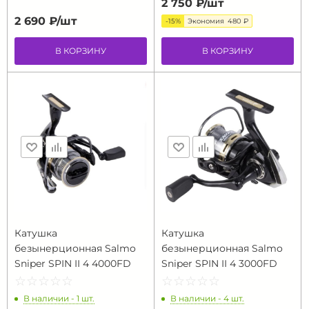
2 750 ₽/
шт
2 690 ₽/
шт
-15%
Экономия
480 ₽
В КОРЗИНУ
В КОРЗИНУ
Катушка
Катушка
безынерционная Salmo
безынерционная Salmo
Sniper SPIN II 4 4000FD
Sniper SPIN II 4 3000FD
☆
★
☆
★
☆
★
☆
★
☆
★
☆
★
☆
★
☆
★
☆
★
☆
★
В наличии - 1 шт.
В наличии - 4 шт.