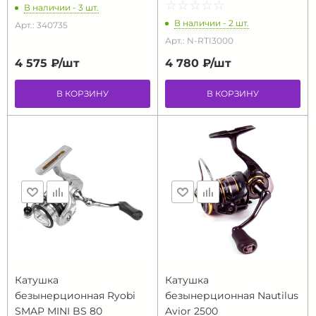
☆
★
☆
★
☆
★
☆
★
☆
★
В наличии - 3 шт.
В наличии - 2 шт.
Арт.: 340735
Арт.: N-RTI3000
4 575 ₽/
шт
4 780 ₽/
шт
В КОРЗИНУ
В КОРЗИНУ
Катушка
Катушка
безынерционная Ryobi
безынерционная Nautilus
SMAP MINI BS 80
Avior 2500