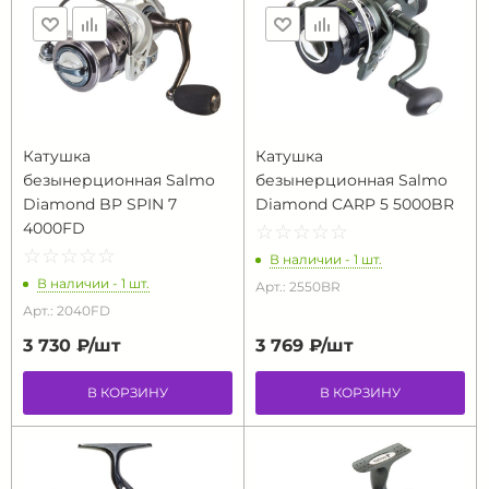
Катушка
Катушка
безынерционная Salmo
безынерционная Salmo
Diamond BP SPIN 7
Diamond CARP 5 5000BR
4000FD
☆
★
☆
★
☆
★
☆
★
☆
★
☆
★
☆
★
☆
★
☆
★
☆
★
В наличии - 1 шт.
В наличии - 1 шт.
Арт.: 2550BR
Арт.: 2040FD
3 730 ₽/
шт
3 769 ₽/
шт
В КОРЗИНУ
В КОРЗИНУ