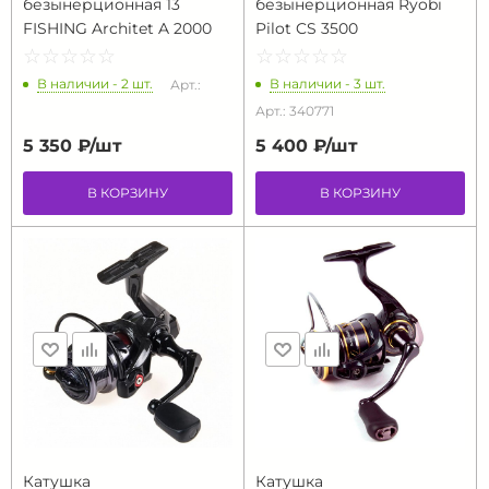
безынерционная 13
безынерционная Ryobi
FISHING Architet A 2000
Pilot CS 3500
☆
★
☆
★
☆
★
☆
★
☆
★
☆
★
☆
★
☆
★
☆
★
☆
★
В наличии - 2 шт.
В наличии - 3 шт.
Арт.:
Арт.: 340771
5 350 ₽/
шт
5 400 ₽/
шт
В КОРЗИНУ
В КОРЗИНУ
Катушка
Катушка