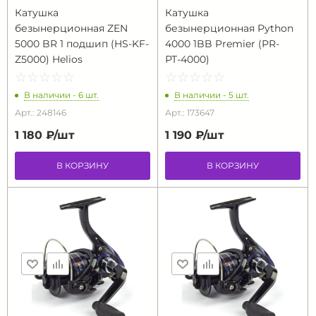
Катушка
Катушка
безынерционная ZEN
безынерционная Python
5000 BR 1 подшип (HS-KF-
4000 1BB Premier (РR-
Z5000) Helios
РТ-4000)
☆
★
☆
★
☆
★
☆
★
☆
★
☆
★
☆
★
☆
★
☆
★
☆
★
В наличии - 6 шт.
В наличии - 5 шт.
Арт.: 248146
Арт.: 173647
1 180 ₽/
шт
1 190 ₽/
шт
В КОРЗИНУ
В КОРЗИНУ