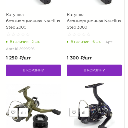
Катушка
Катушка
безынерционная Nautilus
безынерционная Nautilus
Step 2000
Step 3000
☆
★
☆
★
☆
★
☆
★
☆
★
☆
★
☆
★
☆
★
☆
★
☆
★
В наличии - 2 шт.
В наличии - 6 шт.
Арт.:
Арт.: 16-59296195
1 250 ₽/
шт
1 300 ₽/
шт
В КОРЗИНУ
В КОРЗИНУ