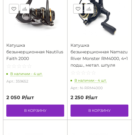
Катушка
Катушка
безынерционная Nautilus
безынерционная Namazu
Faith 2000
River Monster RM4000, 4+1
подш., метал. шпуля
☆
★
☆
★
☆
★
☆
★
☆
★
☆
★
☆
★
☆
★
☆
★
☆
★
В наличии - 4 шт.
В наличии - 4 шт.
Арт.: 359652
Арт.: N-RRM4000
2 050 ₽/
шт
2 250 ₽/
шт
В КОРЗИНУ
В КОРЗИНУ