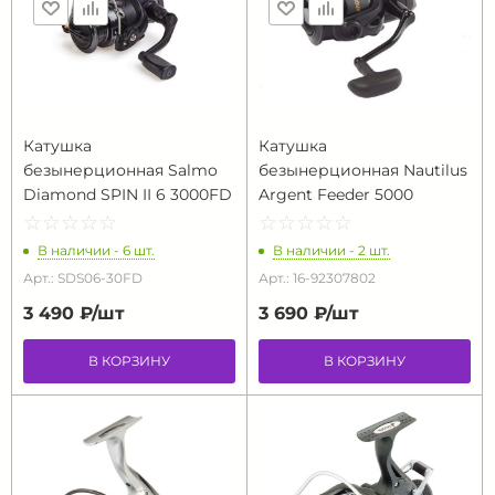
Катушка
Катушка
безынерционная Salmo
безынерционная Nautilus
Diamond SPIN II 6 3000FD
Argent Feeder 5000
☆
★
☆
★
☆
★
☆
★
☆
★
☆
★
☆
★
☆
★
☆
★
☆
★
В наличии - 6 шт.
В наличии - 2 шт.
Арт.: SDS06-30FD
Арт.: 16-92307802
3 490 ₽/
шт
3 690 ₽/
шт
В КОРЗИНУ
В КОРЗИНУ