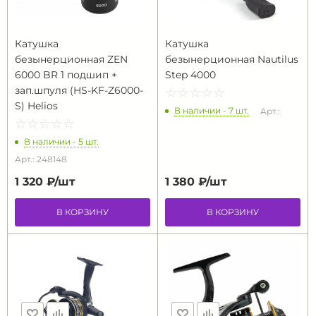
Катушка
Катушка
безынерционная ZEN
безынерционная Nautilus
6000 BR 1 подшип +
Step 4000
зап.шпуля (HS-KF-Z6000-
☆
★
☆
★
☆
★
☆
★
☆
★
S) Helios
В наличии - 7 шт.
Арт.:
☆
★
☆
★
☆
★
☆
★
☆
★
В наличии - 5 шт.
Арт.: 248148
1 320 ₽/
шт
1 380 ₽/
шт
В КОРЗИНУ
В КОРЗИНУ