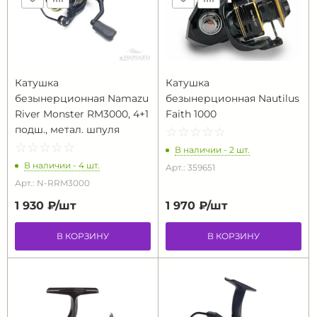
Катушка
Катушка
безынерционная Namazu
безынерционная Nautilus
River Monster RM3000, 4+1
Faith 1000
подш., метал. шпуля
☆
★
☆
★
☆
★
☆
★
☆
★
☆
★
☆
★
☆
★
☆
★
☆
★
В наличии - 2 шт.
В наличии - 4 шт.
Арт.: 359651
Арт.: N-RRM3000
1 930 ₽/
шт
1 970 ₽/
шт
В КОРЗИНУ
В КОРЗИНУ