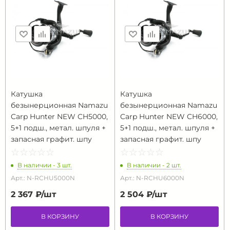
Катушка
Катушка
безынерционная Namazu
безынерционная Namazu
Carp Hunter NEW CH5000,
Carp Hunter NEW CH6000,
5+1 подш., метал. шпуля +
5+1 подш., метал. шпуля +
запасная графит. шпу
запасная графит. шпу
☆
★
☆
★
☆
★
☆
★
☆
★
☆
★
☆
★
☆
★
☆
★
☆
★
В наличии - 3 шт.
В наличии - 2 шт.
Арт.: N-RCHU5000N
Арт.: N-RCHU6000N
2 367 ₽/
шт
2 504 ₽/
шт
В КОРЗИНУ
В КОРЗИНУ