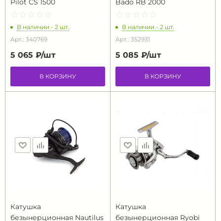
Pilot CS 1500
Bado RB 2000
☆
★
☆
★
☆
★
☆
★
☆
★
☆
★
☆
★
☆
★
☆
★
☆
★
В наличии - 2 шт.
В наличии - 2 шт.
Арт.: 340769
Арт.: 352931
5 065 ₽/
шт
5 085 ₽/
шт
В КОРЗИНУ
В КОРЗИНУ
Катушка
Катушка
безынерционная Nautilus
безынерционная Ryobi