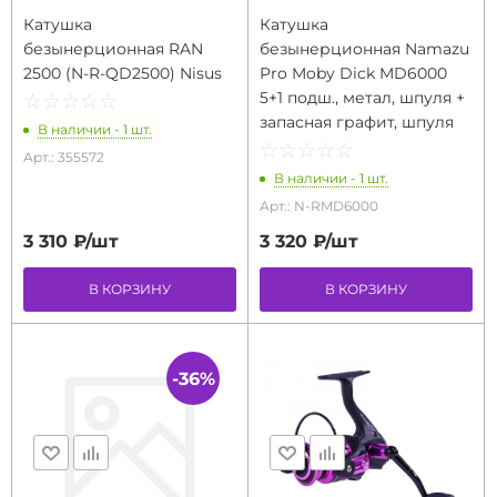
Катушка
Катушка
безынерционная RAN
безынерционная Namazu
2500 (N-R-QD2500) Nisus
Pro Moby Dick MD6000
5+1 подш., метал, шпуля +
☆
★
☆
★
☆
★
☆
★
☆
★
запасная графит, шпуля
В наличии - 1 шт.
☆
★
☆
★
☆
★
☆
★
☆
★
Арт.: 355572
В наличии - 1 шт.
Арт.: N-RMD6000
3 310 ₽/
шт
3 320 ₽/
шт
В КОРЗИНУ
В КОРЗИНУ
-36%