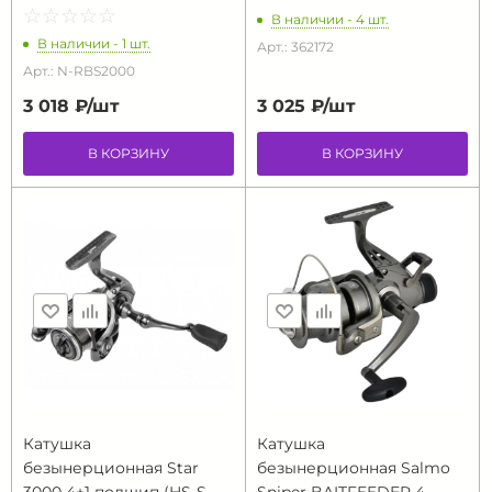
☆
★
☆
★
☆
★
☆
★
☆
★
В наличии - 4 шт.
В наличии - 1 шт.
Арт.: 362172
Арт.: N-RBS2000
3 018 ₽/
шт
3 025 ₽/
шт
В КОРЗИНУ
В КОРЗИНУ
Катушка
Катушка
безынерционная Star
безынерционная Salmo