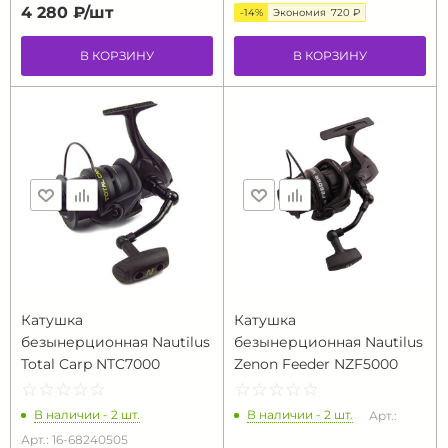
4 280 ₽/
шт
-14%
Экономия
720 ₽
В КОРЗИНУ
В КОРЗИНУ
Катушка
Катушка
безынерционная Nautilus
безынерционная Nautilus
Total Carp NTC7000
Zenon Feeder NZF5000
☆
★
☆
★
☆
★
☆
★
☆
★
☆
★
☆
★
☆
★
☆
★
☆
★
В наличии - 2 шт.
В наличии - 2 шт.
Арт.:
Арт.: 16-68240505