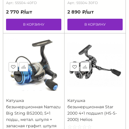
Арт.: SSS04-40FD
Арт.: SSS04-30FD
2 770 ₽/
шт
2 890 ₽/
шт
В КОРЗИНУ
В КОРЗИНУ
Катушка
Катушка
безынерционная Namazu
безынерционная Star
Big Sting BS2000, 5+1
2000 4+1 подшип (HS-S-
подш., метал. шпуля +
2000) Helios
запасная графит. шпуля
☆
★
☆
★
☆
★
☆
★
☆
★