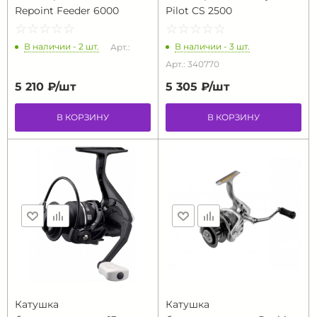
Repoint Feeder 6000
Pilot CS 2500
☆
★
☆
★
☆
★
☆
★
☆
★
☆
★
☆
★
☆
★
☆
★
☆
★
В наличии - 2 шт.
В наличии - 3 шт.
Арт.:
Арт.: 340770
5 210 ₽/
шт
5 305 ₽/
шт
В КОРЗИНУ
В КОРЗИНУ
Катушка
Катушка