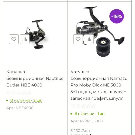
-15%
Катушка
Катушка
безынерционная Nautilus
безынерционная Namazu
Butler NBE 4000
Pro Moby Dick MD5000
5+1 подш., метал, шпуля +
☆
★
☆
★
☆
★
☆
★
☆
★
запасная графит, шпуля
В наличии - 2 шт.
☆
★
☆
★
☆
★
☆
★
☆
★
Арт.: NBE4000
В наличии - 1 шт.
Арт.: N-RMD5000
3 230 ₽/
шт