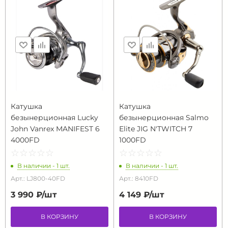
Катушка
Катушка
безынерционная Lucky
безынерционная Salmo
John Vanrex MANIFEST 6
Elite JIG N'TWITCH 7
4000FD
1000FD
☆
★
☆
★
☆
★
☆
★
☆
★
☆
★
☆
★
☆
★
☆
★
☆
★
В наличии - 1 шт.
В наличии - 1 шт.
Арт.: LJ800-40FD
Арт.: 8410FD
3 990 ₽/
шт
4 149 ₽/
шт
В КОРЗИНУ
В КОРЗИНУ