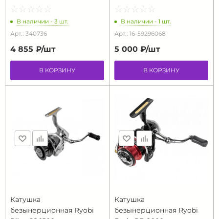
☆
★
☆
★
☆
★
☆
★
☆
★
☆
★
☆
★
☆
★
☆
★
☆
★
В наличии - 3 шт.
В наличии - 1 шт.
Арт.: 340736
Арт.: 16-59296068
4 855 ₽/
шт
5 000 ₽/
шт
В КОРЗИНУ
В КОРЗИНУ
Катушка
Катушка
безынерционная Ryobi
безынерционная Ryobi