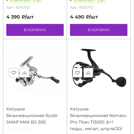
Арт.: 5040FD
Арт.: 5050FD
4 390 ₽/
шт
4 490 ₽/
шт
В КОРЗИНУ
В КОРЗИНУ
Катушка
Катушка
безынерционная Ryobi
безынерционная Namazu
SMAP MINI BS 500
Pro Titan TI3000 ,6+1
подш., метал, шпуля/20/
☆
★
☆
★
☆
★
☆
★
☆
★