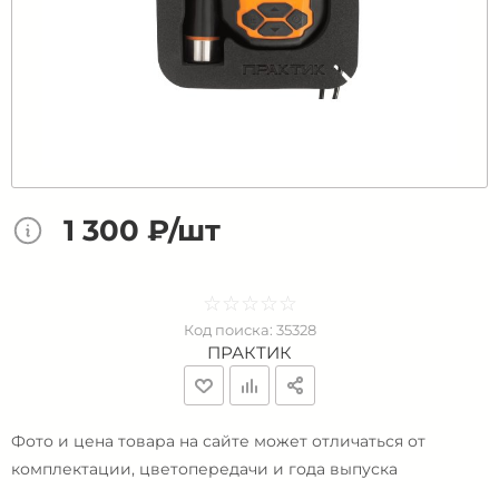
1 300 ₽/шт
☆
★
☆
★
☆
★
☆
★
☆
★
Код поиска:
35328
ПРАКТИК
Фото и цена товара на сайте может отличаться от
комплектации, цветопередачи и года выпуска