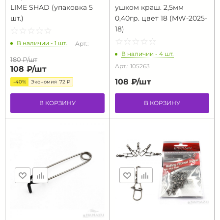
LIME SHAD (упаковка 5
ушком краш. 2,5мм
шт.)
0,40гр. цвет 18 (MW-2025-
18)
☆
★
☆
★
☆
★
☆
★
☆
★
☆
★
☆
★
☆
★
☆
★
☆
★
В наличии - 1 шт.
Арт.:
В наличии - 4 шт.
180 ₽/
шт
Арт.: 105263
108 ₽/
шт
108 ₽/
шт
-40%
Экономия
72 ₽
В КОРЗИНУ
В КОРЗИНУ