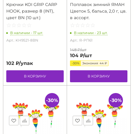
Крючки KOI GRIP CARP
Поплавок зимний ЯМАН
HOOK, размер 8 (INT),
Цветок 5, бальса, 2,0 г, цв.
цвет BN (10 шт.)
в ассорт.
☆
★
☆
★
☆
★
☆
★
☆
★
☆
★
☆
★
☆
★
☆
★
☆
★
В наличии - 17 шт.
В наличии - 23 шт.
Арт.: KH9521-8BN
Арт.: Я-РП61
148 ₽/
шт
104 ₽/
шт
102 ₽/
упак
-30%
Экономия
44 ₽
В КОРЗИНУ
В КОРЗИНУ
-30%
-30%