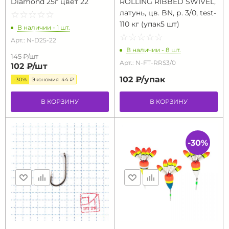
Diamond 25г цвет 22
ROLLING RIBBED SWIVEL,
латунь, цв. BN, р. 3/0, test-
☆
★
☆
★
☆
★
☆
★
☆
★
110 кг (упак5 шт)
В наличии - 1 шт.
☆
★
☆
★
☆
★
☆
★
☆
★
Арт.: N-D25-22
В наличии - 8 шт.
145 ₽/
шт
Арт.: N-FT-RRS3/0
102 ₽/
шт
102 ₽/
упак
-30%
Экономия
44 ₽
В КОРЗИНУ
В КОРЗИНУ
-30%