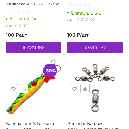
лепестком 200мм 3,3-7,5г
☆
★
☆
★
☆
★
☆
★
☆
★
☆
★
☆
★
☆
★
☆
★
☆
★
В наличии - 1 шт.
В наличии - 1 шт.
Арт.: Я-ОТС-100
Арт.: Я-РС81
100 ₽/
шт
100 ₽/
шт
В КОРЗИНУ
В КОРЗИНУ
-30%
Блесна колеб. Namazu
Вертлюг Namazu