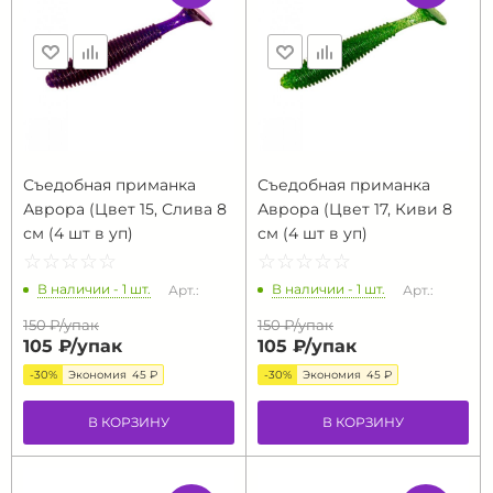
Съедобная приманка
Съедобная приманка
Аврора (Цвет 15, Слива 8
Аврора (Цвет 17, Киви 8
см (4 шт в уп)
см (4 шт в уп)
☆
★
☆
★
☆
★
☆
★
☆
★
☆
★
☆
★
☆
★
☆
★
☆
★
В наличии - 1 шт.
В наличии - 1 шт.
Арт.:
Арт.:
150 ₽/
упак
150 ₽/
упак
105 ₽/
упак
105 ₽/
упак
-30%
Экономия
45 ₽
-30%
Экономия
45 ₽
В КОРЗИНУ
В КОРЗИНУ