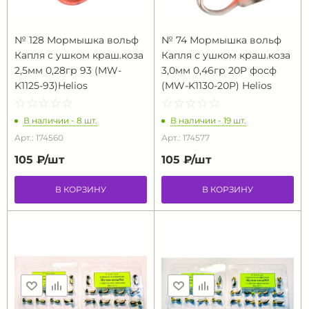
№ 128 Мормышка вольф
№ 74 Мормышка вольф
Капля с ушком краш.коза
Капля с ушком краш.коза
2,5мм 0,28гр 93 (MW-
3,0мм 0,46гр 20P фосф
K1125-93)Helios
(MW-K1130-20P) Helios
☆
★
☆
★
☆
★
☆
★
☆
★
☆
★
☆
★
☆
★
☆
★
☆
★
В наличии - 8 шт.
В наличии - 19 шт.
Арт.: 174560
Арт.: 174577
105 ₽/
шт
105 ₽/
шт
В КОРЗИНУ
В КОРЗИНУ