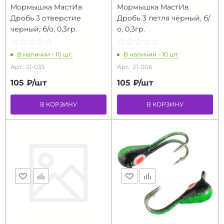
Мормышка МастИв
Мормышка МастИв
Дробь 3 отверстие
Дробь 3 петля чёрный, б/
черный, б/о, 0,3гр.
о, 0,3гр.
☆
★
☆
★
☆
★
☆
★
☆
★
☆
★
☆
★
☆
★
☆
★
☆
★
В наличии - 10 шт.
В наличии - 10 шт.
Арт.: 21-035
Арт.: 21-006
105 ₽/
шт
105 ₽/
шт
В КОРЗИНУ
В КОРЗИНУ