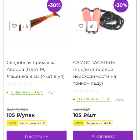
-30%
-30%
Съедобная приманка
САМОСПАСАТЕЛЬ
Аврора (Цвет 19,
(предмет первой
Машинка 8 см (4 шт в уп)
необходимости на
тонком льду)
☆
★
☆
★
☆
★
☆
★
☆
★
☆
★
☆
★
☆
★
☆
★
☆
★
В наличии - 1 шт.
Арт.:
В наличии - 2 шт.
Арт.:
150 ₽/
упак
150 ₽/
шт
105 ₽/
упак
105 ₽/
шт
-30%
Экономия
45 ₽
-30%
Экономия
45 ₽
В КОРЗИНУ
В КОРЗИНУ