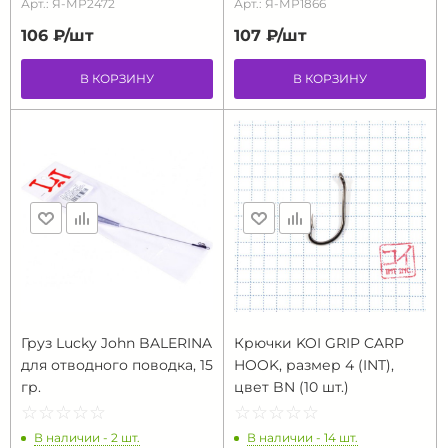
Арт.: Я-МР2472
Арт.: Я-МР1866
106 ₽/
шт
107 ₽/
шт
В КОРЗИНУ
В КОРЗИНУ
Груз Lucky John BALERINA
Крючки KOI GRIP CARP
для отводного поводка, 15
HOOK, размер 4 (INT),
гр.
цвет BN (10 шт.)
☆
★
☆
★
☆
★
☆
★
☆
★
☆
★
☆
★
☆
★
☆
★
☆
★
В наличии - 2 шт.
В наличии - 14 шт.