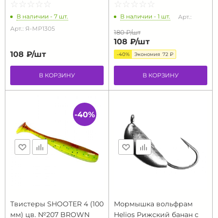
☆
★
☆
★
☆
★
☆
★
☆
★
☆
★
☆
★
☆
★
☆
★
☆
★
В наличии - 7 шт.
В наличии - 1 шт.
Арт.:
Арт.: Я-МР1305
180 ₽/
шт
108 ₽/
шт
108 ₽/
шт
-40%
Экономия
72 ₽
В КОРЗИНУ
В КОРЗИНУ
-40%
Твистеры SHOOTER 4 (100
Мормышка вольфрам
мм) цв. №207 BROWN
Helios Рижский банан с