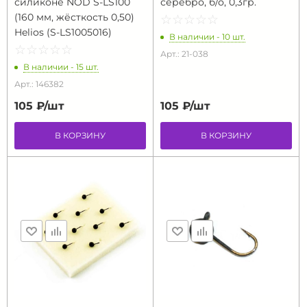
силиконе NOD S-LS100
серебро, б/о, 0,3гр.
(160 мм, жёсткость 0,50)
☆
★
☆
★
☆
★
☆
★
☆
★
Helios (S-LS1005016)
В наличии - 10 шт.
☆
★
☆
★
☆
★
☆
★
☆
★
Арт.: 21-038
В наличии - 15 шт.
Арт.: 146382
105 ₽/
шт
105 ₽/
шт
В КОРЗИНУ
В КОРЗИНУ