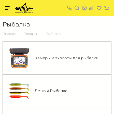
Твой
пульс
Твой
Рыбалка
пульс:
сеть
магазинов
Главная
Товары
Рыбалка
для
активных
в
Барнауле:
Камеры и эхолоты для рыбалки
Летняя Рыбалка