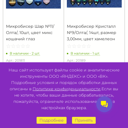
Микробисер Шар №11/
Микробисер Кристалл
Олта/, 10шт, цвет микс
№9/Олта/, 14шт, размер
кошачий глаз
3,00мм, цвет хамелеон
☆
★
☆
★
☆
★
☆
★
☆
★
☆
★
☆
★
☆
★
☆
★
☆
★
В наличии - 2 шт.
В наличии - 1 шт.
Арт.: 201811
Арт.: 20189
110 ₽/
шт
110 ₽/
шт
Наш сайт использует файлы cookie и аналитические
инструменты ООО «ЯНДЕКС» и ООО «ВК».
В КОРЗИНУ
В КОРЗИНУ
Подробные условия и порядок обработки данных
описаны в
Политике конфиденциальности
.Если вы
не хотите, чтобы ваши данные обрабатывались,
пожалуйста, ограничьте использование cookie в
настройках браузера.
Подробнее
Принять