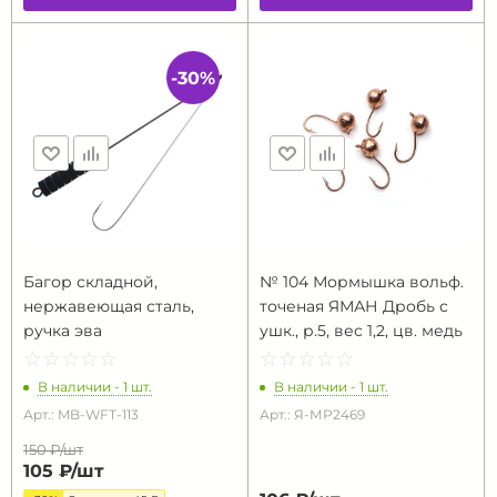
-30%
Багор складной,
№ 104 Мормышка вольф.
нержавеющая сталь,
точеная ЯМАН Дробь с
ручка эва
ушк., р.5, вес 1,2, цв. медь
☆
★
☆
★
☆
★
☆
★
☆
★
☆
★
☆
★
☆
★
☆
★
☆
★
В наличии - 1 шт.
В наличии - 1 шт.
Арт.: MB-WFT-113
Арт.: Я-МР2469
150 ₽/
шт
105 ₽/
шт