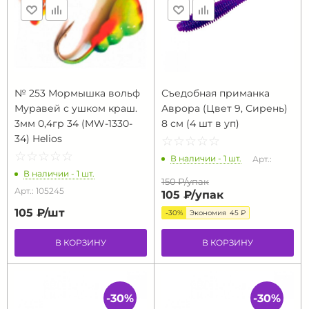
№ 253 Мормышка вольф
Съедобная приманка
Муравей с ушком краш.
Аврора (Цвет 9, Сирень)
3мм 0,4гр 34 (MW-1330-
8 см (4 шт в уп)
34) Helios
☆
★
☆
★
☆
★
☆
★
☆
★
☆
★
☆
★
☆
★
☆
★
☆
★
В наличии - 1 шт.
Арт.:
В наличии - 1 шт.
150 ₽/
упак
Арт.: 105245
105 ₽/
упак
105 ₽/
шт
-30%
Экономия
45 ₽
В КОРЗИНУ
В КОРЗИНУ
-30%
-30%