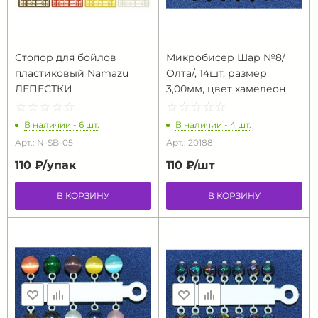
Стопор для бойлов
Микробисер Шар №8/
пластиковый Namazu
Олта/, 14шт, размер
ЛЕПЕСТКИ
3,00мм, цвет хамелеон
☆
★
☆
★
☆
★
☆
★
☆
★
☆
★
☆
★
☆
★
☆
★
☆
★
В наличии - 6 шт.
В наличии - 4 шт.
Арт.: N-SB-05
Арт.: 20188
110 ₽/
упак
110 ₽/
шт
В КОРЗИНУ
В КОРЗИНУ