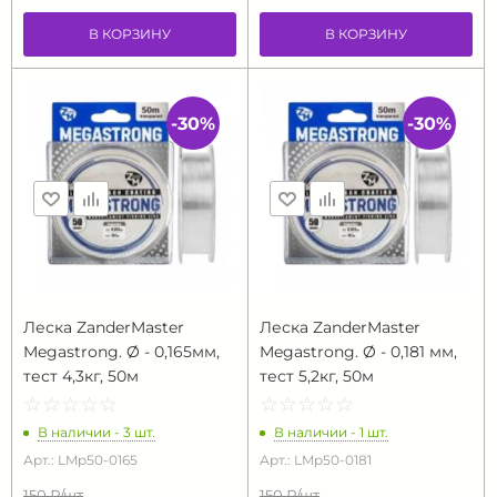
В КОРЗИНУ
В КОРЗИНУ
-30%
-30%
Леска ZanderMaster
Леска ZanderMaster
Megastrong. Ø - 0,165мм,
Megastrong. Ø - 0,181 мм,
тест 4,3кг, 50м
тест 5,2кг, 50м
☆
★
☆
★
☆
★
☆
★
☆
★
☆
★
☆
★
☆
★
☆
★
☆
★
В наличии - 3 шт.
В наличии - 1 шт.
Арт.: LMp50-0165
Арт.: LMp50-0181
150 ₽/
шт
150 ₽/
шт