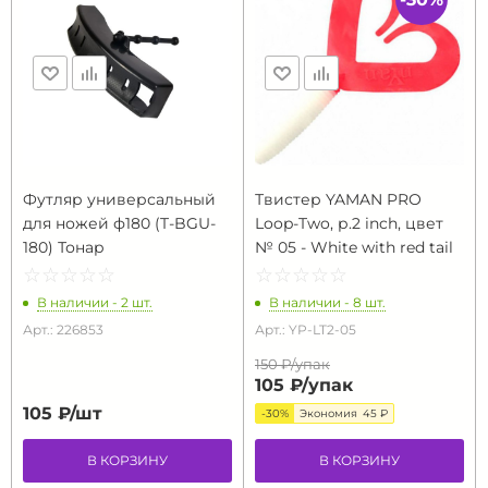
Футляр универсальный
Твистер YAMAN PRO
для ножей ф180 (T-BGU-
Loop-Two, р.2 inch, цвет
180) Тонар
№ 05 - White with red tail
☆
★
☆
★
☆
★
☆
★
☆
★
☆
★
☆
★
☆
★
☆
★
☆
★
В наличии - 2 шт.
В наличии - 8 шт.
Арт.: 226853
Арт.: YP-LT2-05
150 ₽/
упак
105 ₽/
упак
105 ₽/
шт
-30%
Экономия
45 ₽
В КОРЗИНУ
В КОРЗИНУ