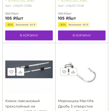
Арт.: LMp50-0286
Арт.: LMp50-0148
150 ₽/
шт
150 ₽/
шт
105 ₽/
шт
105 ₽/
шт
-30%
Экономия
45 ₽
-30%
Экономия
45 ₽
В КОРЗИНУ
В КОРЗИНУ
Кивок лавсановый
Мормышка МастИв
трехслойный на
Дробь 3 отверстие