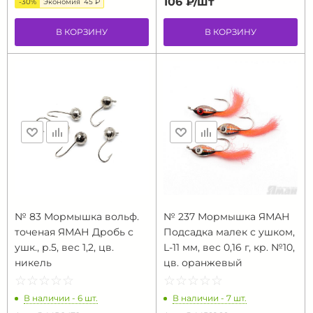
106 ₽/
шт
-30%
Экономия
45 ₽
В КОРЗИНУ
В КОРЗИНУ
№ 83 Мормышка вольф.
№ 237 Мормышка ЯМАН
точеная ЯМАН Дробь с
Подсадка малек с ушком,
ушк., р.5, вес 1,2, цв.
L-11 мм, вес 0,16 г, кр. №10,
никель
цв. оранжевый
☆
★
☆
★
☆
★
☆
★
☆
★
☆
★
☆
★
☆
★
☆
★
☆
★
В наличии - 6 шт.
В наличии - 7 шт.