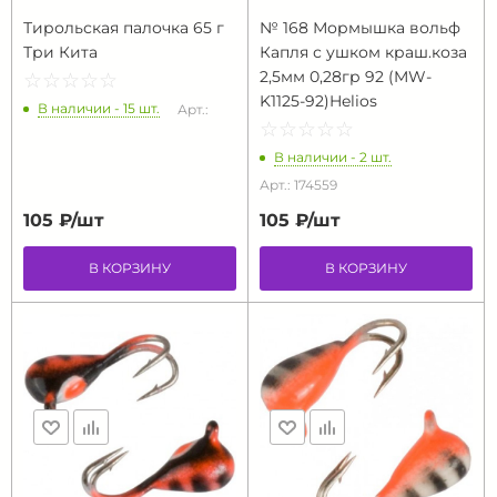
Тирольская палочка 65 г
№ 168 Мормышка вольф
Три Кита
Капля с ушком краш.коза
2,5мм 0,28гр 92 (MW-
☆
★
☆
★
☆
★
☆
★
☆
★
K1125-92)Helios
В наличии - 15 шт.
Арт.:
☆
★
☆
★
☆
★
☆
★
☆
★
В наличии - 2 шт.
Арт.: 174559
105 ₽/
шт
105 ₽/
шт
В КОРЗИНУ
В КОРЗИНУ