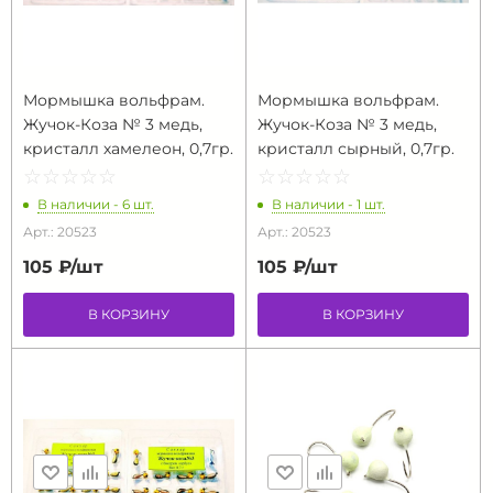
Мормышка вольфрам.
Мормышка вольфрам.
Жучок-Коза № 3 медь,
Жучок-Коза № 3 медь,
кристалл хамелеон, 0,7гр.
кристалл сырный, 0,7гр.
☆
★
☆
★
☆
★
☆
★
☆
★
☆
★
☆
★
☆
★
☆
★
☆
★
В наличии - 6 шт.
В наличии - 1 шт.
Арт.: 20523
Арт.: 20523
105 ₽/
шт
105 ₽/
шт
В КОРЗИНУ
В КОРЗИНУ