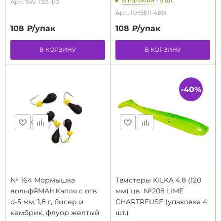
В наличии - 5 шт.
Арт.: SW-1123-1/0
Арт.: KH9511-4BN
108 ₽/
упак
108 ₽/
упак
В КОРЗИНУ
В КОРЗИНУ
-40%
№ 164 Мормышка
Твистеры KILKA 4.8 (120
вольфЯМАНКапля с отв.
мм) цв. №208 LIME
d-5 мм, 1,8 г, бисер и
CHARTREUSE (упаковка 4
кембрик, флуор желтый
шт.)