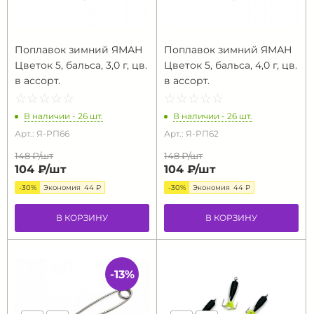
Поплавок зимний ЯМАН
Поплавок зимний ЯМАН
Цветок 5, бальса, 3,0 г, цв.
Цветок 5, бальса, 4,0 г, цв.
в ассорт.
в ассорт.
☆
★
☆
★
☆
★
☆
★
☆
★
☆
★
☆
★
☆
★
☆
★
☆
★
В наличии - 26 шт.
В наличии - 26 шт.
Арт.: Я-РП66
Арт.: Я-РП62
148 ₽/
шт
148 ₽/
шт
104 ₽/
шт
104 ₽/
шт
-30%
Экономия
44 ₽
-30%
Экономия
44 ₽
В КОРЗИНУ
В КОРЗИНУ
-13%