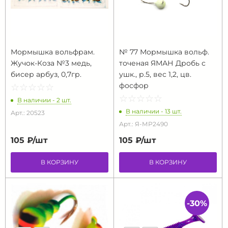
Мормышка вольфрам.
№ 77 Мормышка вольф.
Жучок-Коза №3 медь,
точеная ЯМАН Дробь с
бисер арбуз, 0,7гр.
ушк., р.5, вес 1,2, цв.
фосфор
☆
★
☆
★
☆
★
☆
★
☆
★
☆
★
☆
★
☆
★
☆
★
☆
★
В наличии - 2 шт.
В наличии - 13 шт.
Арт.: 20523
Арт.: Я-МР2490
105 ₽/
шт
105 ₽/
шт
В КОРЗИНУ
В КОРЗИНУ
-30%