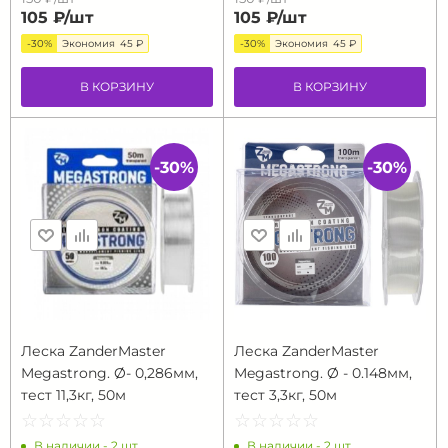
105 ₽/
шт
105 ₽/
шт
-30%
Экономия
45 ₽
-30%
Экономия
45 ₽
В КОРЗИНУ
В КОРЗИНУ
-30%
-30%
Леска ZanderMaster
Леска ZanderMaster
Megastrong. Ø- 0,286мм,
Megastrong. Ø - 0.148мм,
тест 11,3кг, 50м
тест 3,3кг, 50м
☆
★
☆
★
☆
★
☆
★
☆
★
☆
★
☆
★
☆
★
☆
★
☆
★
В наличии - 2 шт.
В наличии - 2 шт.