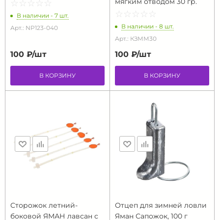
мягким отводом 30 гр.
☆
★
☆
★
☆
★
☆
★
☆
★
☆
★
☆
★
☆
★
☆
★
☆
★
В наличии - 7 шт.
В наличии - 8 шт.
Арт.: NP123-040
Арт.: КЗММ30
100 ₽/
шт
100 ₽/
шт
В КОРЗИНУ
В КОРЗИНУ
Сторожок летний-
Отцеп для зимней ловли
боковой ЯМАН лавсан с
Яман Сапожок, 100 г