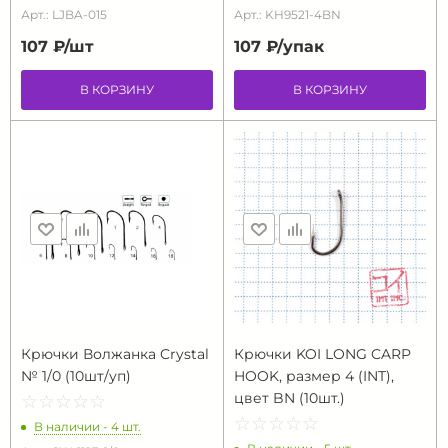
Арт.: LJBA-015
Арт.: KH9521-4BN
107 ₽/
шт
107 ₽/
упак
В КОРЗИНУ
В КОРЗИНУ
Крючки Волжанка Crystal
Крючки KOI LONG CARP
№ 1/0 (10шт/уп)
HOOK, размер 4 (INT),
цвет BN (10шт.)
☆
★
☆
★
☆
★
☆
★
☆
★
☆
★
☆
★
☆
★
☆
★
☆
★
В наличии - 4 шт.