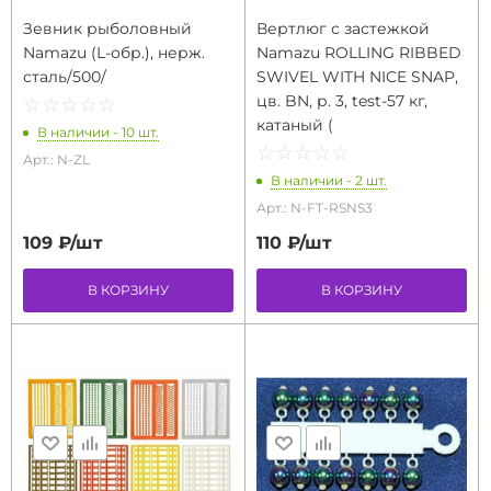
Зевник рыболовный
Вертлюг с застежкой
Namazu (L-обр.), нерж.
Namazu ROLLING RIBBED
сталь/500/
SWIVEL WITH NICE SNAP,
цв. BN, р. 3, test-57 кг,
☆
★
☆
★
☆
★
☆
★
☆
★
катаный (
В наличии - 10 шт.
☆
★
☆
★
☆
★
☆
★
☆
★
Арт.: N-ZL
В наличии - 2 шт.
Арт.: N-FT-RSNS3
109 ₽/
шт
110 ₽/
шт
В КОРЗИНУ
В КОРЗИНУ