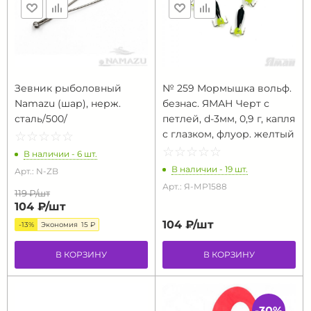
Зевник рыболовный
№ 259 Мормышка вольф.
Namazu (шар), нерж.
безнас. ЯМАН Черт с
сталь/500/
петлей, d-3мм, 0,9 г, капля
с глазком, флуор. желтый
☆
★
☆
★
☆
★
☆
★
☆
★
☆
★
☆
★
☆
★
☆
★
☆
★
В наличии - 6 шт.
В наличии - 19 шт.
Арт.: N-ZB
Арт.: Я-МР1588
119 ₽/
шт
104 ₽/
шт
104 ₽/
шт
-13%
Экономия
15 ₽
В КОРЗИНУ
В КОРЗИНУ
-30%