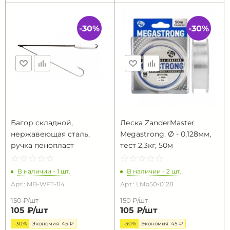
-30%
-30%
Багор складной,
Леска ZanderMaster
нержавеющая сталь,
Megastrong. Ø - 0,128мм,
ручка пенопласт
тест 2,3кг, 50м
☆
★
☆
★
☆
★
☆
★
☆
★
☆
★
☆
★
☆
★
☆
★
☆
★
В наличии - 1 шт.
В наличии - 2 шт.
Арт.: MB-WFT-114
Арт.: LMp50-0128
150 ₽/
шт
150 ₽/
шт
105 ₽/
шт
105 ₽/
шт
-30%
Экономия
45 ₽
-30%
Экономия
45 ₽