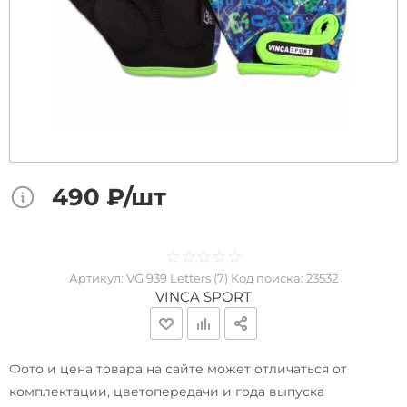
490 ₽/шт
☆
★
☆
★
☆
★
☆
★
☆
★
Артикул:
VG 939 Letters (7)
Код поиска:
23532
VINCA SPORT
Фото и цена товара на сайте может отличаться от
комплектации, цветопередачи и года выпуска