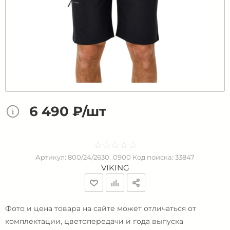
6 490 ₽/шт
☆
★
☆
★
☆
★
☆
★
☆
★
Артикул:
800/24/2630_0900
Код поиска:
33847
VIKING
Фото и цена товара на сайте может отличаться от
комплектации, цветопередачи и года выпуска