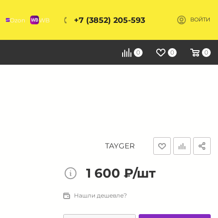
+7 (3852) 205-593
Ozon
WB
ВОЙТИ
Я
0
0
0
TAYGER
1 600 ₽/шт
Нашли дешевле?