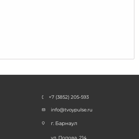
+7 (3852) 205-593
info@tvoypulse.ru
г. Барнаул
ул. Попова, 214