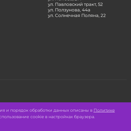
ул. Павловский тракт, 52
ул. Ползунова, 44а
ул. Солнечная Поляна, 22
Разработано:
Авалон
ия и порядок обработки данных описаны в
Политике
спользование cookie в настройках браузера.