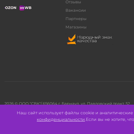
Отзывы
OZON
WB
Вакансии
Партнеры
Магазины
2026 © ООО "СВК"/ 656064 г. Барнаул, ул. Павловский тракт, 52.
ИНН 2221130516 ОГРН 1082221000531.
Наш сайт использует файлы cookie и аналитически
Pulse - сеть магазинов для активных
конфиденциальности
.Если вы не хотите, ч