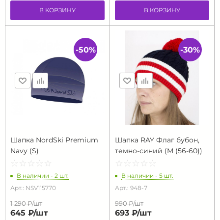
В КОРЗИНУ
В КОРЗИНУ
-50%
-30%
Шапка NordSki Premium
Шапка RAY Флаг бубон,
Navy (S)
темно-синий (M (56-60))
☆
★
☆
★
☆
★
☆
★
☆
★
☆
★
☆
★
☆
★
☆
★
☆
★
В наличии - 2 шт.
В наличии - 5 шт.
Арт.: NSV115770
Арт.: 948-7
1 290 ₽/
шт
990 ₽/
шт
645 ₽/
шт
693 ₽/
шт