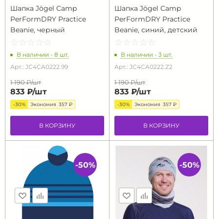
Шапка Jögel Camp
Шапка Jögel Camp
PerFormDRY Practice
PerFormDRY Practice
Beanie, черный
Beanie, синий, детский
☆
★
☆
★
☆
★
☆
★
☆
★
☆
★
☆
★
☆
★
☆
★
☆
★
В наличии - 8 шт.
В наличии - 3 шт.
Арт.: JС4CA0222.99
Арт.: JС4CA0222.Z2
1 190 ₽/
шт
1 190 ₽/
шт
833 ₽/
шт
833 ₽/
шт
-30%
Экономия
357 ₽
-30%
Экономия
357 ₽
В КОРЗИНУ
В КОРЗИНУ
-50%
-50%