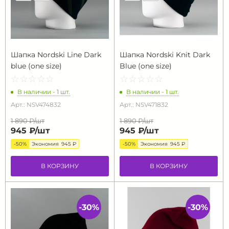
Шапка Nordski Line Dark
Шапка Nordski Knit Dark
blue (one size)
Blue (one size)
☆
★
☆
★
☆
★
☆
★
☆
★
☆
★
☆
★
☆
★
☆
★
☆
★
В наличии - 1 шт.
В наличии - 1 шт.
Арт.: NSV474832
Арт.: NSV471832
1 890 ₽/
шт
1 890 ₽/
шт
945 ₽/
шт
945 ₽/
шт
-50%
Экономия
945 ₽
-50%
Экономия
945 ₽
В КОРЗИНУ
В КОРЗИНУ
-30%
-30%