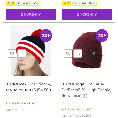
-50%
Экономия
645 ₽
-30%
Экономия
297 ₽
В КОРЗИНУ
В КОРЗИНУ
-30%
-30%
Шапка RAY Флаг бубон,
Шапка Jögel ESSENTIAL
темно-синий (S (54-58))
PerFormDRY High Beanie,
бордовый (L)
☆
★
☆
★
☆
★
☆
★
☆
★
☆
★
☆
★
☆
★
☆
★
☆
★
В наличии - 8 шт.
В наличии - 1 шт.
Арт.: 948-7
Арт.: УТ-00020294