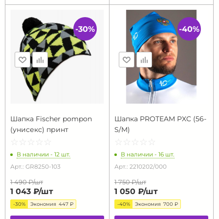
-30%
-40%
Шапка Fischer pompon
Шапка PROTEAM PXC (56-
(унисекс) принт
S/M)
☆
★
☆
★
☆
★
☆
★
☆
★
☆
★
☆
★
☆
★
☆
★
☆
★
В наличии - 12 шт.
В наличии - 16 шт.
Арт.: GR8250-103
Арт.: 2210202/000
1 490 ₽/
шт
1 750 ₽/
шт
1 043 ₽/
шт
1 050 ₽/
шт
-30%
Экономия
447 ₽
-40%
Экономия
700 ₽