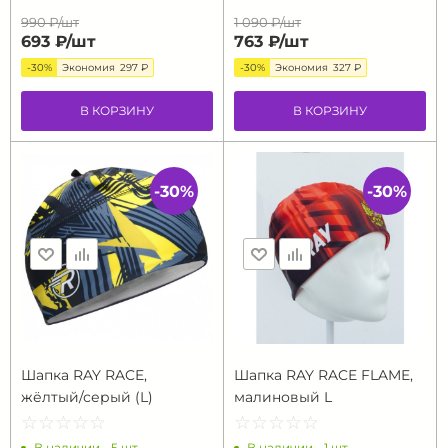
990 ₽/
шт
1 090 ₽/
шт
693 ₽/
шт
763 ₽/
шт
-30%
Экономия
297 ₽
-30%
Экономия
327 ₽
В КОРЗИНУ
В КОРЗИНУ
-30%
-30%
Шапка RAY RACE,
Шапка RAY RACE FLAME,
жёлтый/серый (L)
малиновый L
☆
★
☆
★
☆
★
☆
★
☆
★
☆
★
☆
★
☆
★
☆
★
☆
★
В наличии - 5 шт.
В наличии - 1 шт.