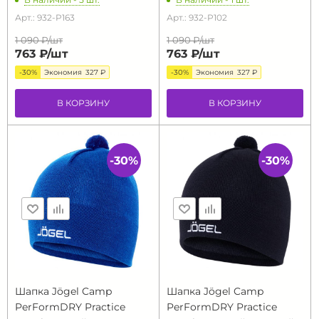
Арт.: 932-P163
Арт.: 932-P102
1 090 ₽/
шт
1 090 ₽/
шт
763 ₽/
шт
763 ₽/
шт
-30%
Экономия
327 ₽
-30%
Экономия
327 ₽
В КОРЗИНУ
В КОРЗИНУ
-30%
-30%
Шапка Jögel Camp
Шапка Jögel Camp
PerFormDRY Practice
PerFormDRY Practice