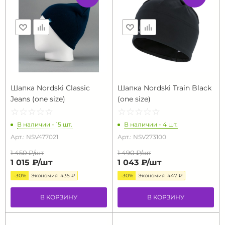
Шапка Nordski Classic
Шапка Nordski Train Black
Jeans (one size)
(one size)
☆
★
☆
★
☆
★
☆
★
☆
★
☆
★
☆
★
☆
★
☆
★
☆
★
В наличии - 15 шт.
В наличии - 4 шт.
Арт.: NSV477021
Арт.: NSV273100
1 450 ₽/
шт
1 490 ₽/
шт
1 015 ₽/
шт
1 043 ₽/
шт
-30%
Экономия
435 ₽
-30%
Экономия
447 ₽
В КОРЗИНУ
В КОРЗИНУ