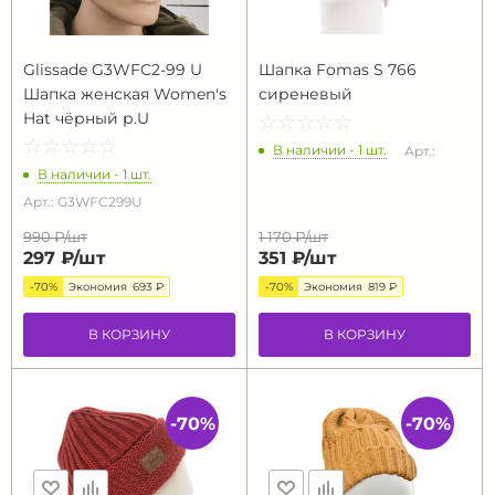
Glissade G3WFC2-99 U
Шапка Fomas S 766
Шапка женская Women's
сиреневый
Hat чёрный р.U
☆
★
☆
★
☆
★
☆
★
☆
★
☆
★
☆
★
☆
★
☆
★
☆
★
В наличии - 1 шт.
Арт.:
В наличии - 1 шт.
Арт.: G3WFC299U
990 ₽/
шт
1 170 ₽/
шт
297 ₽/
шт
351 ₽/
шт
-70%
Экономия
693 ₽
-70%
Экономия
819 ₽
В КОРЗИНУ
В КОРЗИНУ
-70%
-70%