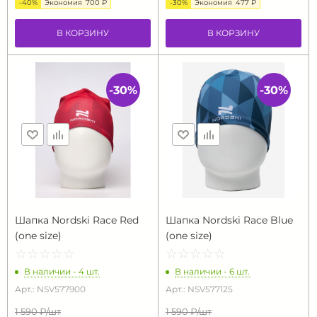
-40%
Экономия
700 ₽
-30%
Экономия
477 ₽
В КОРЗИНУ
В КОРЗИНУ
-30%
-30%
Шапка Nordski Race Red
Шапка Nordski Race Blue
(one size)
(one size)
☆
★
☆
★
☆
★
☆
★
☆
★
☆
★
☆
★
☆
★
☆
★
☆
★
В наличии - 4 шт.
В наличии - 6 шт.
Арт.: NSV577900
Арт.: NSV577125
1 590 ₽/
шт
1 590 ₽/
шт