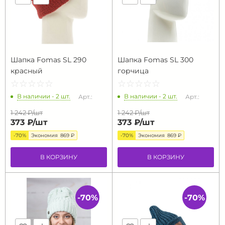
Шапка Fomas SL 290
Шапка Fomas SL 300
красный
горчица
☆
★
☆
★
☆
★
☆
★
☆
★
☆
★
☆
★
☆
★
☆
★
☆
★
В наличии - 2 шт.
В наличии - 2 шт.
Арт.:
Арт.:
1 242 ₽/
шт
1 242 ₽/
шт
373 ₽/
шт
373 ₽/
шт
-70%
Экономия
869 ₽
-70%
Экономия
869 ₽
В КОРЗИНУ
В КОРЗИНУ
-70%
-70%