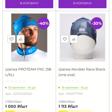
В КОРЗИНУ
В КОРЗИНУ
-40%
-30%
Шапка PROTEAM PXC (58-
Шапка Nordski Race Black
L/XL)
(one size)
☆
★
☆
★
☆
★
☆
★
☆
★
☆
★
☆
★
☆
★
☆
★
☆
★
В наличии - 14 шт.
В наличии - 9 шт.
Арт.: 2210202/000
Арт.: NSV577100
1 750 ₽/
шт
1 590 ₽/
шт
1 050 ₽/
шт
1 113 ₽/
шт