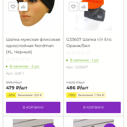
Шапка мужская флисовая
G33607 Шапка г/л Eric
однослойная Nordman
Оранж/Бел
(XL, Черный)
☆
★
☆
★
☆
★
☆
★
☆
★
☆
★
☆
★
☆
★
☆
★
☆
★
В наличии - 1 шт.
В наличии - 2 шт.
Арт.: G33607
Арт.: ШФ-1
599 ₽/
шт
1 620 ₽/
шт
479 ₽/
шт
486 ₽/
шт
-20%
Экономия
120 ₽
-70%
Экономия
1 134 ₽
В КОРЗИНУ
В КОРЗИНУ