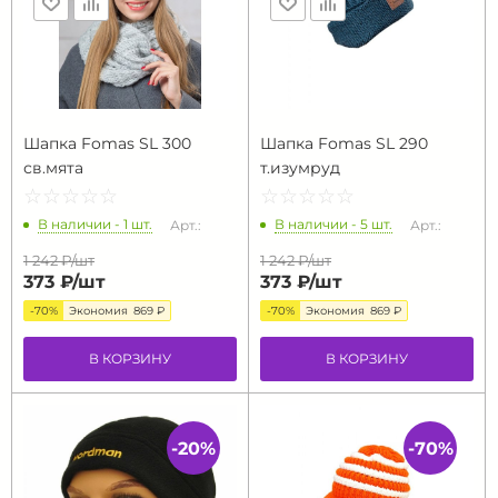
Шапка Fomas SL 300
Шапка Fomas SL 290
св.мята
т.изумруд
☆
★
☆
★
☆
★
☆
★
☆
★
☆
★
☆
★
☆
★
☆
★
☆
★
В наличии - 1 шт.
В наличии - 5 шт.
Арт.:
Арт.:
1 242 ₽/
шт
1 242 ₽/
шт
373 ₽/
шт
373 ₽/
шт
-70%
Экономия
869 ₽
-70%
Экономия
869 ₽
В КОРЗИНУ
В КОРЗИНУ
-20%
-70%