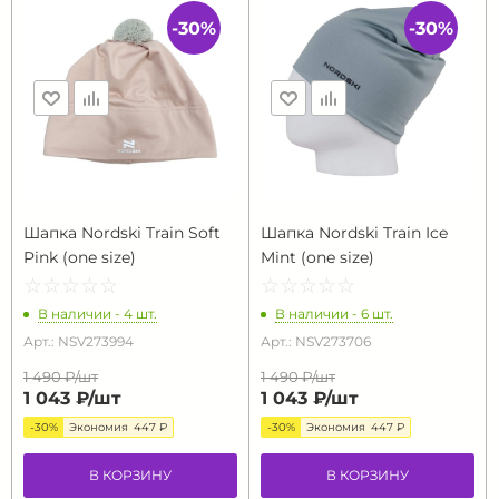
-30%
-30%
Шапка Nordski Train Soft
Шапка Nordski Train Ice
Pink (one size)
Mint (one size)
☆
★
☆
★
☆
★
☆
★
☆
★
☆
★
☆
★
☆
★
☆
★
☆
★
В наличии - 4 шт.
В наличии - 6 шт.
Арт.: NSV273994
Арт.: NSV273706
1 490 ₽/
шт
1 490 ₽/
шт
1 043 ₽/
шт
1 043 ₽/
шт
-30%
Экономия
447 ₽
-30%
Экономия
447 ₽
В КОРЗИНУ
В КОРЗИНУ