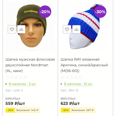
-20%
-30%
Шапка мужская флисовая
Шапка RAY вязанная
двухслойная Nordman
Арктика, синий/красный
(XL, хаки)
(M(56-60))
☆
★
☆
★
☆
★
☆
★
☆
★
☆
★
☆
★
☆
★
☆
★
☆
★
В наличии - 3 шт.
В наличии - 10 шт.
Арт.: ШФ-2
Арт.: 954-12
699 ₽/
шт
890 ₽/
шт
559 ₽/
шт
623 ₽/
шт
-20%
Экономия
140 ₽
-30%
Экономия
267 ₽