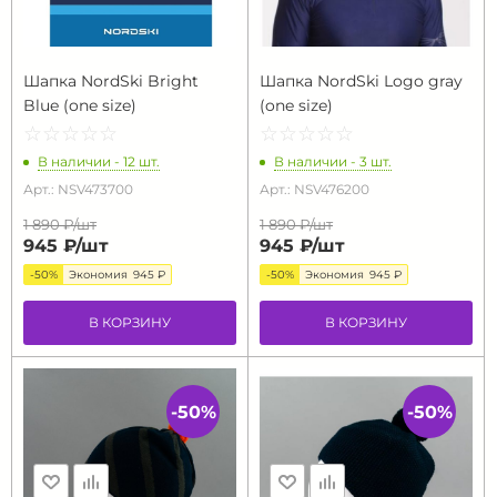
Шапка NordSki Bright
Шапка NordSki Logo gray
Blue (one size)
(one size)
☆
★
☆
★
☆
★
☆
★
☆
★
☆
★
☆
★
☆
★
☆
★
☆
★
В наличии - 12 шт.
В наличии - 3 шт.
Арт.: NSV473700
Арт.: NSV476200
1 890 ₽/
шт
1 890 ₽/
шт
945 ₽/
шт
945 ₽/
шт
-50%
Экономия
945 ₽
-50%
Экономия
945 ₽
В КОРЗИНУ
В КОРЗИНУ
-50%
-50%