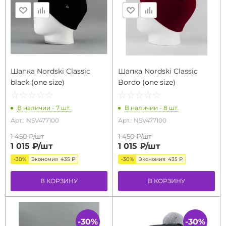
Шапка Nordski Classic
Шапка Nordski Classic
black (one size)
Bordo (one size)
☆
★
☆
★
☆
★
☆
★
☆
★
☆
★
☆
★
☆
★
☆
★
☆
★
В наличии - 7 шт.
В наличии - 8 шт.
Арт.: NSV477100
Арт.: NSV477100
1 450 ₽/
шт
1 450 ₽/
шт
1 015 ₽/
шт
1 015 ₽/
шт
-30%
Экономия
435 ₽
-30%
Экономия
435 ₽
В КОРЗИНУ
В КОРЗИНУ
-30%
-30%