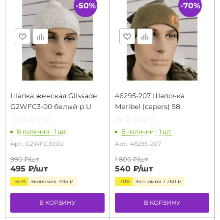
-50%
-70%
Шапка женская Glissade
46295-207 Шапочка
G2WFC3-00 белый р.U
Meribel (capers) 58
☆
★
☆
★
☆
★
☆
★
☆
★
☆
★
☆
★
☆
★
☆
★
☆
★
В наличии - 1 шт.
В наличии - 1 шт.
Арт.: G2WFC300U
Арт.: 46295-207
990 ₽/
шт
1 800 ₽/
шт
495 ₽/
шт
540 ₽/
шт
-50%
Экономия
495 ₽
-70%
Экономия
1 260 ₽
В КОРЗИНУ
В КОРЗИНУ