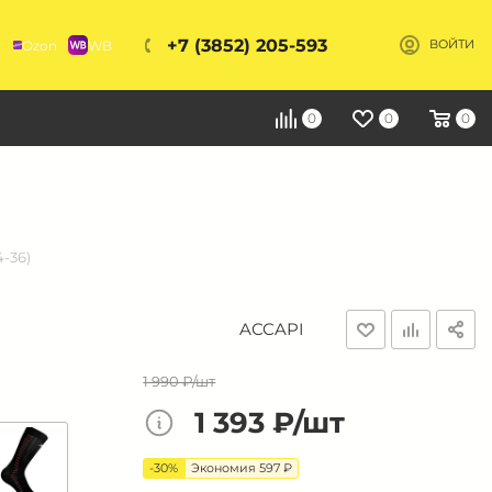
+7 (3852) 205-593
Ozon
WB
ВОЙТИ
Я
0
0
0
4-36)
ACCAPI
1 990 ₽/шт
1 393 ₽/шт
-30%
Экономия 597 ₽