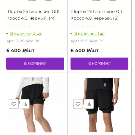
Шорты 2в1 женские GRI
Шорты 2в1 женские GRI
Кросс 4.0, черный, (M)
Кросс 4.0, черный, (S)
☆
★
☆
★
☆
★
☆
★
☆
★
☆
★
☆
★
☆
★
☆
★
☆
★
В наличии - 2 шт.
В наличии - 1 шт.
Арт.: SS25-14W-BK
Арт.: SS25-14W-BK
6 400 ₽/
шт
6 400 ₽/
шт
В КОРЗИНУ
В КОРЗИНУ