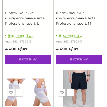
Шорты женские
Шорты женские
компрессионные Anta
компрессионные Anta
Professional sport, L
Professional sport, M
☆
★
☆
★
☆
★
☆
★
☆
★
☆
★
☆
★
☆
★
☆
★
☆
★
В наличии - 3 шт.
В наличии - 2 шт.
Арт.: 862457309-3
Арт.: 862457309-3
4 490 ₽/
шт
4 490 ₽/
шт
В КОРЗИНУ
В КОРЗИНУ