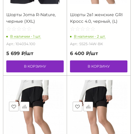
Шорты Joma R-Nature,
Шорты 2в1 женские GRI
черные (XXL)
Кросс 4.0, черный, (L)
☆
★
☆
★
☆
★
☆
★
☆
★
☆
★
☆
★
☆
★
☆
★
☆
★
В наличии - 1 шт.
В наличии - 2 шт.
Арт.: 104034.100
Арт.: SS25-14W-BK
5 699 ₽/
шт
6 400 ₽/
шт
В КОРЗИНУ
В КОРЗИНУ