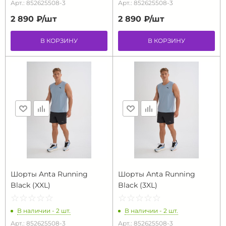
Арт.: 852625508-3
Арт.: 852625508-3
2 890 ₽/
шт
2 890 ₽/
шт
В КОРЗИНУ
В КОРЗИНУ
Шорты Anta Running
Шорты Anta Running
Black (XXL)
Black (3XL)
☆
★
☆
★
☆
★
☆
★
☆
★
☆
★
☆
★
☆
★
☆
★
☆
★
В наличии - 2 шт.
В наличии - 2 шт.
Арт.: 852625508-3
Арт.: 852625508-3