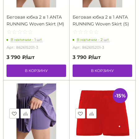
Беговая юбка 2 в 1 ANTA
Беговая юбка 2 в 1 ANTA
RUNNING Woven Skirt (M)
RUNNING Woven Skirt (S)
☆
★
☆
★
☆
★
☆
★
☆
★
☆
★
☆
★
☆
★
☆
★
☆
★
В наличии - 1 шт.
В наличии - 2 шт.
Арт.: 862615201-3
Арт.: 862615201-3
3 790 ₽/
шт
3 790 ₽/
шт
В КОРЗИНУ
В КОРЗИНУ
-15%