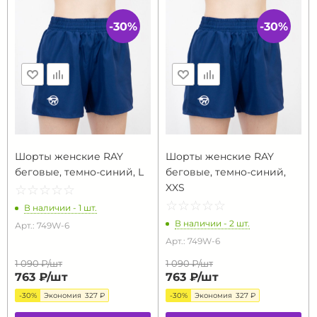
-30%
-30%
Шорты женские RAY
Шорты женские RAY
беговые, темно-синий, L
беговые, темно-синий,
XXS
☆
★
☆
★
☆
★
☆
★
☆
★
☆
★
☆
★
☆
★
☆
★
☆
★
В наличии - 1 шт.
В наличии - 2 шт.
Арт.: 749W-6
Арт.: 749W-6
1 090 ₽/
шт
1 090 ₽/
шт
763 ₽/
шт
763 ₽/
шт
-30%
Экономия
327 ₽
-30%
Экономия
327 ₽