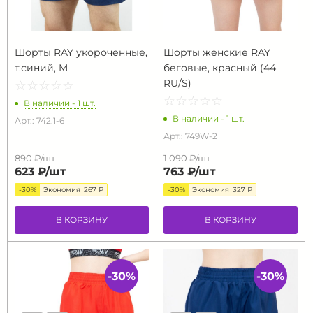
Шорты RAY укороченные,
Шорты женские RAY
т.синий, M
беговые, красный (44
RU/S)
☆
★
☆
★
☆
★
☆
★
☆
★
☆
★
☆
★
☆
★
☆
★
☆
★
В наличии - 1 шт.
В наличии - 1 шт.
Арт.: 742.1-6
Арт.: 749W-2
890 ₽/
шт
1 090 ₽/
шт
623 ₽/
шт
763 ₽/
шт
-30%
Экономия
267 ₽
-30%
Экономия
327 ₽
В КОРЗИНУ
В КОРЗИНУ
-30%
-30%