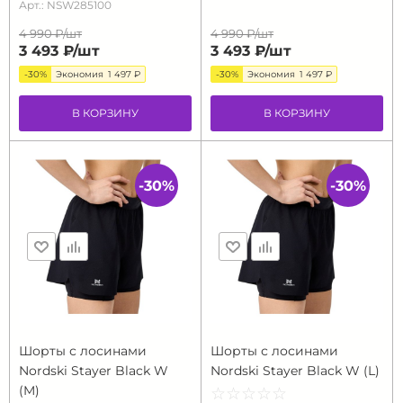
Арт.: NSW285100
4 990 ₽/
шт
4 990 ₽/
шт
3 493 ₽/
шт
3 493 ₽/
шт
-30%
Экономия
1 497 ₽
-30%
Экономия
1 497 ₽
В КОРЗИНУ
В КОРЗИНУ
-30%
-30%
Шорты с лосинами
Шорты с лосинами
Nordski Stayer Black W
Nordski Stayer Black W (L)
(M)
☆
★
☆
★
☆
★
☆
★
☆
★