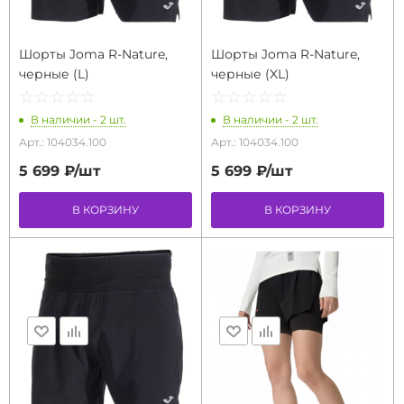
Шорты Joma R-Nature,
Шорты Joma R-Nature,
черные (L)
черные (XL)
☆
★
☆
★
☆
★
☆
★
☆
★
☆
★
☆
★
☆
★
☆
★
☆
★
В наличии - 2 шт.
В наличии - 2 шт.
Арт.: 104034.100
Арт.: 104034.100
5 699 ₽/
шт
5 699 ₽/
шт
В КОРЗИНУ
В КОРЗИНУ