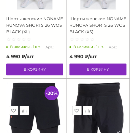
Шорты женские NONAME
Шорты женские NONAME
RUNOVA SHORTS 26 WOS
RUNOVA SHORTS 26 WOS
BLACK (XL)
BLACK (XS)
☆
★
☆
★
☆
★
☆
★
☆
★
☆
★
☆
★
☆
★
☆
★
☆
★
В наличии - 1 шт.
В наличии - 1 шт.
Арт.:
Арт.:
4 990 ₽/
шт
4 990 ₽/
шт
В КОРЗИНУ
В КОРЗИНУ
-20%