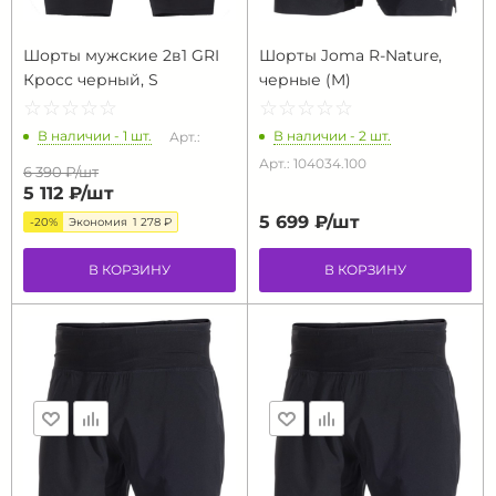
Шорты мужские 2в1 GRI
Шорты Joma R-Nature,
Кросс черный, S
черные (M)
☆
★
☆
★
☆
★
☆
★
☆
★
☆
★
☆
★
☆
★
☆
★
☆
★
В наличии - 1 шт.
В наличии - 2 шт.
Арт.:
Арт.: 104034.100
6 390 ₽/
шт
5 112 ₽/
шт
5 699 ₽/
шт
-20%
Экономия
1 278 ₽
В КОРЗИНУ
В КОРЗИНУ