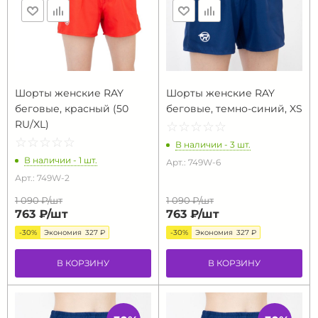
Шорты женские RAY
Шорты женские RAY
беговые, красный (50
беговые, темно-синий, XS
RU/XL)
☆
★
☆
★
☆
★
☆
★
☆
★
☆
★
☆
★
☆
★
☆
★
☆
★
В наличии - 3 шт.
В наличии - 1 шт.
Арт.: 749W-6
Арт.: 749W-2
1 090 ₽/
шт
1 090 ₽/
шт
763 ₽/
шт
763 ₽/
шт
-30%
Экономия
327 ₽
-30%
Экономия
327 ₽
В КОРЗИНУ
В КОРЗИНУ