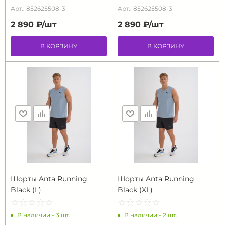
Арт.: 852625508-3
Арт.: 852625508-3
2 890 ₽/
шт
2 890 ₽/
шт
В КОРЗИНУ
В КОРЗИНУ
Шорты Anta Running
Шорты Anta Running
Black (L)
Black (XL)
☆
★
☆
★
☆
★
☆
★
☆
★
☆
★
☆
★
☆
★
☆
★
☆
★
В наличии - 3 шт.
В наличии - 2 шт.