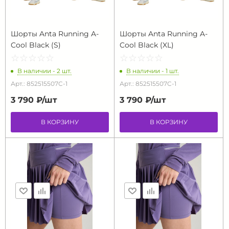
Шорты Anta Running A-
Шорты Anta Running A-
Cool Black (S)
Cool Black (XL)
☆
★
☆
★
☆
★
☆
★
☆
★
☆
★
☆
★
☆
★
☆
★
☆
★
В наличии - 2 шт.
В наличии - 1 шт.
Арт.: 852515507C-1
Арт.: 852515507C-1
3 790 ₽/
шт
3 790 ₽/
шт
В КОРЗИНУ
В КОРЗИНУ