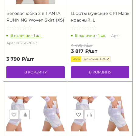
Беговая юбка 2 в 1 ANTA
Шорты мужские GRI Маяк
RUNNING Woven Skirt (XS)
красный, L
☆
★
☆
★
☆
★
☆
★
☆
★
☆
★
☆
★
☆
★
☆
★
☆
★
В наличии - 1 шт.
В наличии - 1 шт.
Арт.:
Арт.: 862615201-3
4 490 ₽/
шт
3 817 ₽/
шт
3 790 ₽/
шт
-15%
Экономия
674 ₽
В КОРЗИНУ
В КОРЗИНУ