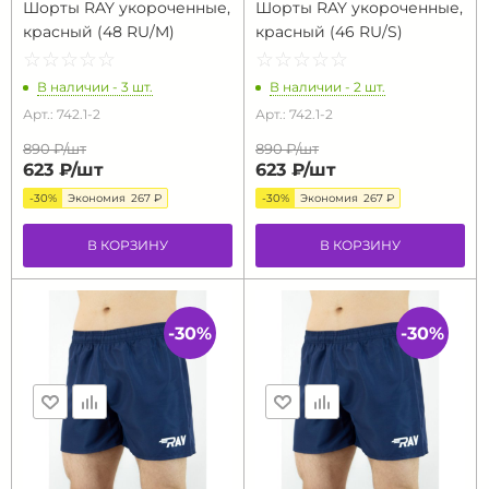
Шорты RAY укороченные,
Шорты RAY укороченные,
красный (48 RU/M)
красный (46 RU/S)
☆
★
☆
★
☆
★
☆
★
☆
★
☆
★
☆
★
☆
★
☆
★
☆
★
В наличии - 3 шт.
В наличии - 2 шт.
Арт.: 742.1-2
Арт.: 742.1-2
890 ₽/
шт
890 ₽/
шт
623 ₽/
шт
623 ₽/
шт
-30%
Экономия
267 ₽
-30%
Экономия
267 ₽
В КОРЗИНУ
В КОРЗИНУ
-30%
-30%