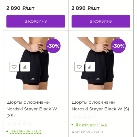
2 890 ₽/
шт
2 890 ₽/
шт
В КОРЗИНУ
В КОРЗИНУ
-30%
-30%
Шорты с лосинами
Шорты с лосинами
Nordski Stayer Black W
Nordski Stayer Black W (S)
(XS)
☆
★
☆
★
☆
★
☆
★
☆
★
☆
★
☆
★
☆
★
☆
★
☆
★
В наличии - 1 шт.
В наличии - 1 шт.
Арт.: NSW285100