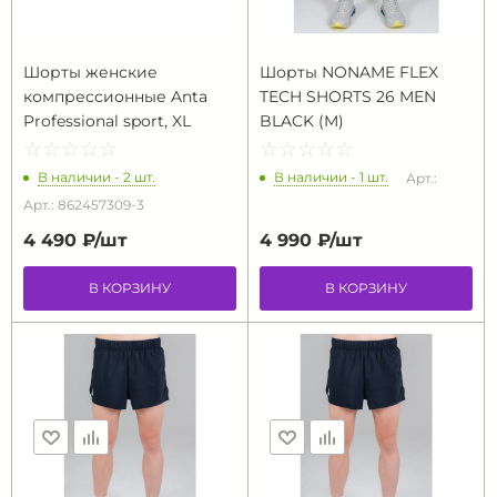
Шорты женские
Шорты NONAME FLEX
компрессионные Anta
TECH SHORTS 26 MEN
Professional sport, XL
BLACK (M)
☆
★
☆
★
☆
★
☆
★
☆
★
☆
★
☆
★
☆
★
☆
★
☆
★
В наличии - 2 шт.
В наличии - 1 шт.
Арт.:
Арт.: 862457309-3
4 490 ₽/
шт
4 990 ₽/
шт
В КОРЗИНУ
В КОРЗИНУ