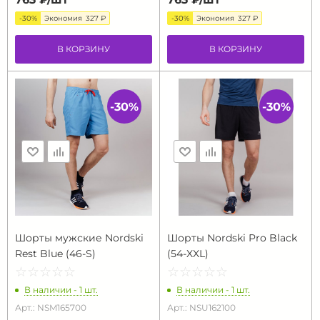
-30%
Экономия
327 ₽
-30%
Экономия
327 ₽
В КОРЗИНУ
В КОРЗИНУ
-30%
-30%
Шорты мужские Nordski
Шорты Nordski Pro Black
Rest Blue (46-S)
(54-XXL)
☆
★
☆
★
☆
★
☆
★
☆
★
☆
★
☆
★
☆
★
☆
★
☆
★
В наличии - 1 шт.
В наличии - 1 шт.
Арт.: NSM165700
Арт.: NSU162100