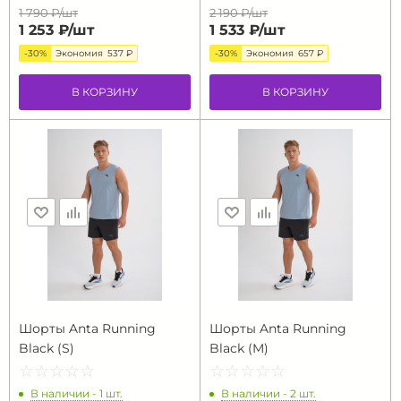
1 790 ₽/
шт
2 190 ₽/
шт
1 253 ₽/
шт
1 533 ₽/
шт
-30%
Экономия
537 ₽
-30%
Экономия
657 ₽
В КОРЗИНУ
В КОРЗИНУ
Шорты Anta Running
Шорты Anta Running
Black (S)
Black (M)
☆
★
☆
★
☆
★
☆
★
☆
★
☆
★
☆
★
☆
★
☆
★
☆
★
В наличии - 1 шт.
В наличии - 2 шт.