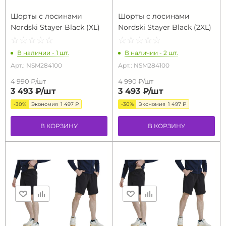
Шорты с лосинами
Шорты с лосинами
Nordski Stayer Black (XL)
Nordski Stayer Black (2XL)
☆
★
☆
★
☆
★
☆
★
☆
★
☆
★
☆
★
☆
★
☆
★
☆
★
В наличии - 1 шт.
В наличии - 2 шт.
Арт.: NSM284100
Арт.: NSM284100
4 990 ₽/
шт
4 990 ₽/
шт
3 493 ₽/
шт
3 493 ₽/
шт
-30%
Экономия
1 497 ₽
-30%
Экономия
1 497 ₽
В КОРЗИНУ
В КОРЗИНУ