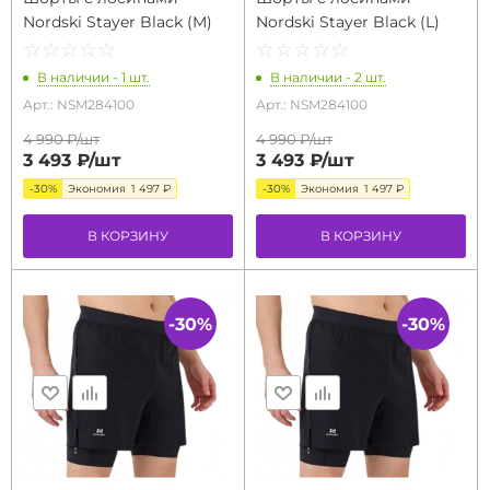
Nordski Stayer Black (M)
Nordski Stayer Black (L)
☆
★
☆
★
☆
★
☆
★
☆
★
☆
★
☆
★
☆
★
☆
★
☆
★
В наличии - 1 шт.
В наличии - 2 шт.
Арт.: NSM284100
Арт.: NSM284100
4 990 ₽/
шт
4 990 ₽/
шт
3 493 ₽/
шт
3 493 ₽/
шт
-30%
Экономия
1 497 ₽
-30%
Экономия
1 497 ₽
В КОРЗИНУ
В КОРЗИНУ
-30%
-30%