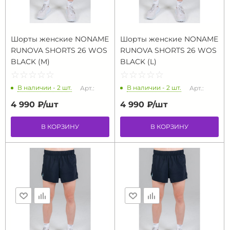
Шорты женские NONAME
Шорты женские NONAME
RUNOVA SHORTS 26 WOS
RUNOVA SHORTS 26 WOS
BLACK (M)
BLACK (L)
☆
★
☆
★
☆
★
☆
★
☆
★
☆
★
☆
★
☆
★
☆
★
☆
★
В наличии - 2 шт.
В наличии - 2 шт.
Арт.:
Арт.:
4 990 ₽/
шт
4 990 ₽/
шт
В КОРЗИНУ
В КОРЗИНУ