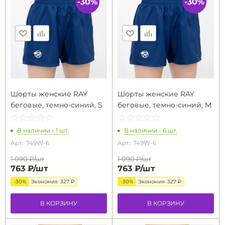
-30%
-30%
Шорты женские RAY
Шорты женские RAY
беговые, темно-синий, S
беговые, темно-синий, M
☆
★
☆
★
☆
★
☆
★
☆
★
☆
★
☆
★
☆
★
☆
★
☆
★
В наличии - 1 шт.
В наличии - 6 шт.
Арт.: 749W-6
Арт.: 749W-6
1 090 ₽/
шт
1 090 ₽/
шт
763 ₽/
шт
763 ₽/
шт
-30%
Экономия
327 ₽
-30%
Экономия
327 ₽
В КОРЗИНУ
В КОРЗИНУ