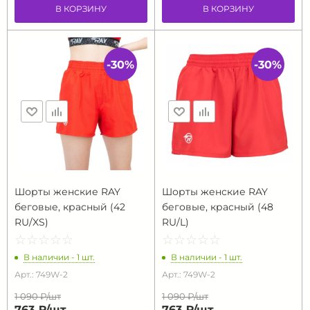
В КОРЗИНУ
В КОРЗИНУ
-30%
-30%
Шорты женские RAY
Шорты женские RAY
беговые, красный (42
беговые, красный (48
RU/XS)
RU/L)
☆
★
☆
★
☆
★
☆
★
☆
★
☆
★
☆
★
☆
★
☆
★
☆
★
В наличии - 1 шт.
В наличии - 1 шт.
Арт.: 749W-2
Арт.: 749W-2
1 090 ₽/
шт
1 090 ₽/
шт
763 ₽/
шт
763 ₽/
шт