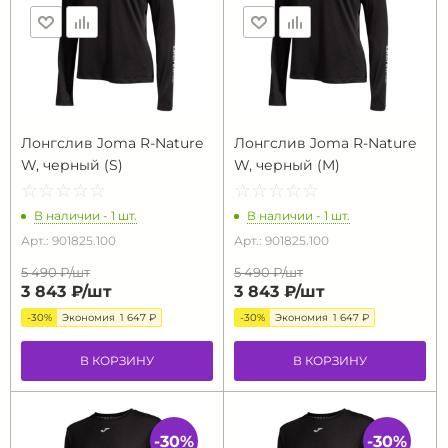
Лонгслив Joma R-Nature
Лонгслив Joma R-Nature
W, черный (S)
W, черный (M)
☆
★
☆
★
☆
★
☆
★
☆
★
☆
★
☆
★
☆
★
☆
★
☆
★
В наличии - 1 шт.
В наличии - 1 шт.
Арт.: 901825.100
Арт.: 901825.100
5 490 ₽/
шт
5 490 ₽/
шт
3 843 ₽/
шт
3 843 ₽/
шт
-30%
Экономия
1 647 ₽
-30%
Экономия
1 647 ₽
В КОРЗИНУ
В КОРЗИНУ
-30%
-30%