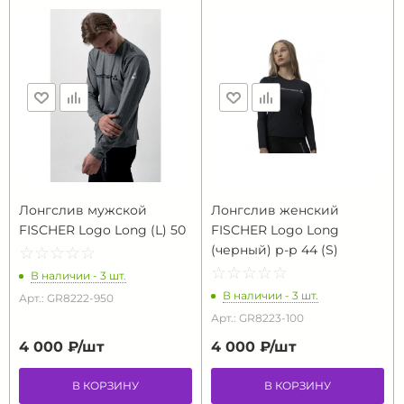
Лонгслив мужской
Лонгслив женский
FISCHER Logo Long (L) 50
FISCHER Logo Long
(черный) р-р 44 (S)
☆
★
☆
★
☆
★
☆
★
☆
★
☆
★
☆
★
☆
★
☆
★
☆
★
В наличии - 3 шт.
В наличии - 3 шт.
Арт.: GR8222-950
Арт.: GR8223-100
4 000 ₽/
шт
4 000 ₽/
шт
В КОРЗИНУ
В КОРЗИНУ