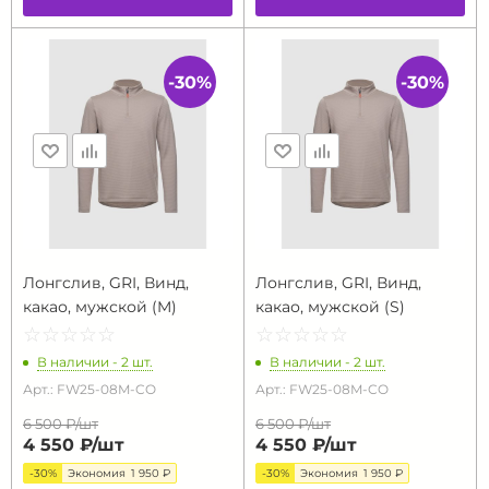
-30%
-30%
Лонгслив, GRI, Винд,
Лонгслив, GRI, Винд,
какао, мужской (M)
какао, мужской (S)
☆
★
☆
★
☆
★
☆
★
☆
★
☆
★
☆
★
☆
★
☆
★
☆
★
В наличии - 2 шт.
В наличии - 2 шт.
Арт.: FW25-08M-CO
Арт.: FW25-08M-CO
6 500 ₽/
шт
6 500 ₽/
шт
4 550 ₽/
шт
4 550 ₽/
шт
-30%
Экономия
1 950 ₽
-30%
Экономия
1 950 ₽