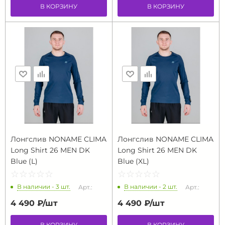
В КОРЗИНУ
В КОРЗИНУ
Лонгслив NONAME CLIMA
Лонгслив NONAME CLIMA
Long Shirt 26 MEN DK
Long Shirt 26 MEN DK
Blue (L)
Blue (XL)
☆
★
☆
★
☆
★
☆
★
☆
★
☆
★
☆
★
☆
★
☆
★
☆
★
В наличии - 3 шт.
В наличии - 2 шт.
Арт.:
Арт.:
4 490 ₽/
шт
4 490 ₽/
шт
В КОРЗИНУ
В КОРЗИНУ