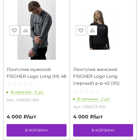
Лонгслив мужской
Лонгслив женский
FISCHER Logo Long (M) 48
FISCHER Logo Long
(черный) р-р 42 (XS)
☆
★
☆
★
☆
★
☆
★
☆
★
☆
★
☆
★
☆
★
☆
★
☆
★
В наличии - 5 шт.
В наличии - 2 шт.
Арт.: GR8222-950
Арт.: GR8223-100
4 000 ₽/
шт
4 000 ₽/
шт
В КОРЗИНУ
В КОРЗИНУ