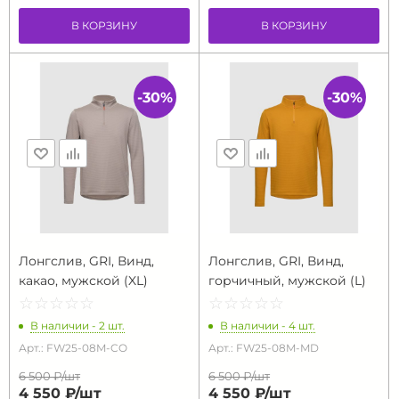
В КОРЗИНУ
В КОРЗИНУ
-30%
-30%
Лонгслив, GRI, Винд,
Лонгслив, GRI, Винд,
какао, мужской (XL)
горчичный, мужской (L)
☆
★
☆
★
☆
★
☆
★
☆
★
☆
★
☆
★
☆
★
☆
★
☆
★
В наличии - 2 шт.
В наличии - 4 шт.
Арт.: FW25-08M-CO
Арт.: FW25-08M-MD
6 500 ₽/
шт
6 500 ₽/
шт
4 550 ₽/
шт
4 550 ₽/
шт