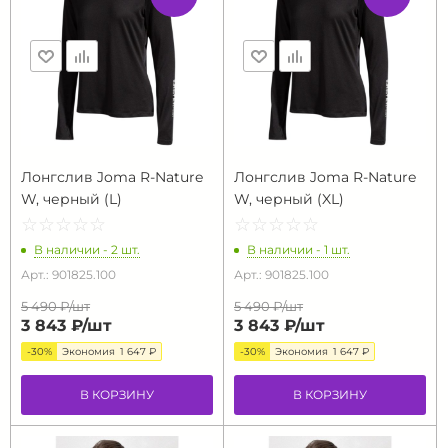
Лонгслив Joma R-Nature
Лонгслив Joma R-Nature
W, черный (L)
W, черный (XL)
☆
★
☆
★
☆
★
☆
★
☆
★
☆
★
☆
★
☆
★
☆
★
☆
★
В наличии - 2 шт.
В наличии - 1 шт.
Арт.: 901825.100
Арт.: 901825.100
5 490 ₽/
шт
5 490 ₽/
шт
3 843 ₽/
шт
3 843 ₽/
шт
-30%
Экономия
1 647 ₽
-30%
Экономия
1 647 ₽
В КОРЗИНУ
В КОРЗИНУ