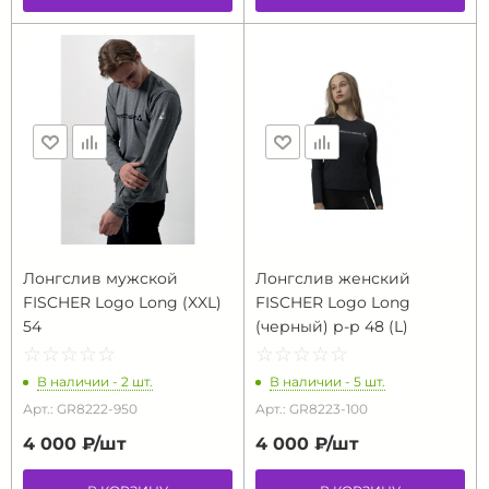
Лонгслив мужской
Лонгслив женский
FISCHER Logo Long (XXL)
FISCHER Logo Long
54
(черный) р-р 48 (L)
☆
★
☆
★
☆
★
☆
★
☆
★
☆
★
☆
★
☆
★
☆
★
☆
★
В наличии - 2 шт.
В наличии - 5 шт.
Арт.: GR8222-950
Арт.: GR8223-100
4 000 ₽/
шт
4 000 ₽/
шт