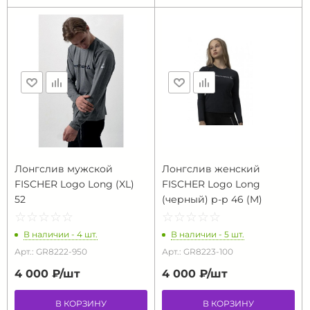
Лонгслив мужской
Лонгслив женский
FISCHER Logo Long (XL)
FISCHER Logo Long
52
(черный) р-р 46 (M)
☆
★
☆
★
☆
★
☆
★
☆
★
☆
★
☆
★
☆
★
☆
★
☆
★
В наличии - 4 шт.
В наличии - 5 шт.
Арт.: GR8222-950
Арт.: GR8223-100
4 000 ₽/
шт
4 000 ₽/
шт
В КОРЗИНУ
В КОРЗИНУ