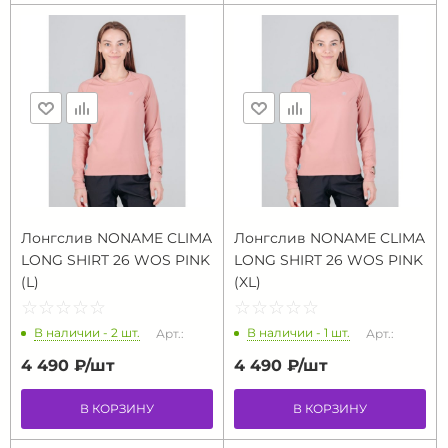
Лонгслив NONAME CLIMA
Лонгслив NONAME CLIMA
LONG SHIRT 26 WOS PINK
LONG SHIRT 26 WOS PINK
(L)
(XL)
☆
★
☆
★
☆
★
☆
★
☆
★
☆
★
☆
★
☆
★
☆
★
☆
★
В наличии - 2 шт.
В наличии - 1 шт.
Арт.:
Арт.:
4 490 ₽/
шт
4 490 ₽/
шт
В КОРЗИНУ
В КОРЗИНУ