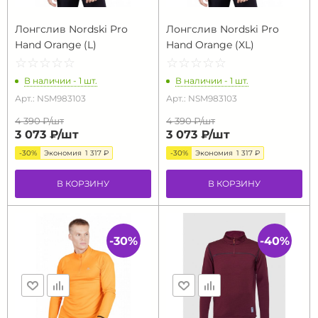
Лонгслив Nordski Pro
Лонгслив Nordski Pro
Hand Orange (L)
Hand Orange (XL)
☆
★
☆
★
☆
★
☆
★
☆
★
☆
★
☆
★
☆
★
☆
★
☆
★
В наличии - 1 шт.
В наличии - 1 шт.
Арт.: NSM983103
Арт.: NSM983103
4 390 ₽/
шт
4 390 ₽/
шт
3 073 ₽/
шт
3 073 ₽/
шт
-30%
Экономия
1 317 ₽
-30%
Экономия
1 317 ₽
В КОРЗИНУ
В КОРЗИНУ
-30%
-40%