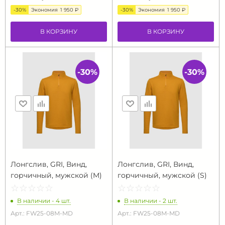
-30%
Экономия
1 950 ₽
-30%
Экономия
1 950 ₽
В КОРЗИНУ
В КОРЗИНУ
-30%
-30%
Лонгслив, GRI, Винд,
Лонгслив, GRI, Винд,
горчичный, мужской (M)
горчичный, мужской (S)
☆
★
☆
★
☆
★
☆
★
☆
★
☆
★
☆
★
☆
★
☆
★
☆
★
В наличии - 4 шт.
В наличии - 2 шт.
Арт.: FW25-08M-MD
Арт.: FW25-08M-MD