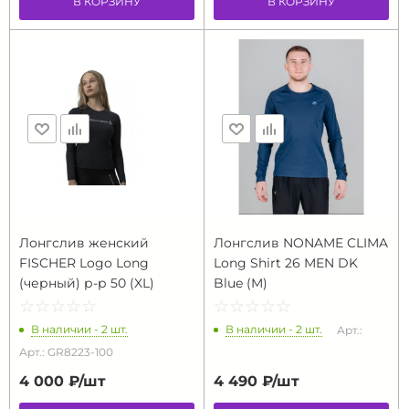
В КОРЗИНУ
В КОРЗИНУ
Лонгслив женский
Лонгслив NONAME CLIMA
FISCHER Logo Long
Long Shirt 26 MEN DK
(черный) р-р 50 (XL)
Blue (M)
☆
★
☆
★
☆
★
☆
★
☆
★
☆
★
☆
★
☆
★
☆
★
☆
★
В наличии - 2 шт.
В наличии - 2 шт.
Арт.:
Арт.: GR8223-100
4 000 ₽/
шт
4 490 ₽/
шт