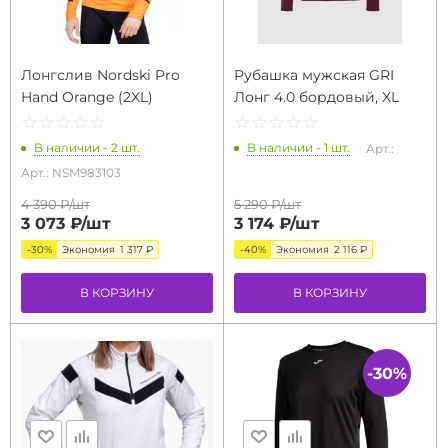
Лонгслив Nordski Pro
Рубашка мужская GRI
Hand Orange (2XL)
Лонг 4.0 бордовый, XL
☆
★
☆
★
☆
★
☆
★
☆
★
☆
★
☆
★
☆
★
☆
★
☆
★
В наличии - 2 шт.
В наличии - 1 шт.
Арт.:
Арт.: NSM983103
4 390 ₽/
шт
5 290 ₽/
шт
3 073 ₽/
шт
3 174 ₽/
шт
-30%
Экономия
1 317 ₽
-40%
Экономия
2 116 ₽
В КОРЗИНУ
В КОРЗИНУ
-30%