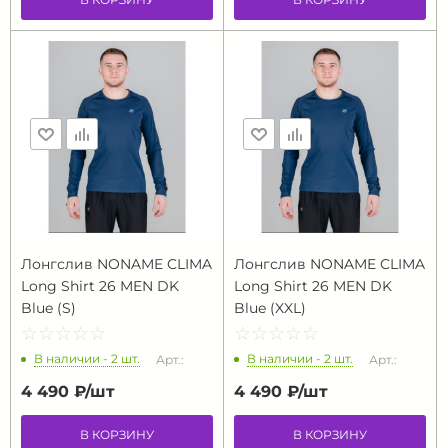
Лонгслив NONAME CLIMA
Лонгслив NONAME CLIMA
Long Shirt 26 MEN DK
Long Shirt 26 MEN DK
Blue (S)
Blue (XXL)
☆
★
☆
★
☆
★
☆
★
☆
★
☆
★
☆
★
☆
★
☆
★
☆
★
В наличии - 2 шт.
В наличии - 2 шт.
Арт.:
Арт.:
4 490 ₽/
шт
4 490 ₽/
шт
В КОРЗИНУ
В КОРЗИНУ