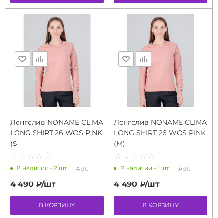
Лонгслив NONAME CLIMA
Лонгслив NONAME CLIMA
LONG SHIRT 26 WOS PINK
LONG SHIRT 26 WOS PINK
(S)
(M)
☆
★
☆
★
☆
★
☆
★
☆
★
☆
★
☆
★
☆
★
☆
★
☆
★
В наличии - 2 шт.
В наличии - 1 шт.
Арт.:
Арт.:
4 490 ₽/
шт
4 490 ₽/
шт
В КОРЗИНУ
В КОРЗИНУ