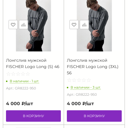
Лонгслив мужской
Лонгслив мужской
FISCHER Logo Long (S) 46
FISCHER Logo Long (3XL)
56
☆
★
☆
★
☆
★
☆
★
☆
★
☆
★
☆
★
☆
★
☆
★
☆
★
В наличии - 1 шт.
В наличии - 3 шт.
Арт.: GR8222-950
Арт.: GR8222-950
4 000 ₽/
шт
4 000 ₽/
шт
В КОРЗИНУ
В КОРЗИНУ