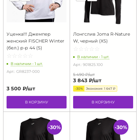
Уценка!!! Джемпер
Лонгслив Joma R-Nature
женский FISCHER Winter
W, черный (XS)
(бел.) р-р 44 (S)
☆
★
☆
★
☆
★
☆
★
☆
★
☆
★
☆
★
☆
★
☆
★
☆
★
В наличии - 1 шт.
В наличии - 1 шт.
Арт.: 901825.100
Арт.: GR8237-000
5 490 ₽/
шт
3 843 ₽/
шт
3 500 ₽/
шт
-30%
Экономия
1 647 ₽
В КОРЗИНУ
В КОРЗИНУ
-30%
-30%