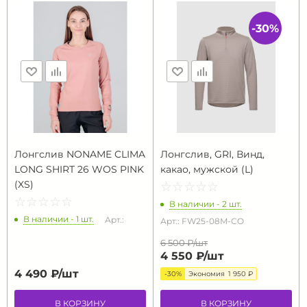
-30%
Лонгслив NONAME CLIMA
Лонгслив, GRI, Винд,
LONG SHIRT 26 WOS PINK
какао, мужской (L)
(XS)
☆
★
☆
★
☆
★
☆
★
☆
★
☆
★
☆
★
☆
★
☆
★
☆
★
В наличии - 2 шт.
В наличии - 1 шт.
Арт.:
Арт.: FW25-08M-CO
6 500 ₽/
шт
4 550 ₽/
шт
4 490 ₽/
шт
-30%
Экономия
1 950 ₽
В КОРЗИНУ
В КОРЗИНУ