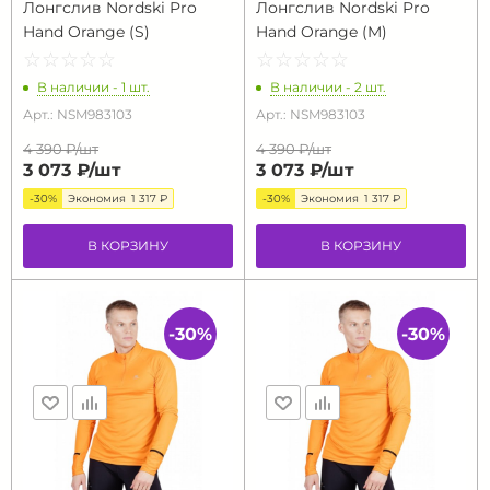
Лонгслив Nordski Pro
Лонгслив Nordski Pro
Hand Orange (S)
Hand Orange (M)
☆
★
☆
★
☆
★
☆
★
☆
★
☆
★
☆
★
☆
★
☆
★
☆
★
В наличии - 1 шт.
В наличии - 2 шт.
Арт.: NSM983103
Арт.: NSM983103
4 390 ₽/
шт
4 390 ₽/
шт
3 073 ₽/
шт
3 073 ₽/
шт
-30%
Экономия
1 317 ₽
-30%
Экономия
1 317 ₽
В КОРЗИНУ
В КОРЗИНУ
-30%
-30%