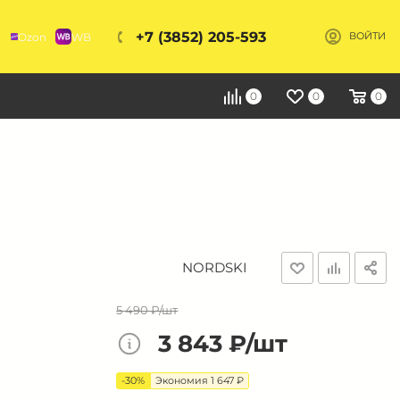
+7 (3852) 205-593
Ozon
WB
ВОЙТИ
Я
0
0
0
NORDSKI
5 490 ₽/шт
3 843 ₽/шт
-30%
Экономия 1 647 ₽