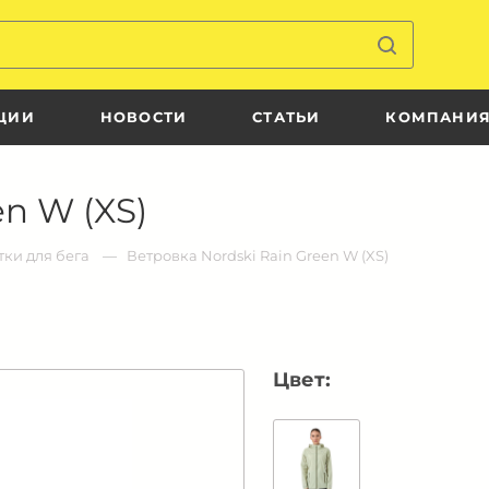
ЦИИ
НОВОСТИ
СТАТЬИ
КОМПАНИ
en W (XS)
тки для бега
Ветровка Nordski Rain Green W (XS)
Цвет: