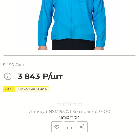
5 490 ₽/шт
3 843 ₽/шт
-30%
Экономия 1 647 ₽
☆
★
☆
★
☆
★
☆
★
☆
★
Артикул:
NSM193071
Код поиска:
32030
NORDSKI