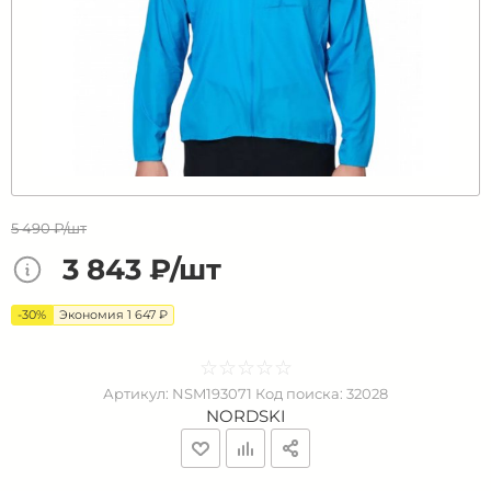
5 490 ₽/шт
3 843 ₽/шт
-30%
Экономия 1 647 ₽
☆
★
☆
★
☆
★
☆
★
☆
★
Артикул:
NSM193071
Код поиска:
32028
NORDSKI