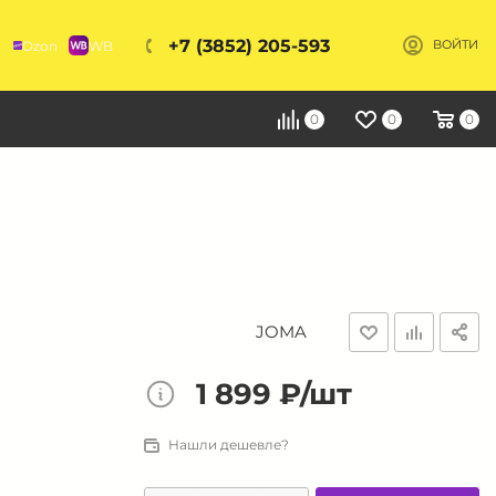
+7 (3852) 205-593
Ozon
WB
ВОЙТИ
Я
0
0
0
JOMA
1 899 ₽/шт
Нашли дешевле?