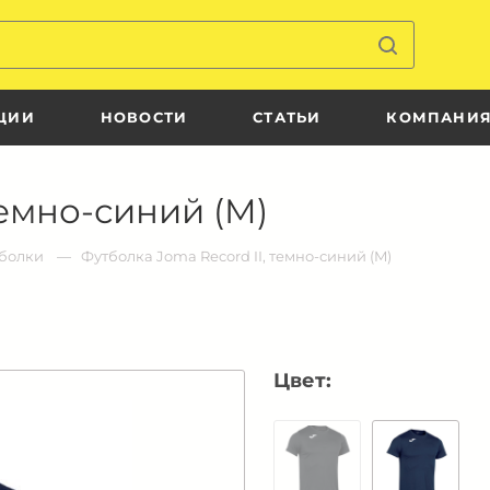
ЦИИ
НОВОСТИ
СТАТЬИ
КОМПАНИ
темно-синий (M)
болки
Футболка Joma Record II, темно-синий (M)
Цвет: