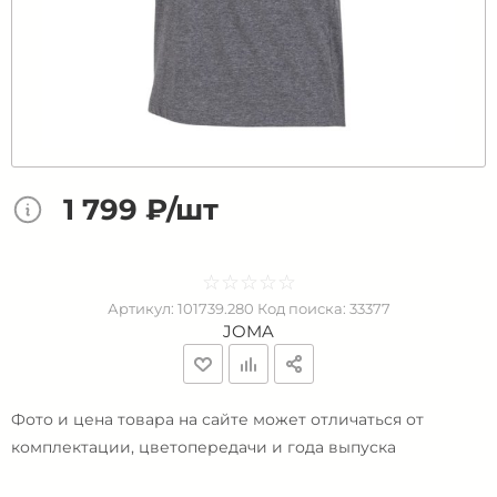
1 799 ₽/шт
☆
★
☆
★
☆
★
☆
★
☆
★
Артикул:
101739.280
Код поиска:
33377
JOMA
Фото и цена товара на сайте может отличаться от
комплектации, цветопередачи и года выпуска