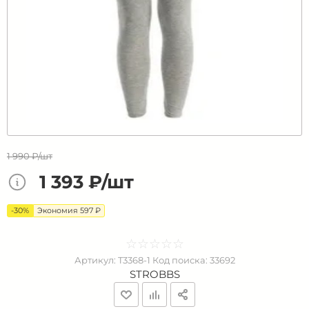
1 990 ₽/шт
1 393 ₽/шт
-30%
Экономия 597 ₽
☆
★
☆
★
☆
★
☆
★
☆
★
Артикул:
T3368-1
Код поиска:
33692
STROBBS