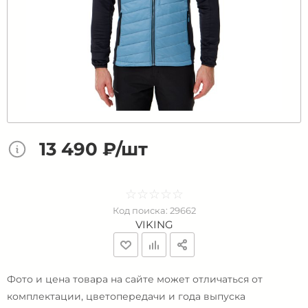
13 490 ₽/шт
☆
★
☆
★
☆
★
☆
★
☆
★
Код поиска:
29662
VIKING
Фото и цена товара на сайте может отличаться от
комплектации, цветопередачи и года выпуска