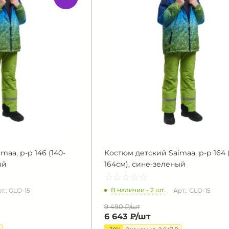
aa, р-р 146 (140-
Костюм детский Saimaa, р-р 164 (
ый
164см), сине-зеленый
☆
★
☆
★
☆
★
☆
★
☆
★
В наличии - 2 шт.
т.: GLO-15
Арт.: GLO-15
9 490 ₽/
шт
6 643 ₽/
шт