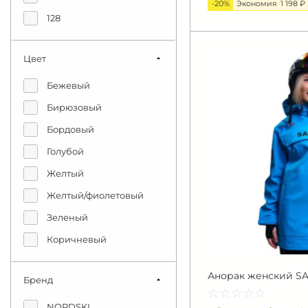
-20%
Экономия
1 198 ₽
128
134
Цвет
140
146
Бежевый
152
Бирюзовый
164
Бордовый
170
Голубой
176
Желтый
Желтый/фиолетовый
Зеленый
Коричневый
Красный
Анорак женский SAI
Бренд
Персиковый
☆
★
☆
★
☆
★
☆
★
☆
★
Розовый
NORDSKI