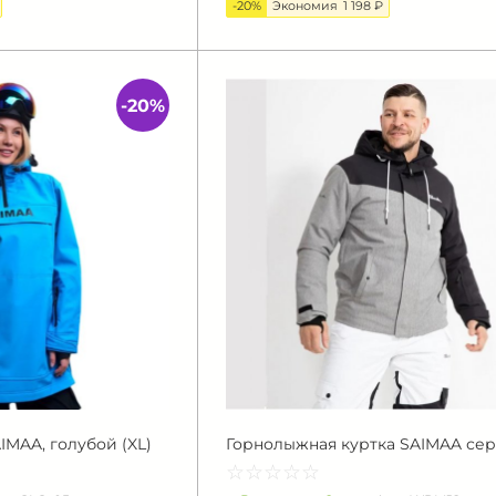
-20%
Экономия
1 198 ₽
-20%
MAA, голубой (XL)
Горнолыжная куртка SAIMAA сер
☆
★
☆
★
☆
★
☆
★
☆
★