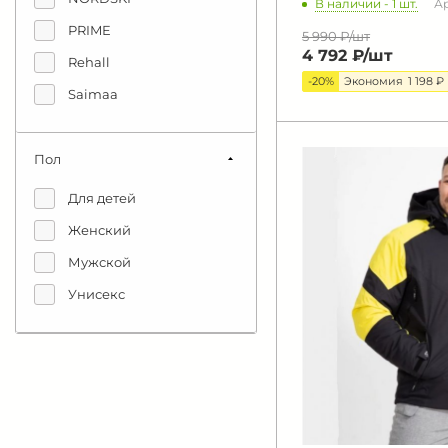
В наличии - 1 шт.
Ар
Серый
PRIME
5 990 ₽/
шт
4 792 ₽/
шт
Синий
Rehall
-20%
Экономия
1 198 ₽
Синий/зеленый
Saimaa
Синий/черный
Темно/синий
Пол
Темный/синий
Для детей
Фиолетовый
Женский
Черный
Мужской
Черный/желтый
Унисекс