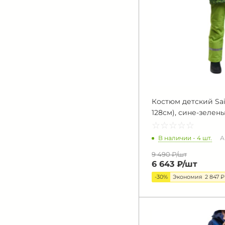
Костюм детский Saim
128см), сине-зелен
☆
★
☆
★
☆
★
☆
★
☆
★
В наличии - 4 шт.
А
9 490 ₽/
шт
6 643 ₽/
шт
-30%
Экономия
2 847 ₽