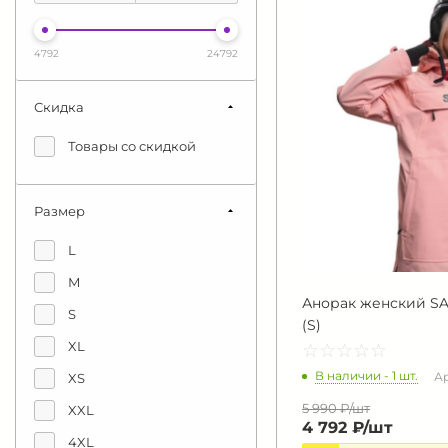
4792
24792
Скидка
Товары со скидкой
Размер
L
M
Анорак женский S
S
(S)
XL
☆
★
☆
★
☆
★
☆
★
☆
★
В наличии - 1 шт.
Ар
XS
5 990 ₽/
шт
XXL
4 792 ₽/
шт
4XL