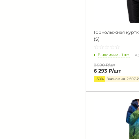
Горнолыжная куртк
(S)
☆
★
☆
★
☆
★
☆
★
☆
★
В наличии - 1 шт.
Ар
8 990 ₽/
шт
6 293 ₽/
шт
-30%
Экономия
2 697 ₽