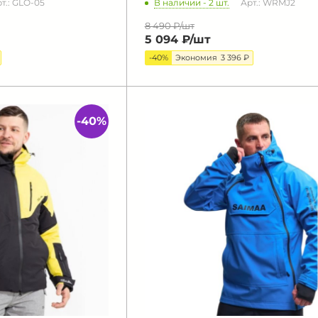
В наличии - 2 шт.
т.: GLO-05
Арт.: WRMJ2
8 490 ₽/
шт
5 094 ₽/
шт
-40%
Экономия
3 396 ₽
-40%