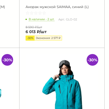
(M)
Анорак мужской SAIMAA, синий (L)
☆
★
☆
★
☆
★
☆
★
☆
★
В наличии - 2 шт.
Арт.: GLO-02
8 590 ₽/
шт
6 013 ₽/
шт
-30%
Экономия
2 577 ₽
-30%
-30%