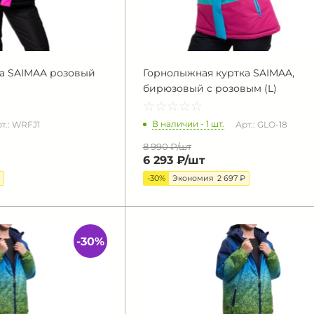
а SAIMAA розовый
Горнолыжная куртка SAIMAA,
бирюзовый с розовым (L)
☆
★
☆
★
☆
★
☆
★
☆
★
В наличии - 1 шт.
т.: WRFJ1
Арт.: GLO-18
8 990 ₽/
шт
6 293 ₽/
шт
-30%
Экономия
2 697 ₽
-30%