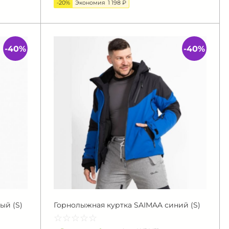
-20%
Экономия
1 198 ₽
-40%
-40%
ый (S)
Горнолыжная куртка SAIMAA синий (S)
☆
★
☆
★
☆
★
☆
★
☆
★