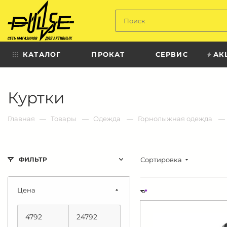
Твой
пульс
КАТАЛОГ
ПРОКАТ
СЕРВИС
АК
Твой
Куртки
пульс:
сеть
магазинов
для
Главная
Товары
Одежда
Горнолыжная одежда
активных
в
Барнауле:
Сортировка
ФИЛЬТР
Цена