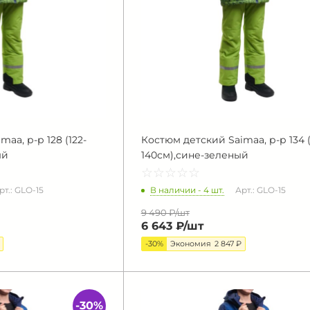
aa, р-р 128 (122-
Костюм детский Saimaa, р-р 134 (
ый
140см),сине-зеленый
☆
★
☆
★
☆
★
☆
★
☆
★
В наличии - 4 шт.
рт.: GLO-15
Арт.: GLO-15
9 490 ₽/
шт
6 643 ₽/
шт
-30%
Экономия
2 847 ₽
-30%