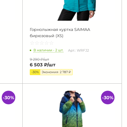
Горнолыжная куртка SAIMAA
бирюзовый (XS)
☆
★
☆
★
☆
★
☆
★
☆
★
В наличии - 2 шт.
Арт.: WRFJ2
9 290 ₽/
шт
6 503 ₽/
шт
-30%
Экономия
2 787 ₽
-30%
-30%