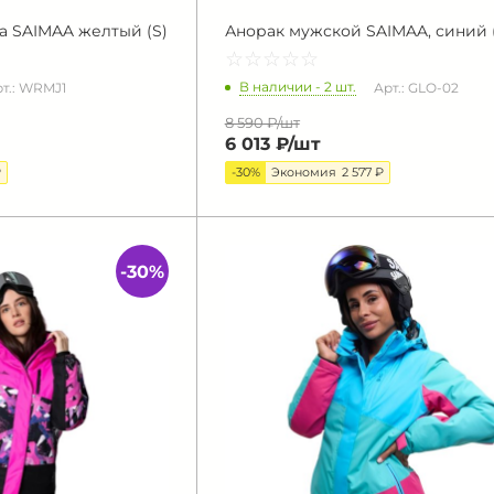
а SAIMAA желтый (S)
Анорак мужской SAIMAA, синий 
☆
★
☆
★
☆
★
☆
★
☆
★
В наличии - 2 шт.
т.: WRMJ1
Арт.: GLO-02
8 590 ₽/
шт
6 013 ₽/
шт
₽
-30%
Экономия
2 577 ₽
-30%