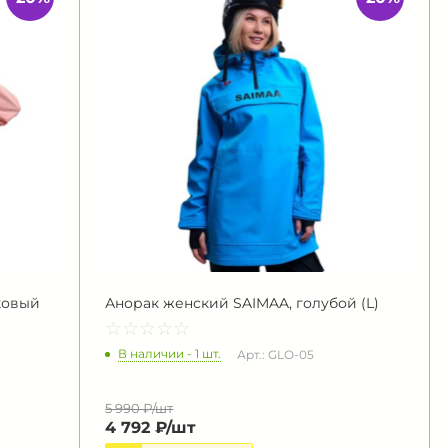
ковый
Анорак женский SAIMAA, голубой (L)
☆
★
☆
★
☆
★
☆
★
☆
★
В наличии - 1 шт.
Арт.: GLO-05
5 990 ₽/
шт
4 792 ₽/
шт