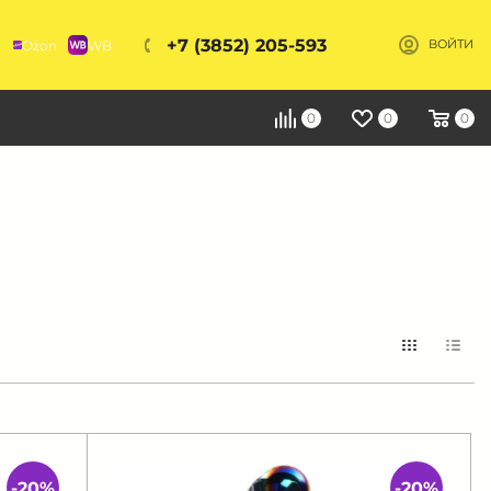
+7 (3852) 205-593
Ozon
WB
ВОЙТИ
Я
0
0
0
-20%
-20%