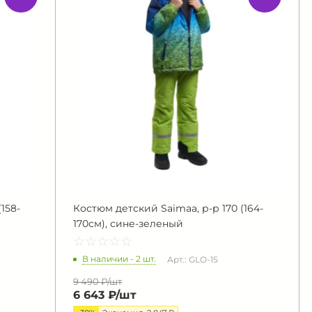
158-
Костюм детский Saimaa, р-р 170 (164-
170см), сине-зеленый
☆
★
☆
★
☆
★
☆
★
☆
★
В наличии - 2 шт.
Арт.: GLO-15
9 490 ₽/
шт
6 643 ₽/
шт