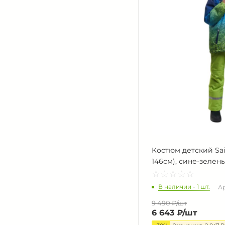
Костюм детский Saim
146см), сине-зелен
☆
★
☆
★
☆
★
☆
★
☆
★
В наличии - 1 шт.
Ар
9 490 ₽/
шт
6 643 ₽/
шт