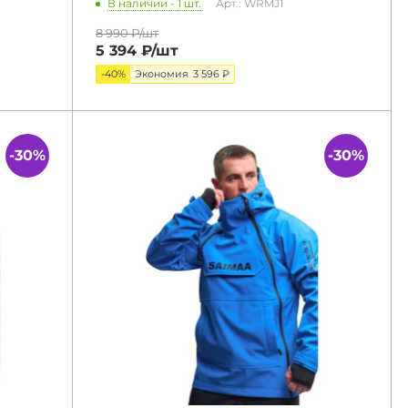
В наличии - 1 шт.
Арт.: WRMJ1
8 990 ₽/
шт
5 394 ₽/
шт
-40%
Экономия
3 596 ₽
-30%
-30%