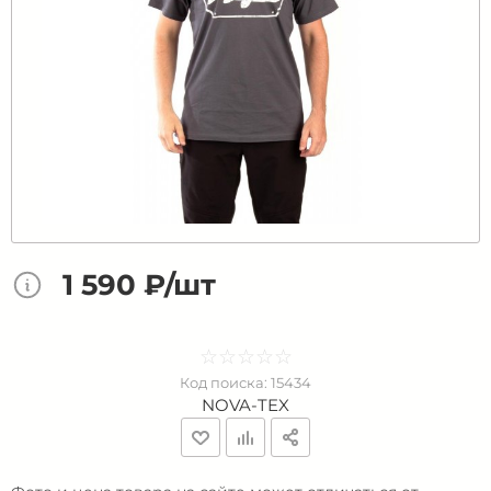
1 590 ₽/шт
☆
★
☆
★
☆
★
☆
★
☆
★
Код поиска:
15434
NOVA-TEX