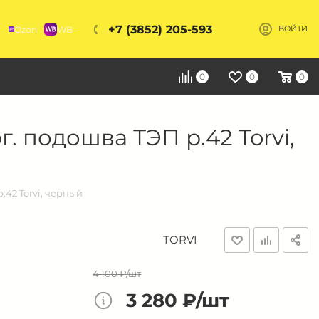
+7 (3852) 205-593
Ozon
WB
ВОЙТИ
Я
0
0
0
. подошва ТЭП р.42 Torvi,
.42 Torvi, черный
TORVI
4 100 ₽/шт
3 280 ₽/шт