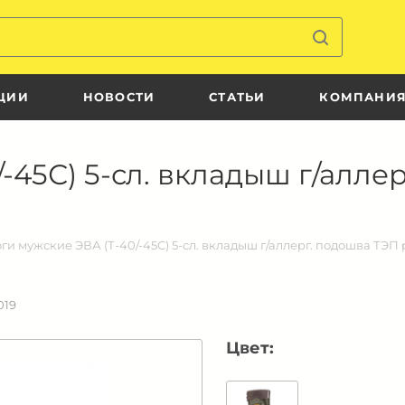
ЦИИ
НОВОСТИ
СТАТЬИ
КОМПАНИ
45С) 5-сл. вкладыш г/аллерг
ги мужские ЭВА (Т-40/-45С) 5-сл. вкладыш г/аллерг. подошва ТЭП р
019
Цвет: