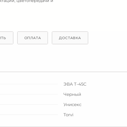
ектации, цветопередачи и
ИТЬ
ОПЛАТА
ДОСТАВКА
ЭВА Т-45С
Черный
Унисекс
Torvi