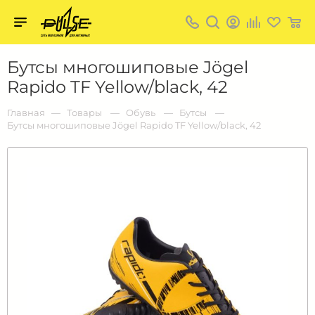
Твой
пульс
Твой
Бутсы многошиповые Jögel
пульс:
сеть
Rapido TF Yellow/black, 42
магазинов
для
активных
Главная
Товары
Обувь
Бутсы
в
Бутсы многошиповые Jögel Rapido TF Yellow/black, 42
Барнауле: