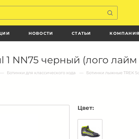
ЦИИ
НОВОСТИ
СТАТЬИ
КОМПАНИ
1 NN75 черный (лого лайм н
Ботинки для классического хода
Ботинки лыжные TREK Sou
Цвет: