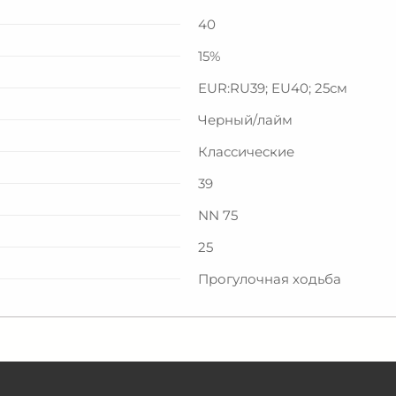
40
15%
EUR:RU39; EU40; 25см
Черный/лайм
Классические
39
NN 75
25
Прогулочная ходьба