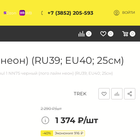
+7 (3852) 205-593
Ozon
WB
ВОЙТИ
Я
0
0
0
еон) (RU39; EU40; 25см)
l 1 NN75 черный (лого лайм неон) (RU39; EU40; 25см)
TREK
2 290 ₽/шт
1 374 ₽/шт
-40%
Экономия 916 ₽