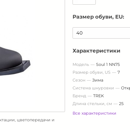
Размер обуви, EU:
Характеристики
Модель
Soul 1 NN75
Размер обуви, US
7
Сезон
Зима
Система шнуровки
Отк
Бренд
TREK
Длина стельки, см
25
Все характеристики
ектации, цветопередачи и