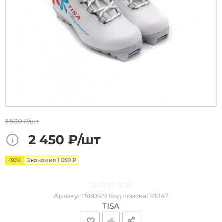
3 500 ₽/шт
2 450 ₽/шт
-30%
Экономия 1 050 ₽
☆
★
☆
★
☆
★
☆
★
☆
★
Артикул:
S80519
Код поиска:
18047
TISA