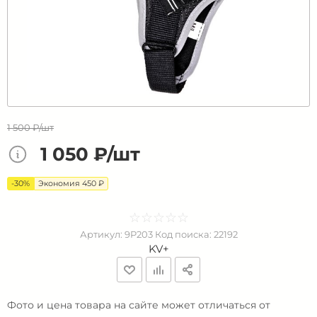
1 500 ₽/шт
1 050 ₽/шт
-30%
Экономия 450 ₽
☆
★
☆
★
☆
★
☆
★
☆
★
Артикул:
9P203
Код поиска:
22192
KV+
Фото и цена товара на сайте может отличаться от