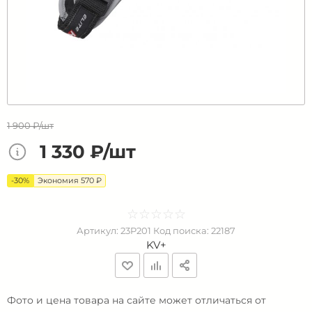
1 900 ₽/шт
1 330 ₽/шт
-30%
Экономия 570 ₽
☆
★
☆
★
☆
★
☆
★
☆
★
Артикул:
23P201
Код поиска:
22187
KV+
Фото и цена товара на сайте может отличаться от