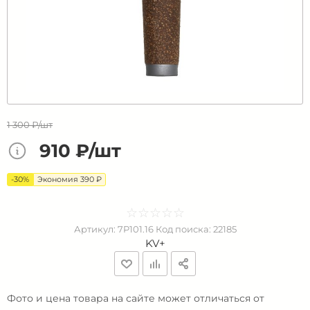
1 300 ₽/шт
910 ₽/шт
-30%
Экономия 390 ₽
☆
★
☆
★
☆
★
☆
★
☆
★
Артикул:
7P101.16
Код поиска:
22185
KV+
Фото и цена товара на сайте может отличаться от