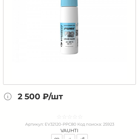
2 500 ₽/шт
☆
★
☆
★
☆
★
☆
★
☆
★
Артикул:
EV32120-PPC80
Код поиска:
25923
VAUHTI