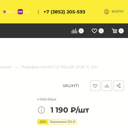
+7 (3852) 205-593
Ozon
WB
ВОЙТИ
Я
0
0
0
ьжения
Парафин VAUHTI LF POLAR -5/-25 °С, 60г.
VAUHTI
1 700 ₽/шт
1 190 ₽/шт
-30%
Экономия 510 ₽