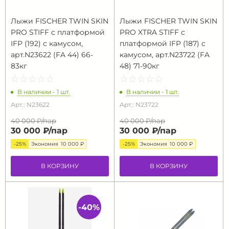
Лыжи FISCHER TWIN SKIN
Лыжи FISCHER TWIN SKIN
PRO STIFF с платформой
PRO XTRA STIFF с
IFP (192) с камусом,
платформой IFP (187) с
арт.N23622 (FA 44) 66-
камусом, арт.N23722 (FA
83кг
48) 71-90кг
☆
★
☆
★
☆
★
☆
★
☆
★
☆
★
☆
★
☆
★
☆
★
☆
★
В наличии - 1 шт.
В наличии - 1 шт.
Арт.: N23622
Арт.: N23722
40 000 ₽/
пар
40 000 ₽/
пар
30 000 ₽/
пар
30 000 ₽/
пар
-25%
Экономия
10 000 ₽
-25%
Экономия
10 000 ₽
В КОРЗИНУ
В КОРЗИНУ
-40%