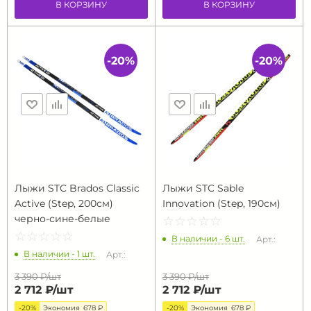
В КОРЗИНУ
В КОРЗИНУ
-20%
-20%
Лыжи STC Brados Classic
Лыжи STC Sable
Active (Step, 200см)
Innovation (Step, 190см)
черно-сине-белые
☆
★
☆
★
☆
★
☆
★
☆
★
☆
★
☆
★
☆
★
☆
★
☆
★
В наличии - 6 шт.
Арт.:
В наличии - 1 шт.
Арт.:
3 390 ₽/
шт
3 390 ₽/
шт
2 712 ₽/
шт
2 712 ₽/
шт
-20%
Экономия
678 ₽
-20%
Экономия
678 ₽