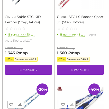
Лыжи Sable STC KID
Лыжи STC LS Brados Sport
Lemon (Step, 140см)
Jr. (Step, 160см)
☆
★
☆
★
☆
★
☆
★
☆
★
☆
★
☆
★
☆
★
☆
★
☆
★
В наличии - 10 шт.
В наличии - 1 шт.
Арт.:
Арт.: Бренды ЦСТ
1 790 ₽/
пар
1 700 ₽/
пар
1 343 ₽/
пар
1 360 ₽/
пар
-25%
Экономия
448 ₽
-20%
Экономия
340 ₽
В КОРЗИНУ
В КОРЗИНУ
-20%
-40%