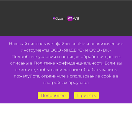
Ozon
WB
+7 (3852) 205-593
Наш сайт использует файлы cookie и аналитические
инструменты ООО «ЯНДЕКС» и ООО «ВК».
info@tvoypulse.ru
Подробные условия и порядок обработки данных
описаны в
Политике конфиденциальности
.Если вы
г. Барнаул
не хотите, чтобы ваши данные обрабатывались,
пожалуйста, ограничьте использование cookie в
ул. Попова, 214
настройках браузера.
ул. Павловский тракт, 52
ул. Ползунова, 44а
ул. Солнечная Поляна, 22
Подробнее
Принять