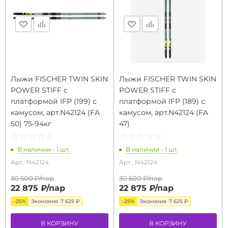
Лыжи FISCHER TWIN SKIN
Лыжи FISCHER TWIN SKIN
POWER STIFF с
POWER STIFF с
платформой IFP (199) с
платформой IFP (189) с
камусом, арт.N42124 (FA
камусом, арт.N42124 (FA
50) 75-94кг
47)
☆
★
☆
★
☆
★
☆
★
☆
★
☆
★
☆
★
☆
★
☆
★
☆
★
В наличии - 1 шт.
В наличии - 1 шт.
Арт.: N42124
Арт.: N42124
30 500 ₽/
пар
30 500 ₽/
пар
22 875 ₽/
пар
22 875 ₽/
пар
-25%
Экономия
7 625 ₽
-25%
Экономия
7 625 ₽
В КОРЗИНУ
В КОРЗИНУ