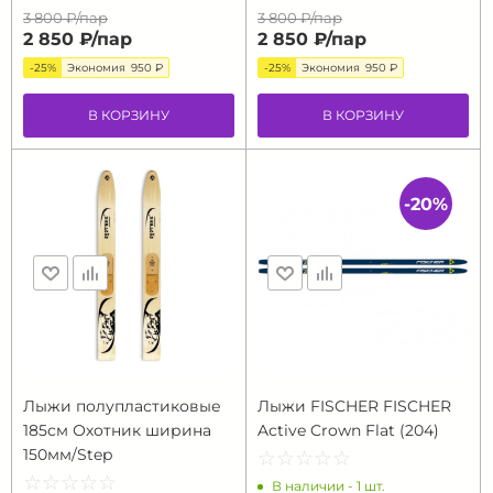
3 800 ₽/
пар
3 800 ₽/
пар
2 850 ₽/
пар
2 850 ₽/
пар
-25%
Экономия
950 ₽
-25%
Экономия
950 ₽
В КОРЗИНУ
В КОРЗИНУ
-20%
Лыжи полупластиковые
Лыжи FISCHER FISCHER
185см Охотник ширина
Active Crown Flat (204)
150мм/Step
☆
★
☆
★
☆
★
☆
★
☆
★
☆
★
☆
★
☆
★
☆
★
☆
★
В наличии - 1 шт.