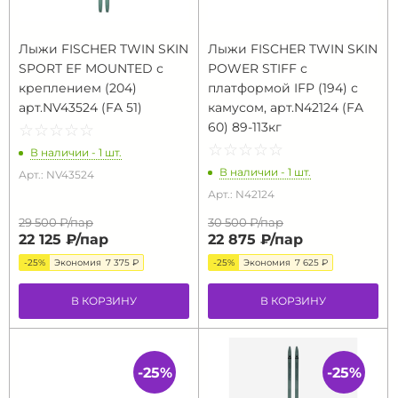
Лыжи FISCHER TWIN SKIN
Лыжи FISCHER TWIN SKIN
SPORT EF MOUNTED с
POWER STIFF с
креплением (204)
платформой IFP (194) с
арт.NV43524 (FA 51)
камусом, арт.N42124 (FA
60) 89-113кг
☆
★
☆
★
☆
★
☆
★
☆
★
☆
★
☆
★
☆
★
☆
★
☆
★
В наличии - 1 шт.
В наличии - 1 шт.
Арт.: NV43524
Арт.: N42124
29 500 ₽/
пар
30 500 ₽/
пар
22 125 ₽/
пар
22 875 ₽/
пар
-25%
Экономия
7 375 ₽
-25%
Экономия
7 625 ₽
В КОРЗИНУ
В КОРЗИНУ
-25%
-25%