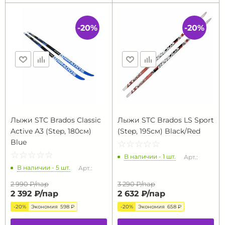
-20%
-20%
Лыжи STC Brados Classic
Лыжи STC Brados LS Sport
Active А3 (Step, 180см)
(Step, 195см) Black/Red
Blue
☆
★
☆
★
☆
★
☆
★
☆
★
☆
★
☆
★
☆
★
☆
★
☆
★
В наличии - 1 шт.
Арт.:
В наличии - 5 шт.
Арт.:
2 990 ₽/
пар
3 290 ₽/
пар
2 392 ₽/
пар
2 632 ₽/
пар
-20%
Экономия
598 ₽
-20%
Экономия
658 ₽