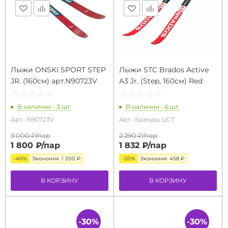
Лыжи ONSKI SPORT STEP
Лыжи STC Brados Active
JR. (160см) арт.N90723V
A3 Jr. (Step, 160см) Red
☆
★
☆
★
☆
★
☆
★
☆
★
☆
★
☆
★
☆
★
☆
★
☆
★
В наличии - 3 шт.
В наличии - 6 шт.
Арт.: N90723V
Арт.: Бренды ЦСТ
3 000 ₽/
пар
2 290 ₽/
пар
1 800 ₽/
пар
1 832 ₽/
пар
-40%
Экономия
1 200 ₽
-20%
Экономия
458 ₽
В КОРЗИНУ
В КОРЗИНУ
-30%
-30%