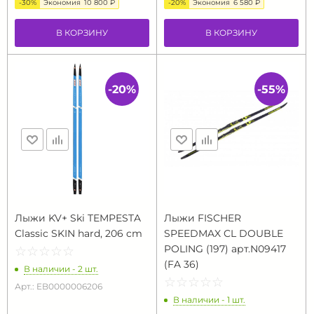
-30%
Экономия
10 800 ₽
-20%
Экономия
6 580 ₽
В КОРЗИНУ
В КОРЗИНУ
-20%
-55%
Лыжи KV+ Ski TEMPESTA
Лыжи FISCHER
Classic SKIN hard, 206 cm
SPEEDMAX CL DOUBLE
POLING (197) арт.N09417
☆
★
☆
★
☆
★
☆
★
☆
★
(FA 36)
В наличии - 2 шт.
☆
★
☆
★
☆
★
☆
★
☆
★
Арт.: EB0000006206
В наличии - 1 шт.