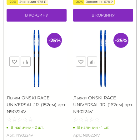
-20%
Экономия
678 ₽
-20%
Экономия
678 ₽
В КОРЗИНУ
В КОРЗИНУ
-25%
-25%
Лыжи ONSKI RACE
Лыжи ONSKI RACE
UNIVERSAL JR. (152см) арт.
UNIVERSAL JR. (162см) арт.
N90224V
N90224V
☆
★
☆
★
☆
★
☆
★
☆
★
☆
★
☆
★
☆
★
☆
★
☆
★
В наличии - 2 шт.
В наличии - 1 шт.
Арт.: N90224V
Арт.: N90224V