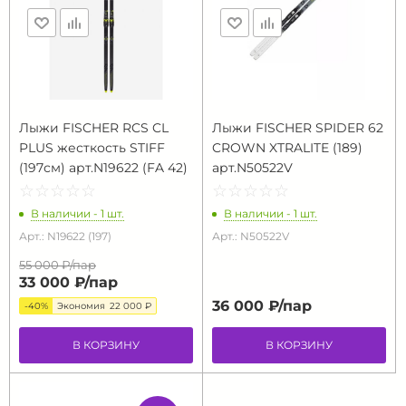
Лыжи FISCHER RCS CL
Лыжи FISCHER SPIDER 62
PLUS жесткость STIFF
CROWN XTRALITE (189)
(197см) арт.N19622 (FA 42)
арт.N50522V
☆
★
☆
★
☆
★
☆
★
☆
★
☆
★
☆
★
☆
★
☆
★
☆
★
В наличии - 1 шт.
В наличии - 1 шт.
Арт.: N19622 (197)
Арт.: N50522V
55 000 ₽/
пар
33 000 ₽/
пар
36 000 ₽/
пар
-40%
Экономия
22 000 ₽
В КОРЗИНУ
В КОРЗИНУ