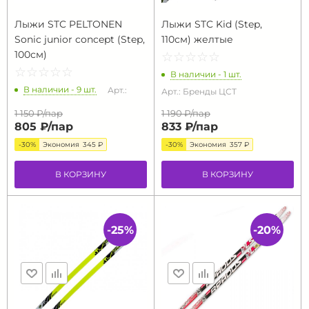
Лыжи STC PELTONEN
Лыжи STC Kid (Step,
Sonic junior concept (Step,
110см) желтые
100см)
☆
★
☆
★
☆
★
☆
★
☆
★
☆
★
☆
★
☆
★
☆
★
☆
★
В наличии - 1 шт.
В наличии - 9 шт.
Арт.:
Арт.: Бренды ЦСТ
1 150 ₽/
пар
1 190 ₽/
пар
805 ₽/
пар
833 ₽/
пар
-30%
Экономия
345 ₽
-30%
Экономия
357 ₽
В КОРЗИНУ
В КОРЗИНУ
-25%
-20%