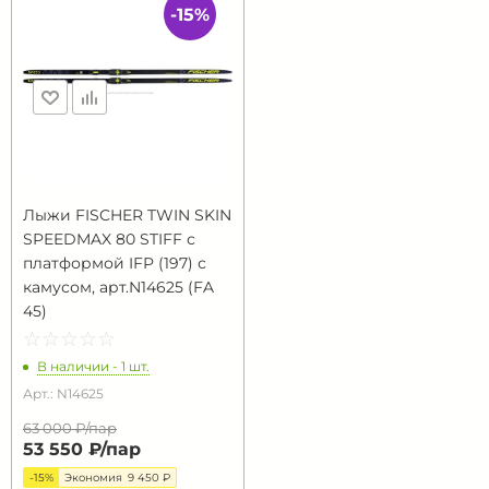
-15%
Лыжи FISCHER TWIN SKIN
SPEEDMAX 80 STIFF с
платформой IFP (197) с
камусом, арт.N14625 (FA
45)
☆
★
☆
★
☆
★
☆
★
☆
★
В наличии - 1 шт.
Арт.: N14625
63 000 ₽/
пар
53 550 ₽/
пар
-15%
Экономия
9 450 ₽