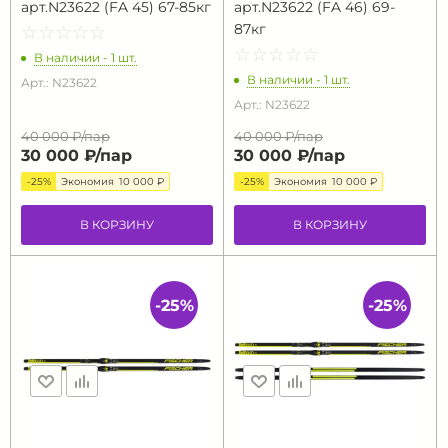
арт.N23622 (FA 45) 67-85кг
арт.N23622 (FA 46) 69-
87кг
☆
★
☆
★
☆
★
☆
★
☆
★
☆
★
☆
★
☆
★
☆
★
☆
★
В наличии - 1 шт.
В наличии - 1 шт.
Арт.: N23622
Арт.: N23622
40 000 ₽/
пар
40 000 ₽/
пар
30 000 ₽/
пар
30 000 ₽/
пар
-25%
Экономия
10 000 ₽
-25%
Экономия
10 000 ₽
В КОРЗИНУ
В КОРЗИНУ
-25%
-25%