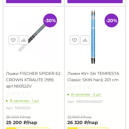
-30%
-20%
Лыжи FISCHER SPIDER 62
Лыжи KV+ Ski TEMPESTA
CROWN XTRALITE (199)
Classic SKIN hard, 201 cm
арт.N50522V
☆
★
☆
★
☆
★
☆
★
☆
★
☆
★
☆
★
☆
★
☆
★
☆
★
В наличии - 5 шт.
В наличии - 1 шт.
Арт.: EB0000006201
Арт.: N50522V
36 000 ₽/
пар
32 900 ₽/
пар
25 200 ₽/
пар
26 320 ₽/
пар