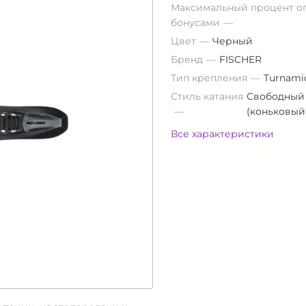
Максимальный процент о
бонусами
Цвет
Черный
Бренд
FISCHER
Тип крепления
Turnami
Стиль катания
Свободный
(коньковый
Все характеристики