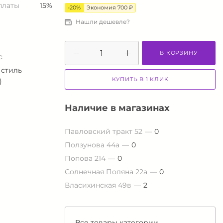
платы
15%
-20%
Экономия 700 ₽
Нашли дешевле?
В КОРЗИНУ
c
 стиль
КУПИТЬ В 1 КЛИК
)
Наличие в магазинах
Павловский тракт 52
0
Ползунова 44а
0
Попова 214
0
Солнечная Поляна 22а
0
Власихинская 49в
2
Все товары категории