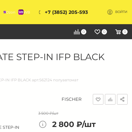
+7 (3852) 205-593
Ozon
WB
ВОЙТИ
Я
0
0
0
E STEP-IN IFP BLACK
IN IFP BLACK арт.S62124 полуавтомат
FISCHER
3 500 ₽/шт
2 800 ₽/шт
 STEP-IN