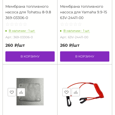
Мембрана топливного
Мембрана топливного
насоса для Tohatsu 8-9.8
насоса для Yamaha 9.9-15
369-03306-0
63V-24411-00
☆
★
☆
★
☆
★
☆
★
☆
★
☆
★
☆
★
☆
★
☆
★
☆
★
В наличии - 1 шт.
В наличии - 1 шт.
Арт.: 369-03306-0
Арт.: 63V-24411-00
260 ₽/
шт
260 ₽/
шт
В КОРЗИНУ
В КОРЗИНУ