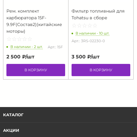
Рем. комплект
Фильтр топливный для
карбюратора 15F-
Tohatsu в сборе
9.9F(Состав2)(китайские
☆
★
☆
★
☆
★
☆
★
☆
★
моторы)
В наличии - 10 шт.
☆
★
☆
★
☆
★
☆
★
☆
★
Арт.: 3RS-02230-0
В наличии - 2 шт.
Арт.: 15F
2 500 ₽/
шт
3 500 ₽/
шт
В КОРЗИНУ
В КОРЗИНУ
КАТАЛОГ
АКЦИИ