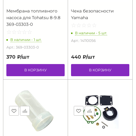
Мембрана топливного
Чека безопасности
насоса для Tohatsu 8-9.8
Yamaha
369-03303-0
☆
★
☆
★
☆
★
☆
★
☆
★
☆
★
☆
★
☆
★
☆
★
☆
★
В наличии - 5 шт.
В наличии - 1 шт.
Арт.: 14110056
Арт.: 369-03303-0
370 ₽/
шт
440 ₽/
шт
В КОРЗИНУ
В КОРЗИНУ