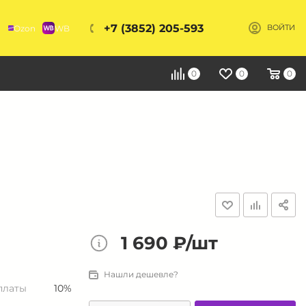
+7 (3852) 205-593
Ozon
WB
ВОЙТИ
Я
0
0
0
1 690 ₽/шт
Нашли дешевле?
платы
10%