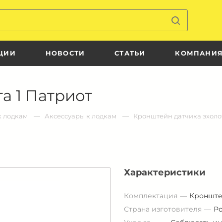
ЦИИ
НОВОСТИ
СТАТЬИ
КОМПАНИ
а 1 Патриот
к лодкам
Аксессуары к лодкам
Кронштейн датчика эхолот
Характеристики
Комплектация
Кроншт
Страна изготовителя
Р