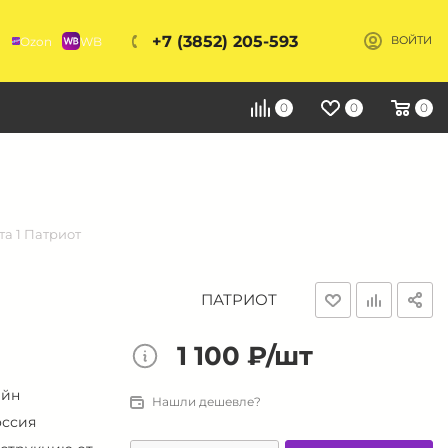
+7 (3852) 205-593
Ozon
WB
ВОЙТИ
Я
0
0
0
а 1 Патриот
ПАТРИОТ
1 100 ₽/шт
ейн
Нашли дешевле?
оссия