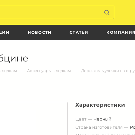
ЦИИ
НОВОСТИ
СТАТЬИ
КОМПАНИ
убцине
к лодкам
Аксессуары к лодкам
Держатель удочки на стр
Характеристики
Цвет
Черный
Страна изготовителя
Р