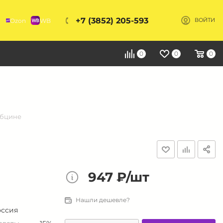
+7 (3852) 205-593
Ozon
WB
ВОЙТИ
Я
0
0
0
убцине
947 ₽/шт
Нашли дешевле?
оссия