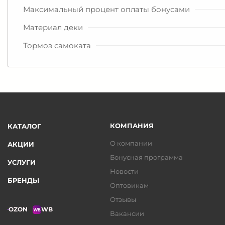
Максимальный процент оплаты бонусами
Материал деки
Тормоз самоката
КОМПАНИЯ
КАТАЛОГ
О компании
АКЦИИ
Бонусная программа
УСЛУГИ
Новости
БРЕНДЫ
Оптовикам
Отзывы
OZON
WB
Вакансии