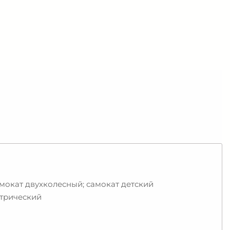
амокат двухколесный; самокат детский
ктрический