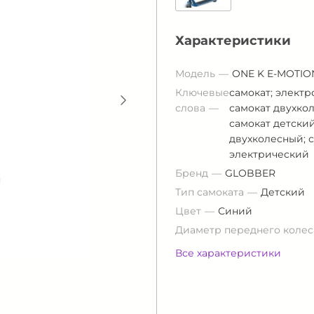
Характеристики
Модель
ONE K E-MOTIO
Ключевые
самокат; электр
слова
самокат двухко
самокат детски
двухколесный; 
электрический
Бренд
GLOBBER
Тип самоката
Детский
Цвет
Синий
Диаметр переднего колес
Все характеристики