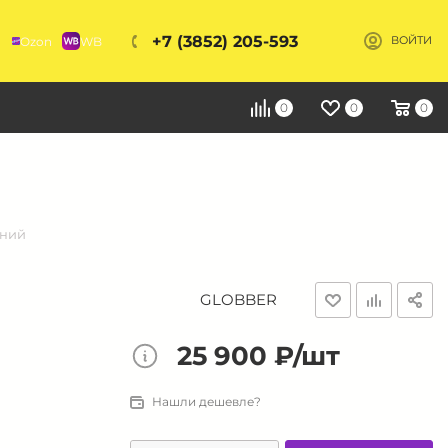
+7 (3852) 205-593
Ozon
WB
ВОЙТИ
Я
0
0
0
иний
GLOBBER
25 900 ₽/шт
Нашли дешевле?