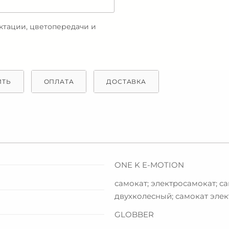
ектации, цветопередачи и
ИТЬ
ОПЛАТА
ДОСТАВКА
ONE K E-MOTION
самокат; электросамокат; с
двухколесный; самокат эле
GLOBBER