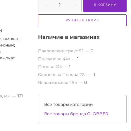
В КОРЗИНУ
КУПИТЬ В 1 КЛИК
N
Наличие в магазинах
осамокат;
лесный;
Павловский тракт 52
0
й
самокат
Ползунова 44а
1
Попова 214
1
Солнечная Поляна 22а
1
Власихинская 49в
0
а, мм
121
Все товары категории
Все товары бренда GLOBBER