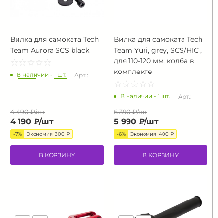
Вилка для самоката Tech
Вилка для самоката Tech
Team Aurora SCS black
Team Yuri, grey, SCS/HIC ,
для 110-120 мм, колба в
☆
★
☆
★
☆
★
☆
★
☆
★
комплекте
В наличии - 1 шт.
Арт.:
☆
★
☆
★
☆
★
☆
★
☆
★
В наличии - 1 шт.
Арт.:
4 490 ₽/
шт
6 390 ₽/
шт
4 190 ₽/
шт
5 990 ₽/
шт
-7%
Экономия
300 ₽
-6%
Экономия
400 ₽
В КОРЗИНУ
В КОРЗИНУ