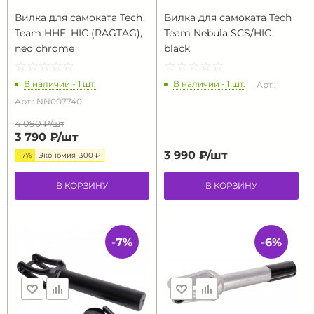
Вилка для самоката Tech
Вилка для самоката Tech
Team HHE, HIC (RAGTAG),
Team Nebula SCS/HIC
neo chrome
black
☆
★
☆
★
☆
★
☆
★
☆
★
☆
★
☆
★
☆
★
☆
★
☆
★
В наличии - 1 шт.
В наличии - 1 шт.
Арт.:
Арт.: NN007740
4 090 ₽/
шт
3 790 ₽/
шт
3 990 ₽/
шт
-7%
Экономия
300 ₽
В КОРЗИНУ
В КОРЗИНУ
-7%
-6%