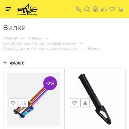
Твой
пульс
Твой
Вилки
пульс:
сеть
магазинов
Главная
Товары
для
Cамокаты, скейты, роликовые коньки
активных
Аксессуары и запчасти для самокатов
Вилки
в
Барнауле:
ФИЛЬТР
-7%