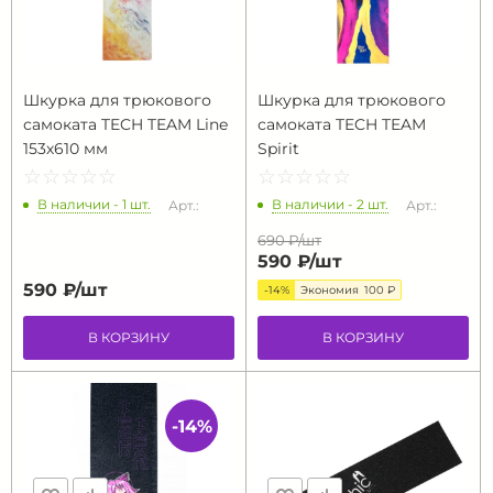
Шкурка для трюкового
Шкурка для трюкового
самоката TECH TEAM Line
самоката TECH TEAM
153х610 мм
Spirit
☆
★
☆
★
☆
★
☆
★
☆
★
☆
★
☆
★
☆
★
☆
★
☆
★
В наличии - 1 шт.
В наличии - 2 шт.
Арт.:
Арт.:
690 ₽/
шт
590 ₽/
шт
590 ₽/
шт
-14%
Экономия
100 ₽
В КОРЗИНУ
В КОРЗИНУ
-14%