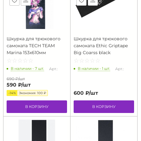
Шкурка для трюкового
Шкурка для трюкового
самоката TECH TEAM
самоката Ethic Griptape
Marina 153х610мм
Big Coarss black
☆
★
☆
★
☆
★
☆
★
☆
★
☆
★
☆
★
☆
★
☆
★
☆
★
В наличии - 7 шт.
В наличии - 1 шт.
Арт.:
Арт.:
690 ₽/
шт
590 ₽/
шт
600 ₽/
шт
-14%
Экономия
100 ₽
В КОРЗИНУ
В КОРЗИНУ