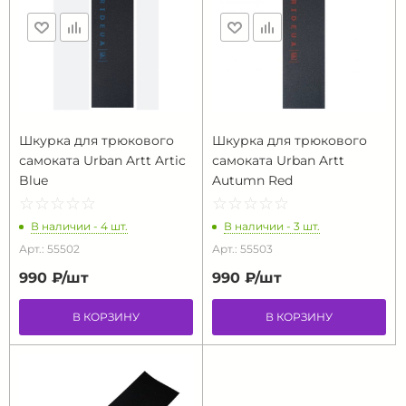
Шкурка для трюкового
Шкурка для трюкового
самоката Urban Artt Artic
самоката Urban Artt
Blue
Autumn Red
☆
★
☆
★
☆
★
☆
★
☆
★
☆
★
☆
★
☆
★
☆
★
☆
★
В наличии - 4 шт.
В наличии - 3 шт.
Арт.: 55502
Арт.: 55503
990 ₽/
шт
990 ₽/
шт
В КОРЗИНУ
В КОРЗИНУ