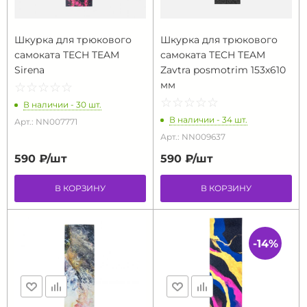
Шкурка для трюкового
Шкурка для трюкового
самоката TECH TEAM
самоката TECH TEAM
Sirena
Zavtra posmotrim 153х610
мм
☆
★
☆
★
☆
★
☆
★
☆
★
☆
★
☆
★
☆
★
☆
★
☆
★
В наличии - 30 шт.
В наличии - 34 шт.
Арт.: NN007771
Арт.: NN009637
590 ₽/
шт
590 ₽/
шт
В КОРЗИНУ
В КОРЗИНУ
-14%