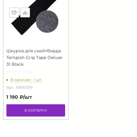
Шкурка для скейтборда
Tempish Grip Tape Deluxe
31 Black
☆
★
☆
★
☆
★
☆
★
☆
★
В наличии - 1 шт.
Арт.: 10610009
1 190 ₽/
шт
В КОРЗИНУ