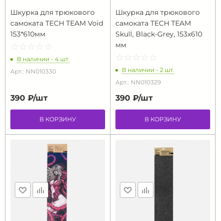
Шкурка для трюкового
Шкурка для трюкового
самоката TECH TEAM Void
самоката TECH TEAM
153*610мм
Skull, Black-Grey, 153х610
мм
☆
★
☆
★
☆
★
☆
★
☆
★
☆
★
☆
★
☆
★
☆
★
☆
★
В наличии - 4 шт.
В наличии - 2 шт.
Арт.: NN010330
Арт.: NN010329
390 ₽/
шт
390 ₽/
шт
В КОРЗИНУ
В КОРЗИНУ