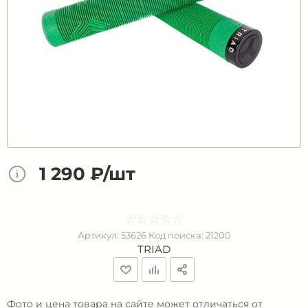
1 290 ₽/шт
☆
★
☆
★
☆
★
☆
★
☆
★
Артикул:
53626
Код поиска:
21200
TRIAD
Фото и цена товара на сайте может отличаться от