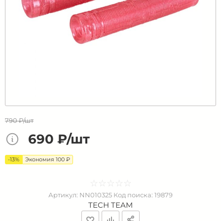
790 ₽/шт
690 ₽/шт
-13%
Экономия 100 ₽
☆
★
☆
★
☆
★
☆
★
☆
★
Артикул:
NN010325
Код поиска:
19879
TECH TEAM