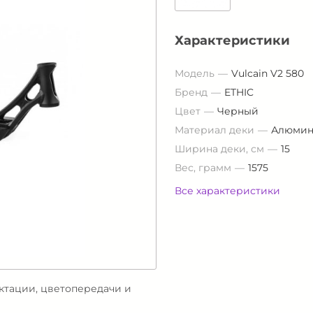
Характеристики
Модель
Vulcain V2 580
Бренд
ETHIC
Цвет
Черный
Материал деки
Алюмин
Ширина деки, см
15
Вес, грамм
1575
Все характеристики
ектации, цветопередачи и