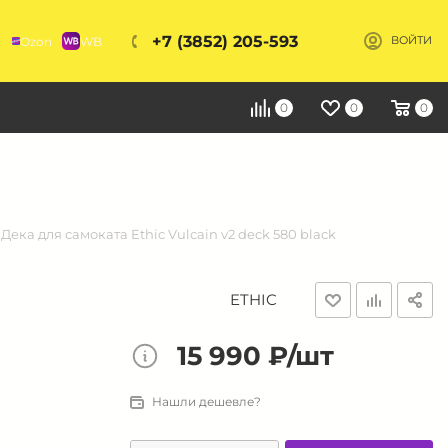
+7 (3852) 205-593
Ozon
WB
ВОЙТИ
Я
0
0
0
Дека для самоката Ethic Vulcain v2 deck 580 black
ETHIC
15 990 ₽/шт
Нашли дешевле?