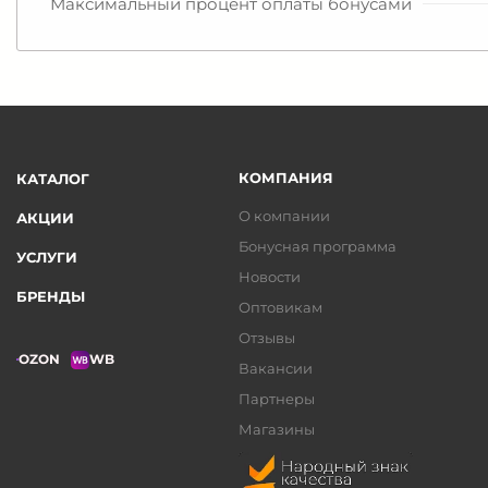
Максимальный процент оплаты бонусами
КОМПАНИЯ
КАТАЛОГ
О компании
АКЦИИ
Бонусная программа
УСЛУГИ
Новости
БРЕНДЫ
Оптовикам
Отзывы
OZON
WB
Вакансии
Партнеры
Магазины