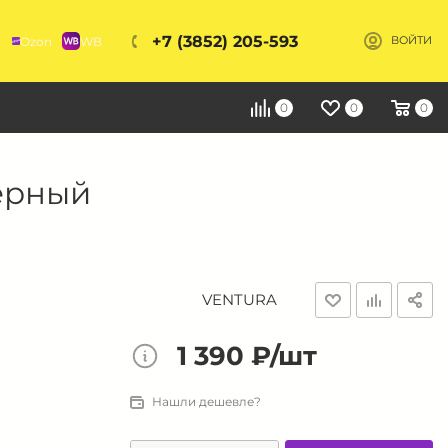
+7 (3852) 205-593
Ozon
WB
ВОЙТИ
Я
0
0
0
ерный
VENTURA
1 390 ₽/шт
Нашли дешевле?