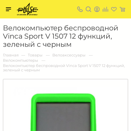
Твой
пульс
Твой
Велокомпьютер беспроводной
пульс:
сеть
Vinca Sport V 1507 12 функций,
магазинов
для
зеленый с черным
активных
в
Барнауле:
Главная
Товары
Bелоаксессуары
Велокомпьютеры
Велокомпьютер беспроводной Vinca Sport V 1507 12 функций,
зеленый с черным