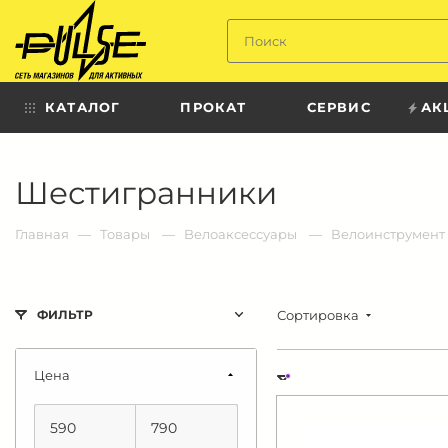
Твой
пульс
КАТАЛОГ
ПРОКАТ
СЕРВИС
АК
Твой
Шестигранники
пульс:
сеть
магазинов
для
Главная
Товары
Bелоаксессуары
Велоинструмент
активных
в
Барнауле:
Сортировка
ФИЛЬТР
Цена