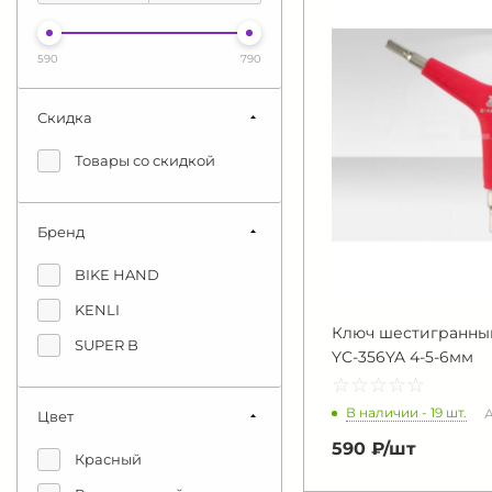
590
790
Скидка
Товары со скидкой
Бренд
BIKE HAND
KENLI
Ключ шестигранный
SUPER B
YC-356YA 4-5-6мм
☆
★
☆
★
☆
★
☆
★
☆
★
В наличии - 19 шт.
А
Цвет
590 ₽/
шт
Красный