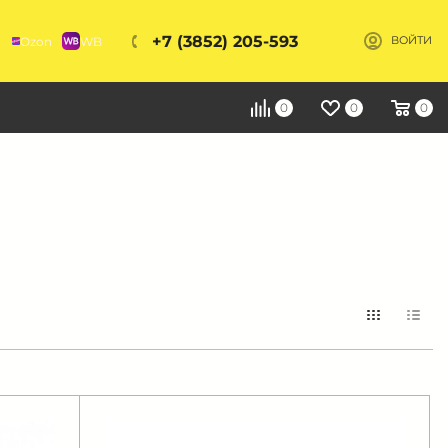
+7 (3852) 205-593
Ozon
WB
ВОЙТИ
Я
0
0
0