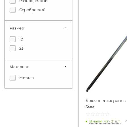
Разноцветный
Серебристый
Размер
10
23
Материал
Металл
Ключ шестигранный
5мм
☆
★
☆
★
☆
★
☆
★
☆
★
В наличии - 21 шт.
А