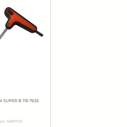
 SUPER B TB-7635
рт.: NSB17125