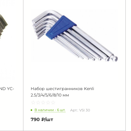
ND YC-
Набор шестигранников Kenli
2.5/3/4/5/6/8/10 мм
☆
★
☆
★
☆
★
☆
★
☆
★
В наличии - 6 шт.
Арт.: VSI 30
790 ₽/
шт