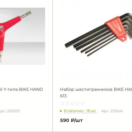
 Y-типа BIKE HAND
Набор шестигранников BIKE HA
613
☆
★
☆
★
☆
★
☆
★
☆
★
В наличии - 18 шт.
рт.: 230057
Арт.: 230041
590 ₽/
шт