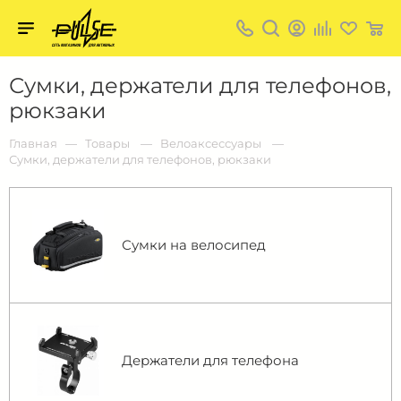
Твой
пульс
Твой
Сумки, держатели для телефонов,
пульс:
сеть
рюкзаки
магазинов
для
активных
Главная
Товары
Bелоаксессуары
в
Сумки, держатели для телефонов, рюкзаки
Барнауле:
Сумки на велосипед
Держатели для телефона