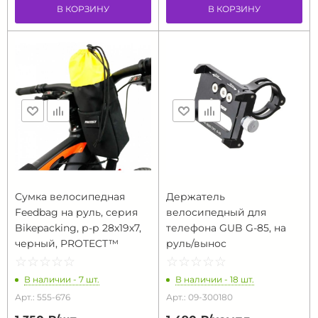
В КОРЗИНУ
В КОРЗИНУ
Сумка велосипедная
Держатель
Feedbag на руль, серия
велосипедный для
Bikepacking, р-р 28х19х7,
телефона GUB G-85, на
черный, PROTECT™
руль/вынос
☆
★
☆
★
☆
★
☆
★
☆
★
☆
★
☆
★
☆
★
☆
★
☆
★
В наличии - 7 шт.
В наличии - 18 шт.
Арт.: 555-676
Арт.: 09-300180