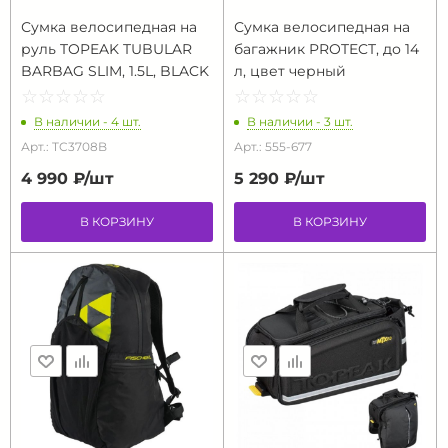
Сумка велосипедная на
Сумка велосипедная на
руль TOPEAK TUBULAR
багажник PROTECT, до 14
BARBAG SLIM, 1.5L, BLACK
л, цвет черный
☆
★
☆
★
☆
★
☆
★
☆
★
☆
★
☆
★
☆
★
☆
★
☆
★
В наличии - 4 шт.
В наличии - 3 шт.
Арт.: TC3708B
Арт.: 555-677
4 990 ₽/
шт
5 290 ₽/
шт
В КОРЗИНУ
В КОРЗИНУ