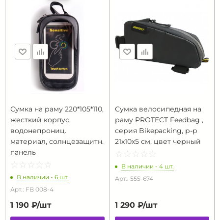
Сумка на раму 220*105*110,
Сумка велосипедная на
жесткий корпус,
раму PROTECT Feedbag ,
водонепрониц.
серия Bikepacking, р-р
материал, солнцезащитн.
21х10х5 см, цвет черный
панель
☆
★
☆
★
☆
★
☆
★
☆
★
☆
★
☆
★
☆
★
☆
★
☆
★
В наличии - 4 шт.
В наличии - 6 шт.
Арт.: 555-674
Арт.: FB 008-4
1 190 ₽/
шт
1 290 ₽/
шт