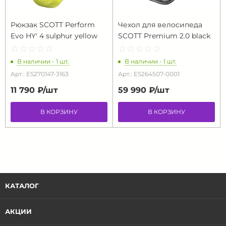
Рюкзак SCOTT Perform
Чехол для велосипеда
Evo HY' 4 sulphur yellow
SCOTT Premium 2.0 black
☆
★
☆
★
☆
★
☆
★
☆
★
☆
★
☆
★
☆
★
☆
★
☆
★
В наличии - 1 шт.
В наличии - 1 шт.
Арт.: ES270147-3163
Арт.: ES264507-0001
11 790 ₽/
шт
59 990 ₽/
шт
В КОРЗИНУ
В КОРЗИНУ
КАТАЛОГ
АКЦИИ