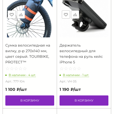
Сумка велосипедная на
Держатель
вилку, р-р 270х140 мм,
велосипедный для
цвет серый. TOURBIKE,
телефона на руль кейс
PROTECT™
iPhone 5
☆
★
☆
★
☆
★
☆
★
☆
★
☆
★
☆
★
☆
★
☆
★
☆
★
В наличии - 4 шт.
В наличии - 1 шт.
Арт.: 777-104
Арт.: VH 05
1 100 ₽/
шт
1 190 ₽/
шт
В КОРЗИНУ
В КОРЗИНУ