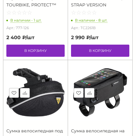
TOURBIKE, PROTECT™
STRAP VERSION
☆
★
☆
★
☆
★
☆
★
☆
★
☆
★
☆
★
☆
★
☆
★
☆
★
В наличии - 1 шт.
В наличии - 8 шт.
Арт.: 777-126
Арт.: TC2261B
2 400 ₽/
шт
2 990 ₽/
шт
В КОРЗИНУ
В КОРЗИНУ
Сумка велосипедная под
Сумка велосипедная на