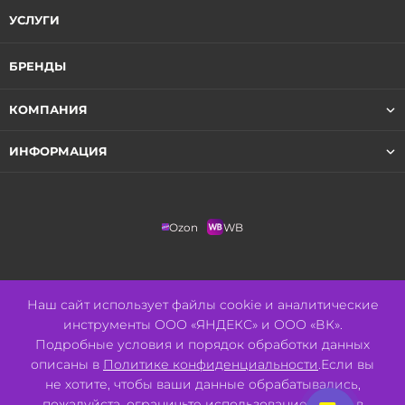
УСЛУГИ
БРЕНДЫ
КОМПАНИЯ
ИНФОРМАЦИЯ
Ozon
WB
+7 (3852) 205-593
Наш сайт использует файлы cookie и аналитические
инструменты ООО «ЯНДЕКС» и ООО «ВК».
info@tvoypulse.ru
Подробные условия и порядок обработки данных
описаны в
Политике конфиденциальности
.Если вы
г. Барнаул
не хотите, чтобы ваши данные обрабатывались,
пожалуйста, ограничьте использование cookie в