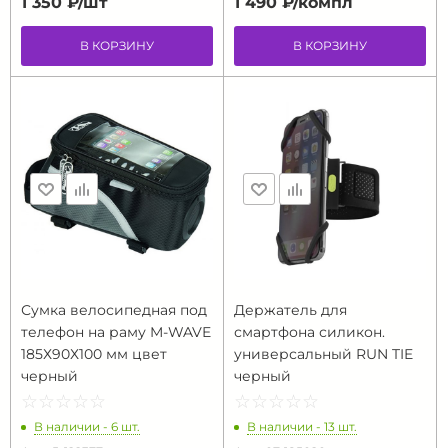
1 350 ₽/
шт
1 490 ₽/
компл
В КОРЗИНУ
В КОРЗИНУ
Сумка велосипедная под
Держатель для
телефон на раму M-WAVE
смартфона силикон.
185Х90Х100 мм цвет
универсальный RUN TIE
черный
черный
☆
★
☆
★
☆
★
☆
★
☆
★
☆
★
☆
★
☆
★
☆
★
☆
★
В наличии - 6 шт.
В наличии - 13 шт.