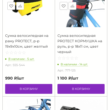
Сумка велосипедная на
Сумка велосипедная
раму PROTECT, р-р
PROTECT КОРМУШКА на
19х9х10см, цвет желтый
руль, р-р 18х11 см, цвет
черный
☆
★
☆
★
☆
★
☆
★
☆
★
☆
★
☆
★
☆
★
☆
★
☆
★
В наличии - 5 шт.
В наличии - 14 шт.
Арт.: 555-544
Арт.: 777-125
990 ₽/
шт
1 100 ₽/
шт
В КОРЗИНУ
В КОРЗИНУ