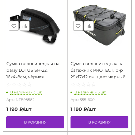
Сумка велосипедная на
Сумка велосипедная на
раму LOTUS SH-22,
багажник PROTECT, р-р
16х4х8см, чёрная
29х17х12 см, цвет черный
☆
★
☆
★
☆
★
☆
★
☆
★
☆
★
☆
★
☆
★
☆
★
☆
★
В наличии - 3 шт.
В наличии - 5 шт.
Арт.: NTB98582
Арт.: 555-600
1 190 ₽/
шт
1 190 ₽/
шт
В КОРЗИНУ
В КОРЗИНУ