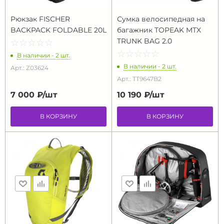
Рюкзак FISCHER
Сумка велосипедная на
BACKPACK FOLDABLE 20L
багажник TOPEAK MTX
TRUNK BAG 2.0
☆
★
☆
★
☆
★
☆
★
☆
★
☆
★
☆
★
☆
★
☆
★
☆
★
В наличии - 2 шт.
В наличии - 2 шт.
Арт.: Z03624
Арт.: TT9647B2
7 000 ₽/
шт
10 190 ₽/
шт
В КОРЗИНУ
В КОРЗИНУ