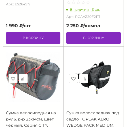
☆
★
☆
★
☆
★
☆
★
☆
★
Арт.: ES264519
В наличии - 3 шт.
Арт.: RCAVZ20F21T1
1 990 ₽/
шт
2 250 ₽/
компл
В КОРЗИНУ
В КОРЗИНУ
Сумка велосипедная на
Сумка велосипедная под
руль, р-р 23х14см, цвет
седло TOPEAK AERO
черный. Серия CITY.
WEDGE PACK MEDIUM,