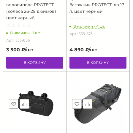
велосипеда PROTECT,
багажник PROTECT, до 17
(колеса 26-29 дюймов)
л, цвет черный
цвет черный
☆
★
☆
★
☆
★
☆
★
☆
★
☆
★
☆
★
☆
★
☆
★
☆
★
В наличии - 4 шт.
В наличии - 1 шт.
Арт.: 555-673
Арт.: 555-856
3 500 ₽/
шт
4 890 ₽/
шт
В КОРЗИНУ
В КОРЗИНУ