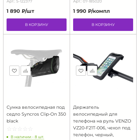
Арт.: 5-122377
Арт.: 07-185020
1 890 ₽/
шт
1 990 ₽/
компл
В КОРЗИНУ
В КОРЗИНУ
Сумка велосипедная под
Держатель
седло Syncros Clip-On 350
велосипедный для
black
телефона на руль VENZO
VZ20-F21T-006, чехол под
☆
★
☆
★
☆
★
☆
★
☆
★
телефон, черный,
В наличии - 8 шт.