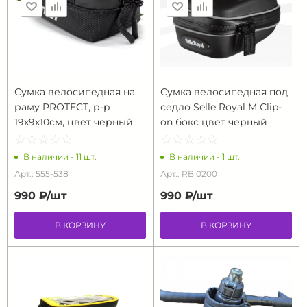
Сумка велосипедная на
Сумка велосипедная под
раму PROTECT, р-р
седло Selle Royal M Clip-
19х9х10см, цвет черный
on бокс цвет черный
☆
★
☆
★
☆
★
☆
★
☆
★
☆
★
☆
★
☆
★
☆
★
☆
★
В наличии - 11 шт.
В наличии - 1 шт.
Арт.: 555-538
Арт.: RB 0200
990 ₽/
шт
990 ₽/
шт
В КОРЗИНУ
В КОРЗИНУ