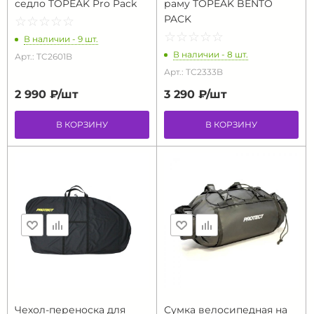
седло TOPEAK Pro Pack
раму TOPEAK BENTO
PACK
☆
★
☆
★
☆
★
☆
★
☆
★
☆
★
☆
★
☆
★
☆
★
☆
★
В наличии - 9 шт.
В наличии - 8 шт.
Арт.: TC2601B
Арт.: TC2333B
2 990 ₽/
шт
3 290 ₽/
шт
В КОРЗИНУ
В КОРЗИНУ
Чехол-переноска для
Сумка велосипедная на