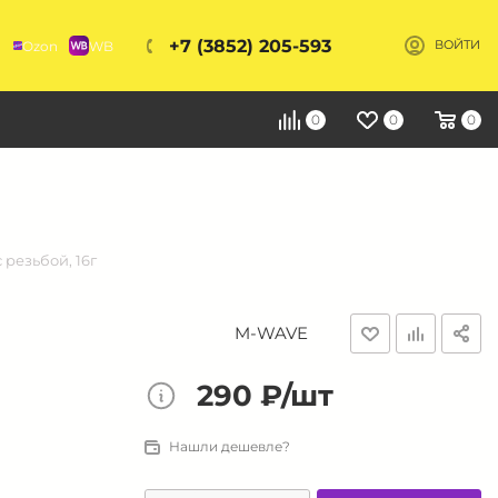
+7 (3852) 205-593
Ozon
WB
ВОЙТИ
Я
0
0
0
 резьбой, 16г
M-WAVE
290 ₽/шт
Нашли дешевле?