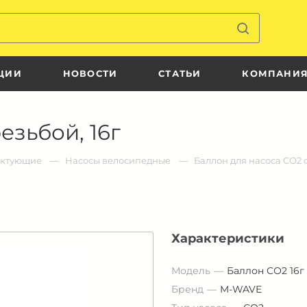
ЦИИ
НОВОСТИ
СТАТЬИ
КОМПАНИ
езьбой, 16г
ектующие
Насосы велосипедные
Баллон для насоса СО2 с
Характеристики
Модель
Баллон СО2 16г
Бренд
M-WAVE